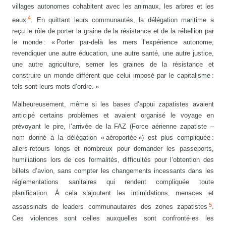
villages autonomes cohabitent avec les animaux, les arbres et les
4
eaux
. En quittant leurs communautés, la délégation maritime a
reçu le rôle de porter la graine de la résistance et de la rébellion par
le monde : « Porter par-delà les mers l’expérience autonome,
revendiquer une autre éducation, une autre santé, une autre justice,
une autre agriculture, semer les graines de la résistance et
construire un monde différent que celui imposé par le capitalisme :
tels sont leurs mots d’ordre. »
Malheureusement, même si les bases d’appui zapatistes avaient
anticipé certains problèmes et avaient organisé le voyage en
prévoyant le pire, l’arrivée de la FAZ (Force aérienne zapatiste –
nom donné à la délégation « aéroportée ») est plus compliquée :
allers-retours longs et nombreux pour demander les passeports,
humiliations lors de ces formalités, difficultés pour l’obtention des
billets d’avion, sans compter les changements incessants dans les
réglementations sanitaires qui rendent compliquée toute
planification. À cela s’ajoutent les intimidations, menaces et
5
assassinats de leaders communautaires des zones zapatistes
.
Ces violences sont celles auxquelles sont confronté·es les