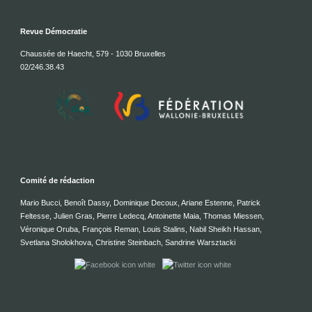
Revue Démocratie
Chaussée de Haecht, 579 - 1030 Bruxelles
02/246.38.43
Comité de rédaction
Mario Bucci, Benoît Dassy, Dominique Decoux, Ariane Estenne, Patrick
Feltesse, Julien Gras, Pierre Ledecq, Antoinette Maia, Thomas Miessen,
Véronique Oruba, François Reman, Louis Stalins, Nabil Sheikh Hassan,
Svetlana Sholokhova, Christine Steinbach, Sandrine Warsztacki