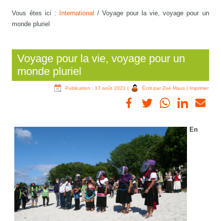
Vous êtes ici :
International
/
Voyage pour la vie, voyage pour un
monde pluriel
Voyage pour la vie, voyage pour un
monde pluriel
Publication : 17 août 2021
|
Écrit par Zoé Maus
|
Imprimer
En