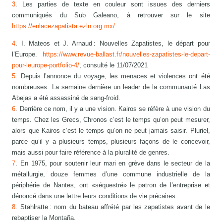
3
. Les parties de texte en couleur sont issues des derniers
communiqués du Sub Galeano, à retrouver sur le site
https://enlacezapatista.ezln.org.mx/
4
. I. Mateos et J. Arnaud : Nouvelles Zapatistes, le départ pour
l’Europe.
https://www.revue-ballast.fr/nouvelles-zapatistes-le-depart-
pour-leurope-portfolio-4/
, consulté le 11/07/2021
5
. Depuis l’annonce du voyage, les menaces et violences ont été
nombreuses. La semaine dernière un leader de la communauté Las
Abejas a été assassiné de sang-froid.
6
. Derrière ce nom, il y a une vision. Kairos se réfère à une vision du
temps. Chez les Grecs, Chronos c’est le temps qu’on peut mesurer,
alors que Kairos c’est le temps qu’on ne peut jamais saisir. Pluriel,
parce qu’il y a plusieurs temps, plusieurs façons de le concevoir,
mais aussi pour faire référence à la pluralité de genres.
7
. En 1975, pour soutenir leur mari en grève dans le secteur de la
métallurgie, douze femmes d’une commune industrielle de la
périphérie de Nantes, ont «séquestré» le patron de l’entreprise et
dénoncé dans une lettre leurs conditions de vie précaires.
8
. Stahlratte : nom du bateau affrété par les zapatistes avant de le
rebaptiser la Montaña.