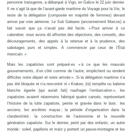
personne transgenre, a débarqué à Vigo, en Galice le 22 juin dernier.
Il ne s’agit là que de l’avant-garde maritime du Voyage pour la Vie, le
reste de la délégation (composée en majorité de femmes) devant
arriver par voie aérienne. Le Sub Galeano (anciennement Marcos) a
fait savoir que ça n’avait pas été facile. « Pour arriver à ce
calendrier, nous avons dû affronter des objections, des conseils, des
découragements, des appels à la retenue et à la prudence, des
sabotages purs et simples. À commencer par ceux de l’État
mexicain. »
Mais les zapatistes sont préparé·es « à ce que les mauvais
gouvernements, d’un côté comme de l’autre, empêchent ou rendent
difficiles notre départ et notre arrivée ». Si la délégation maritime n’a
pas été bloquée et n’a rencontré ni « Kraken, (ni) tempête ou baleine
blanche égarée (qui aurait fait) naufrager l’embarcation », les
zapatistes avaient néanmoins fabriqué quatre canoës, représentant
l’histoire de la lutte zapatiste, peinte et gravée dans le bois : les
anciens, les ancêtres mayas ; la période d’organisation dans la
clandestinité ; la construction de l’autonomie et la nouvelle
génération zapatiste. Sur le dernier, peint par des enfants, un autre
monde : soleil, papillons et maïs y portent un passe-montagne et les