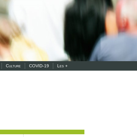
Culture
COVID-19
Les +