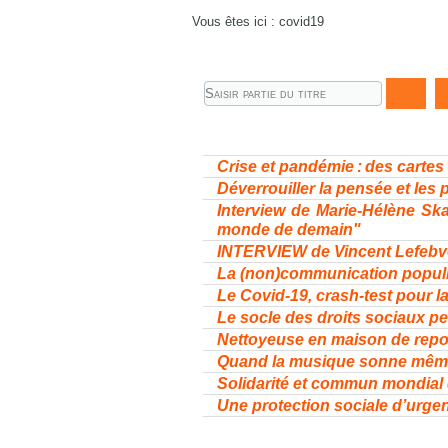
Vous êtes ici :
covid19
Saisir
partie
du
titre
Crise et pandémie : des carte
Déverrouiller la pensée et les
Interview de Marie-Hélène Ska
monde de demain"
INTERVIEW de Vincent Lefebve 
La (non)communication popul
Le Covid-19, crash-test pour l
Le socle des droits sociaux per
Nettoyeuse en maison de repo
Quand la musique sonne même
Solidarité et commun mondial de
Une protection sociale d’urgen