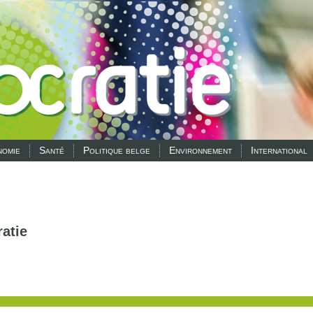
omie
Santé
Politique belge
Environnement
International
atie