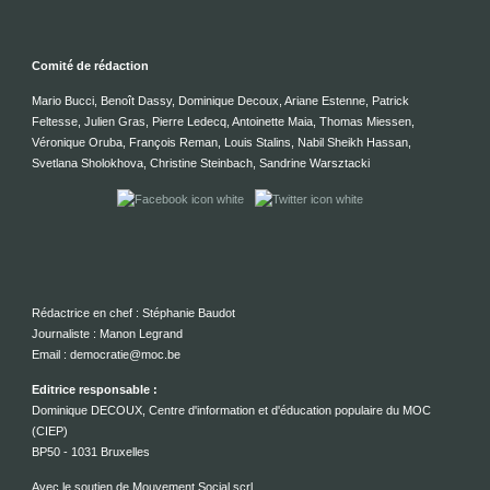
Comité de rédaction
Mario Bucci, Benoît Dassy, Dominique Decoux, Ariane Estenne, Patrick
Feltesse, Julien Gras, Pierre Ledecq, Antoinette Maia, Thomas Miessen,
Véronique Oruba, François Reman, Louis Stalins, Nabil Sheikh Hassan,
Svetlana Sholokhova, Christine Steinbach, Sandrine Warsztacki
Rédactrice en chef : Stéphanie Baudot
Journaliste : Manon Legrand
Email : democratie@moc.be
Editrice responsable :
Dominique DECOUX, Centre d'information et d'éducation populaire du MOC
(CIEP)
BP50 - 1031 Bruxelles
Avec le soutien de Mouvement Social scrl