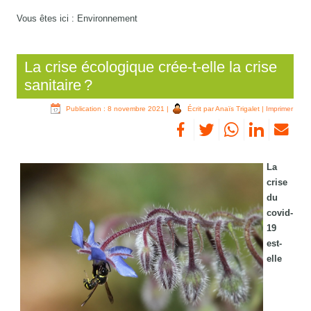
Vous êtes ici :
Environnement
La crise écologique crée-t-elle la crise
sanitaire ?
Publication : 8 novembre 2021
|
Écrit par Anaïs Trigalet
|
Imprimer
La
crise
du
covid-
19
est-
elle