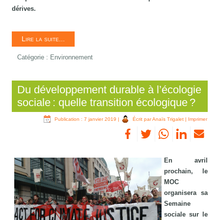
dérives.
Lire la suite...
Catégorie :
Environnement
Du développement durable à l’écologie
sociale : quelle transition écologique ?
Publication : 7 janvier 2019
|
Écrit par Anaïs Trigalet
|
Imprimer
En avril
prochain, le
MOC
organisera sa
Semaine
sociale sur le