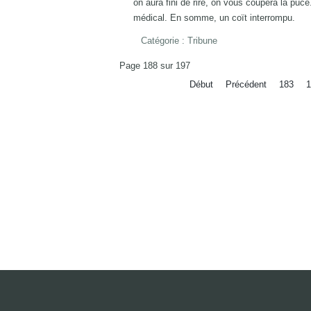
on aura fini de rire, on vous coupera la puce.
médical. En somme, un coït interrompu.
Catégorie :
Tribune
Page 188 sur 197
Début
Précédent
183
1