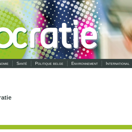
omie
Santé
Politique belge
Environnement
International
atie