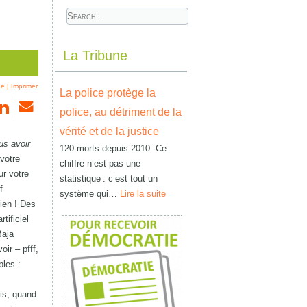
La Tribune
he
|
Imprimer
La police protège la
police, au détriment de la
vérité et de la justice
us avoir
120 morts depuis 2010. Ce
 votre
chiffre n’est pas une
ur votre
statistique : c’est tout un
f
système qui…
Lire la suite
bien ! Des
tificiel
Baja
ir – pfff,
bles :
is, quand