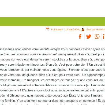
Publication : 15 mai 2008
|
Écrit par Gavroc
racasseries pour vérifier votre identité lorsque vous prendrez l’avion : après vo
le bras, les scanners vous certifieront automatiquement.
Bien sûr, c’est pour
rmations sur votre état de santé seront stockés sur la puce. Bien sûr, c’est po
res y seront également inscrites. Bien sûr, c’est pour votre bien ! Un dispositi
 vous retrouver si, par malheur, vous vous égarez. Bien sûr, c’est pour votre 
ne et votre taux de glucose. Bien sûr, c’est pour votre bien ! Un hippocampe ar
 votre mémoire. Etc.Imaginez les avantages de tout ça : quand vous irez au 
 Mojito en présentant votre avant-bras au scanner du serveur (au lieu de devo
-vo-lu-tion-naire ! D’autres choses tout aussi indispensables seront enfin possi
opéen d’éthique note qu’un brevet a été déposé aux États-Unis pour l’implant
e féminin. Y en a qui vont se marrer dans les transports en commun ! Et pu