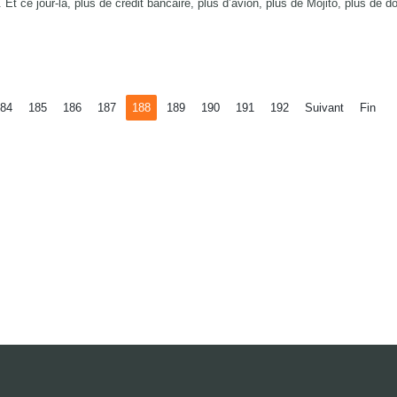
 Et ce jour-là, plus de crédit bancaire, plus d’avion, plus de Mojito, plus de d
84
185
186
187
188
189
190
191
192
Suivant
Fin