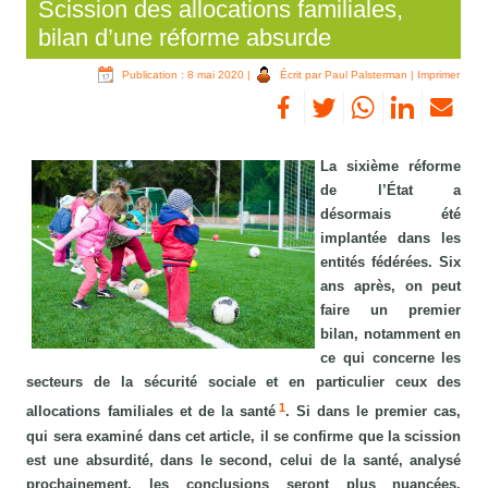
Scission des allocations familiales,
bilan d’une réforme absurde
Publication : 8 mai 2020
|
Écrit par Paul Palsterman
|
Imprimer
La sixième réforme
de l’État a
désormais été
implantée dans les
entités fédérées. Six
ans après, on peut
faire un premier
bilan, notamment en
ce qui concerne les
secteurs de la sécurité sociale et en particulier ceux des
1
allocations familiales et de la santé
. Si dans le premier cas,
qui sera examiné dans cet article, il se confirme que la scission
est une absurdité, dans le second, celui de la santé, analysé
prochainement, les conclusions seront plus nuancées.