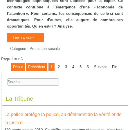
technologies sophistiquées sont utilisées pour la capter. Ce
contexte contribue à l’émergence d’une « économie de
l’attention ». Pour certains, les conséquences de celle-ci sont
dramatiques. Pour d’autres, elle augure de nombreuses
opportunités. Qu’en est-il ? Analyse.
Lire la suite...
Catégorie :
Protection sociale
Page 1 sur 6
Début
Précédent
1
2
3
4
5
6
Suivant
Fin
La Tribune
La police protège la police, au détriment de la vérité et de
la justice
120 morts depuis 2010. Ce chiffre n’est pas une statistique : c’est tout