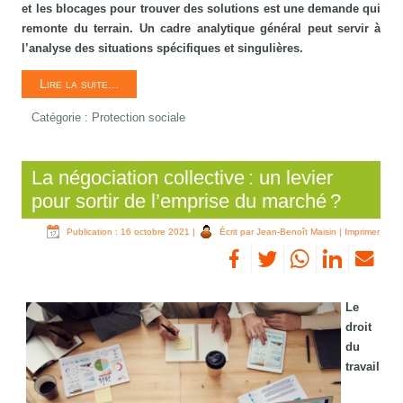
et les blocages pour trouver des solutions est une demande qui
remonte du terrain. Un cadre analytique général peut servir à
l’analyse des situations spécifiques et singulières.
Lire la suite...
Catégorie :
Protection sociale
La négociation collective : un levier
pour sortir de l’emprise du marché ?
Publication : 16 octobre 2021
|
Écrit par Jean-Benoît Maisin
|
Imprimer
Le
droit
du
travail