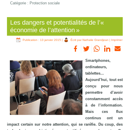
Catégorie :
Protection sociale
Les dangers et potentialités de l’«
économie de l’attention »
Publication : 13 janvier 2015
|
Écrit par Nathalie Grandjean
|
Imprimer
Smartphones,
ordinateurs,
tablettes...
Aujourd’hui, tout est
conçu pour nous
permettre d’avoir
constamment accès
à de l’information.
Mais ces flux
continus ont un
impact certain sur notre attention, qui se raréfie. Du coup, des