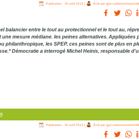
Publication : 30 avril 2013
|
Écrit par {ga=catherinemorenvill
l balancier entre le tout au protectionnel et le tout au, répr
nt une mesure médiane. les peines alternatives. Appliquées p
ou philanthropique, les SPEP, ces peines sont de plus en pl
esse.* Démocratie a interrogé Michel Heinis, responsable d
e
Publication : 30 avril 2013
|
Écrit par {ga=catherinemorenvill