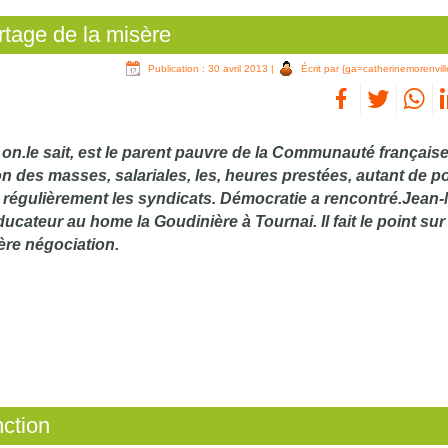
artage de la misère
Publication : 30 avril 2013
|
Écrit par {ga=catherinemorenvill
, on.le sait, est le parent pauvre de la Communauté française
on des masses, salariales, les, heures prestées, autant de p
 régulièrement les syndicats. Démocratie a rencontré.Jean-
ucateur au home la Goudinière à Tournai. Il fait le point sur
ère négociation.
nction