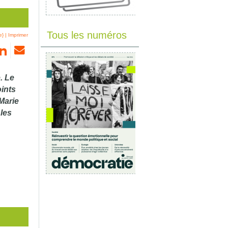
Tous les numéros
e}
|
Imprimer
. Le
oints
Marie
 les