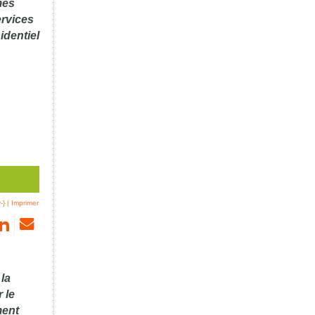
mes
ervices
identiel
-}
|
Imprimer
 la
 le
ment