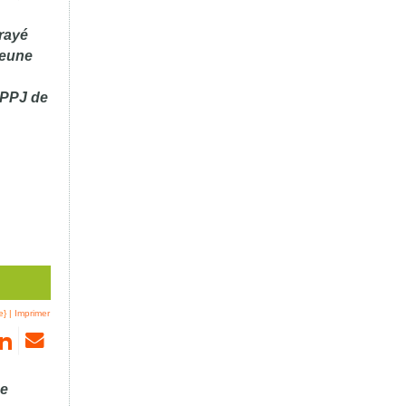
frayé
ieune
'IPPJ de
e}
|
Imprimer
de