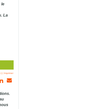
 le
s. La
-}
|
Imprimer
tions.
eau
 nous