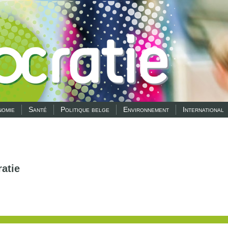
omie
Santé
Politique belge
Environnement
International
atie