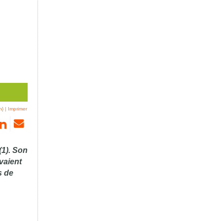
n}
|
Imprimer
(1). Son
avaient
s de