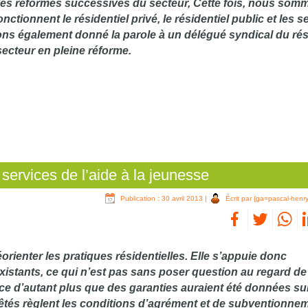
es réformes successives du secteur, Cette fois, nous som
nctionnent le résidentiel privé, le résidentiel public et les s
ns également donné la parole à un délégué syndical du rés
ecteur en pleine réforme.
ervices de l’aide à la jeunesse
Publication : 30 avril 2013
|
Écrit par {ga=pascal-henry
réorienter les pratiques résidentielles. Elle s’appuie donc
xistants, ce qui n’est pas sans poser question au regard de
e d’autant plus que des garanties auraient été données sur
rêtés règlent les conditions d’agrément et de subventionne