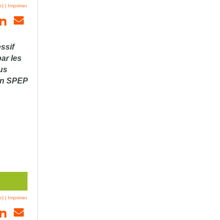
e}
|
Imprimer
essif
ar les
us
'un SPEP
e}
|
Imprimer