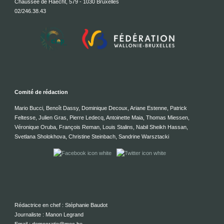
Chaussée de Haecht, 579 - 1030 Bruxelles
02/246.38.43
Comité de rédaction
Mario Bucci, Benoît Dassy, Dominique Decoux, Ariane Estenne, Patrick
Feltesse, Julien Gras, Pierre Ledecq, Antoinette Maia, Thomas Miessen,
Véronique Oruba, François Reman, Louis Stalins, Nabil Sheikh Hassan,
Svetlana Sholokhova, Christine Steinbach, Sandrine Warsztacki
Rédactrice en chef : Stéphanie Baudot
Journaliste : Manon Legrand