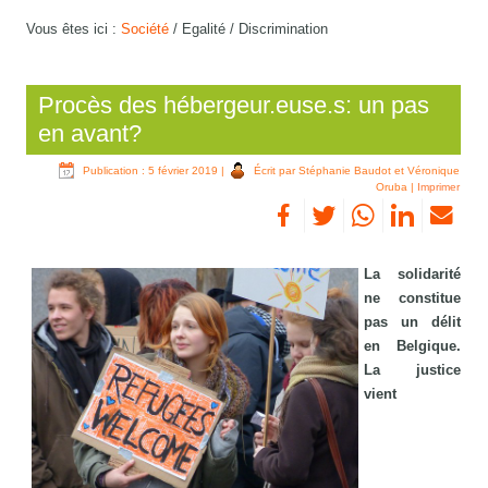
Vous êtes ici :
Société
/
Egalité / Discrimination
Procès des hébergeur.euse.s: un pas
en avant?
Publication : 5 février 2019
|
Écrit par Stéphanie Baudot et Véronique
Oruba
|
Imprimer
La solidarité
ne constitue
pas un délit
en Belgique.
La justice
vient