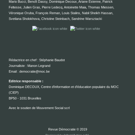
Mario Bucci, Benoît Dassy, Dominique Decoux, Ariane Estenne, Patrick
Feltesse, Julien Gras, Pierre Ledecq, Antoinette Maia, Thomas Miessen,
Véronique Oruba, François Reman, Louis Stalins, Nabil Sheikh Hassan,
Svetlana Sholokhova, Christine Steinbach, Sandrine Warsztacki
Rédactrice en chef : Stéphanie Baudot
Journaliste : Manon Legrand
Email : democratie@moc.be
Editrice responsable :
Dominique DECOUX, Centre d'information et d'éducation populaire du MOC
(CIEP)
BP50 - 1031 Bruxelles
Avec le soutien de Mouvement Social scrl
Revue Démocratie © 2019