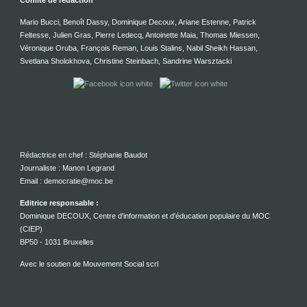
Comité de rédaction
Mario Bucci, Benoît Dassy, Dominique Decoux, Ariane Estenne, Patrick
Feltesse, Julien Gras, Pierre Ledecq, Antoinette Maia, Thomas Miessen,
Véronique Oruba, François Reman, Louis Stalins, Nabil Sheikh Hassan,
Svetlana Sholokhova, Christine Steinbach, Sandrine Warsztacki
Rédactrice en chef : Stéphanie Baudot
Journaliste : Manon Legrand
Email : democratie@moc.be
Editrice responsable :
Dominique DECOUX, Centre d'information et d'éducation populaire du MOC
(CIEP)
BP50 - 1031 Bruxelles
Avec le soutien de Mouvement Social scrl