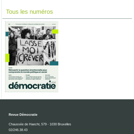
Tous les numéros
Revue Démocratie
Chaussée de Haecht, 579 - 1030 Bruxelles
02/246.38.43