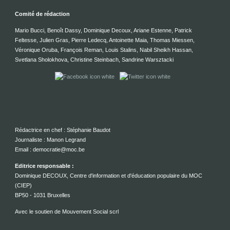
Comité de rédaction
Mario Bucci, Benoît Dassy, Dominique Decoux, Ariane Estenne, Patrick
Feltesse, Julien Gras, Pierre Ledecq, Antoinette Maia, Thomas Miessen,
Véronique Oruba, François Reman, Louis Stalins, Nabil Sheikh Hassan,
Svetlana Sholokhova, Christine Steinbach, Sandrine Warsztacki
Rédactrice en chef : Stéphanie Baudot
Journaliste : Manon Legrand
Email : democratie@moc.be
Editrice responsable :
Dominique DECOUX, Centre d'information et d'éducation populaire du MOC
(CIEP)
BP50 - 1031 Bruxelles
Avec le soutien de Mouvement Social scrl