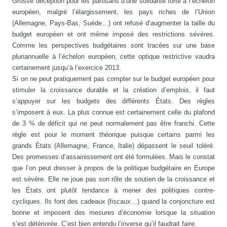
Grosse déception pour les partisans d’une solidarité forte à l’échelon
européen, malgré l’élargissement, les pays riches de l’Union
(Allemagne, Pays-Bas, Suède…) ont refusé d’augmenter la taille du
budget européen et ont même imposé des restrictions sévères.
Comme les perspectives budgétaires sont tracées sur une base
pluriannuelle à l’échelon européen, cette optique restrictive vaudra
certainement jusqu’à l’exercice 2013.
Si on ne peut pratiquement pas compter sur le budget européen pour
stimuler la croissance durable et la création d’emplois, il faut
s’appuyer sur les budgets des différents États. Des règles
s’imposent à eux. La plus connue est certainement celle du plafond
de 3 % de déficit qui ne peut normalement pas être franchi. Cette
règle est pour le moment théorique puisque certains parmi les
grands États (Allemagne, France, Italie) dépassent le seuil toléré.
Des promesses d’assainissement ont été formulées. Mais le constat
que l’on peut dresser à propos de la politique budgétaire en Europe
est sévère. Elle ne joue pas son rôle de soutien de la croissance et
les États ont plutôt tendance à mener des politiques contre-
cycliques. Ils font des cadeaux (fiscaux…) quand la conjoncture est
bonne et imposent des mesures d’économie lorsque la situation
s’est détériorée. C’est bien entendu l’inverse qu’il faudrait faire.