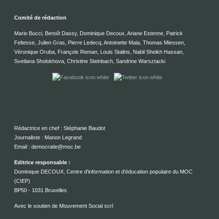
Comité de rédaction
Mario Bucci, Benoît Dassy, Dominique Decoux, Ariane Estenne, Patrick
Feltesse, Julien Gras, Pierre Ledecq, Antoinette Maia, Thomas Miessen,
Véronique Oruba, François Reman, Louis Stalins, Nabil Sheikh Hassan,
Svetlana Sholokhova, Christine Steinbach, Sandrine Warsztacki
Rédactrice en chef : Stéphanie Baudot
Journaliste : Manon Legrand
Email : democratie@moc.be
Editrice responsable :
Dominique DECOUX, Centre d'information et d'éducation populaire du MOC
(CIEP)
BP50 - 1031 Bruxelles
Avec le soutien de Mouvement Social scrl