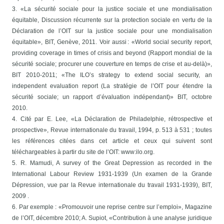
3. «La sécurité sociale pour la justice sociale et une mondialisation
équitable, Discussion récurrente sur la protection sociale en vertu de la
Déclaration de l’OIT sur la justice sociale pour une mondialisation
équitable», BIT, Genève, 2011. Voir aussi : «World social security report,
providing coverage in times of crisis and beyond (Rapport mondial de la
sécurité sociale; procurer une couverture en temps de crise et au-delà)»,
BIT 2010-2011; «The ILO’s strategy to extend social security, an
independent evaluation report (La stratégie de l’OIT pour étendre la
sécurité sociale; un rapport d’évaluation indépendant)» BIT, octobre
2010.
4. Cité par E. Lee, «La Déclaration de Philadelphie, rétrospective et
prospective», Revue internationale du travail, 1994, p. 513 à 531 ; toutes
les références citées dans cet article et ceux qui suivent sont
téléchargeables à partir du site de l’OIT: www:ilo.org.
5. R. Mamudi, A survey of the Great Depression as recorded in the
International Labour Review 1931-1939 (Un examen de la Grande
Dépression, vue par la Revue internationale du travail 1931-1939), BIT,
2009 .
6. Par exemple : «Promouvoir une reprise centre sur l’emploi», Magazine
de l’OIT, décembre 2010; A. Supiot, «Contribution à une analyse juridique