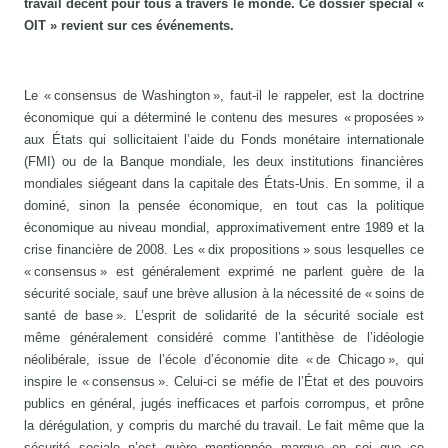
travail décent pour tous à travers le monde. Ce dossier spécial «
OIT » revient sur ces événements.
Le « consensus de Washington », faut-il le rappeler, est la doctrine
économique qui a déterminé le contenu des mesures « proposées »
aux États qui sollicitaient l’aide du Fonds monétaire internationale
(FMI) ou de la Banque mondiale, les deux institutions financières
mondiales siégeant dans la capitale des États-Unis. En somme, il a
dominé, sinon la pensée économique, en tout cas la politique
économique au niveau mondial, approximativement entre 1989 et la
crise financière de 2008. Les « dix propositions » sous lesquelles ce
« consensus » est généralement exprimé ne parlent guère de la
sécurité sociale, sauf une brève allusion à la nécessité de « soins de
santé de base ». L’esprit de solidarité de la sécurité sociale est
même généralement considéré comme l’antithèse de l’idéologie
néolibérale, issue de l’école d’économie dite « de Chicago », qui
inspire le « consensus ». Celui-ci se méfie de l’État et des pouvoirs
publics en général, jugés inefficaces et parfois corrompus, et prône
la dérégulation, y compris du marché du travail. Le fait même que la
sécurité sociale n’est guère mentionnée marque en soi que ce