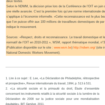
deux textes.
Selon le NDWM, la décision prise lors de la Conférence de l’OIT en juin d
une réelle avancée. C’est la première fois qu’une norme internationale de 
s’applique à l’économie informelle. «Cette reconnaissance est le plus b
que l’on puisse offrir aux 100 millions de travailleurs domestiques de pa
indique le mouvement.
Sources: «Respect, droits et reconnaissance. Le travail domestique et 
normatif de l’OIT en 2010-2011 », WSM, rapport thématique mondial, n°3
(Publication disponible sur le site :
www.wsm.be
)
http://ndwm.org/
(site i
National Domestic Workers Movement).
1. Lire à ce sujet : E. Lee, «La Déclaration de Philadelphie, rétrospective
et prospective», Revue internationale du travail, 1994, p. 513 à 531.
2. «La sécurité sociale et la primauté du droit, Étude d’ensemble
concernant les instruments relatifs à la sécurité sociale à la lumière de la
Déclaration de 2008 sur la justice sociale pour une mondialisation
équitable», BIT, Genève, 2011.