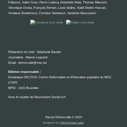
Feltesse, Julien Gras, Pierre Ledecq, Antoinette Maia, Thomas Miessen,
Véronique Oruba, François Reman, Louis Stalins, Nabil Sheikh Hassan,
Svetlana Sholokhova, Christine Steinbach, Sandrine Warsztacki
Rédactrice en chef : Stéphanie Baudot
Journaliste : Manon Legrand
Email : democratie@moc.be
Editrice responsable :
Dominique DECOUX, Centre d'information et d'éducation populaire du MOC
(CIEP)
BP50 - 1031 Bruxelles
Avec le soutien de Mouvement Social scrl
Revue Démocratie © 2019
Designed by
Inform'Action asbl
.