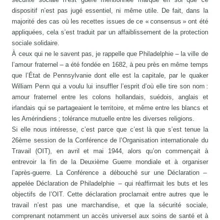
dispositif n’est pas jugé essentiel, ni même utile. De fait, dans la
majorité des cas où les recettes issues de ce « consensus » ont été
appliquées, cela s’est traduit par un affaiblissement de la protection
sociale solidaire.
À ceux qui ne le savent pas, je rappelle que Philadelphie – la ville de
l’amour fraternel – a été fondée en 1682, à peu près en même temps
que l’État de Pennsylvanie dont elle est la capitale, par le quaker
William Penn qui a voulu lui insuffler l’esprit d’où elle tire son nom :
amour fraternel entre les colons hollandais, suédois, anglais et
irlandais qui se partageaient le territoire, et même entre les blancs et
les Amérindiens ; tolérance mutuelle entre les diverses religions.
Si elle nous intéresse, c’est parce que c’est là que s’est tenue la
26ème session de la Conférence de l’Organisation internationale du
Travail (OIT), en avril et mai 1944, alors qu’on commençait à
entrevoir la fin de la Deuxième Guerre mondiale et à organiser
l’après-guerre. La Conférence a débouché sur une Déclaration –
appelée Déclaration de Philadelphie – qui réaffirmait les buts et les
objectifs de l’OIT. Cette déclaration proclamait entre autres que le
travail n’est pas une marchandise, et que la sécurité sociale,
comprenant notamment un accès universel aux soins de santé et à