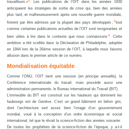
4
travailleurs »
. Les publications de l’OIT dans les années 1930
anticipaient les stratégies de sortie de crise qui, bien des années
plus tard, et malheureusement après une nouvelle guerre mondiale,
5
finirent par être admises par la plupart des pays développés ;
tout
comme certaines publications actuelles de l’OIT sont revigorantes et
6
bien utiles à lire dans le contexte que nous connaissons
. Cette
ambition a été scellée dans la Déclaration de Philadelphie, adoptée
en 1944 lors de la 26ème session de l’OIT, à laquelle nous faisons
allusion dans le premier article de ce numéro.
Mondialisation équitable
Comme l’ONU, l’OIT tient une session (en principe annuelle), la
Conférence internationale du travail, mais possède aussi une
administration permanente, le Bureau international du Travail (BIT).
L’immeuble du BIT est construit sur les hauteurs qui dominent les
faubourgs est de Genève. C’est un grand bâtiment en béton gris,
dont l’architecture sert assez bien l’image d’un gouvernement
mondial, voué à la conception d’un ordre économique et social
international, tel que le rêvait la science-fiction des années soixante.
De toutes les prophéties de la science-fiction de l’époque, y a-t-il