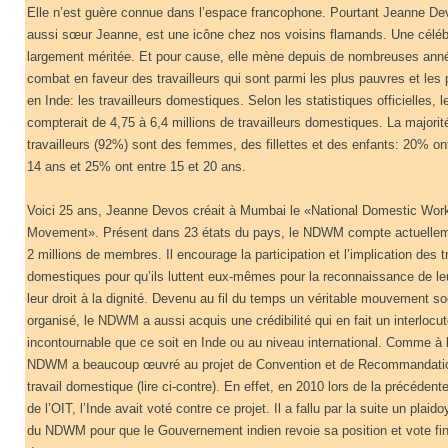
Elle n’est guère connue dans l’espace francophone. Pourtant Jeanne De
aussi sœur Jeanne, est une icône chez nos voisins flamands. Une céléb
largement méritée. Et pour cause, elle mène depuis de nombreuses ann
combat en faveur des travailleurs qui sont parmi les plus pauvres et les
en Inde: les travailleurs domestiques. Selon les statistiques officielles, 
compterait de 4,75 à 6,4 millions de travailleurs domestiques. La majori
travailleurs (92%) sont des femmes, des fillettes et des enfants: 20% o
14 ans et 25% ont entre 15 et 20 ans.
Voici 25 ans, Jeanne Devos créait à Mumbai le «National Domestic Wor
Movement». Présent dans 23 états du pays, le NDWM compte actuellem
2 millions de membres. Il encourage la participation et l’implication des t
domestiques pour qu’ils luttent eux-mêmes pour la reconnaissance de leur
leur droit à la dignité. Devenu au fil du temps un véritable mouvement so
organisé, le NDWM a aussi acquis une crédibilité qui en fait un interlocu
incontournable que ce soit en Inde ou au niveau international. Comme à l
NDWM a beaucoup œuvré au projet de Convention et de Recommandatio
travail domestique (lire ci-contre). En effet, en 2010 lors de la précéden
de l’OIT, l’Inde avait voté contre ce projet. Il a fallu par la suite un plaid
du NDWM pour que le Gouvernement indien revoie sa position et vote fi