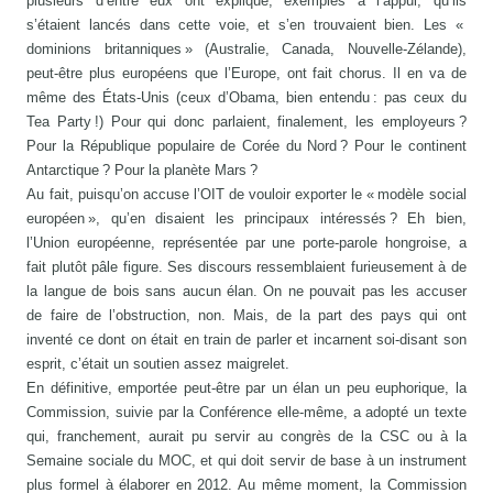
plusieurs d’entre eux ont expliqué, exemples à l’appui, qu’ils
s’étaient lancés dans cette voie, et s’en trouvaient bien. Les «
dominions britanniques » (Australie, Canada, Nouvelle-Zélande),
peut-être plus européens que l’Europe, ont fait chorus. Il en va de
même des États-Unis (ceux d’Obama, bien entendu : pas ceux du
Tea Party !) Pour qui donc parlaient, finalement, les employeurs ?
Pour la République populaire de Corée du Nord ? Pour le continent
Antarctique ? Pour la planète Mars ?
Au fait, puisqu’on accuse l’OIT de vouloir exporter le « modèle social
européen », qu’en disaient les principaux intéressés ? Eh bien,
l’Union européenne, représentée par une porte-parole hongroise, a
fait plutôt pâle figure. Ses discours ressemblaient furieusement à de
la langue de bois sans aucun élan. On ne pouvait pas les accuser
de faire de l’obstruction, non. Mais, de la part des pays qui ont
inventé ce dont on était en train de parler et incarnent soi-disant son
esprit, c’était un soutien assez maigrelet.
En définitive, emportée peut-être par un élan un peu euphorique, la
Commission, suivie par la Conférence elle-même, a adopté un texte
qui, franchement, aurait pu servir au congrès de la CSC ou à la
Semaine sociale du MOC, et qui doit servir de base à un instrument
plus formel à élaborer en 2012. Au même moment, la Commission