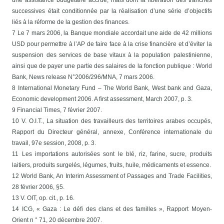
une assistance budgétaire accrue, mais dont la libération des tranches
successives était conditionnée par la réalisation d’une série d’objectifs
liés à la réforme de la gestion des finances.
7 Le 7 mars 2006, la Banque mondiale accordait une aide de 42 millions
USD pour permettre à l’AP de faire face à la crise financière et d’éviter la
suspension des services de base vitaux à la population palestinienne,
ainsi que de payer une partie des salaires de la fonction publique : World
Bank, News release N°2006/296/MNA, 7 mars 2006.
8 International Monetary Fund – The World Bank, West bank and Gaza,
Economic development 2006. A first assessment, March 2007, p. 3.
9 Financial Times, 7 février 2007.
10 V. O.I.T., La situation des travailleurs des territoires arabes occupés,
Rapport du Directeur général, annexe, Conférence internationale du
travail, 97e session, 2008, p. 3.
11 Les importations autorisées sont le blé, riz, farine, sucre, produits
laitiers, produits surgelés, légumes, fruits, huile, médicaments et essence.
12 World Bank, An Interim Assessment of Passages and Trade Facilities,
28 février 2006, §5.
13 V. OIT, op. cit., p. 16.
14 ICG, « Gaza : Le défi des clans et des familles », Rapport Moyen-
Orient n ° 71, 20 décembre 2007.