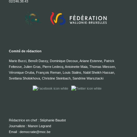
02/246.38.43
Comité de rédaction
Mario Bucci, Benoît Dassy, Dominique Decoux, Ariane Estenne, Patrick
Feltesse, Julien Gras, Pierre Ledecq, Antoinette Maia, Thomas Miessen,
Véronique Oruba, François Reman, Louis Stalins, Nabil Sheikh Hassan,
Svetlana Sholokhova, Christine Steinbach, Sandrine Warsztacki
Rédactrice en chef : Stéphanie Baudot
Journaliste : Manon Legrand
Email : democratie@moc.be