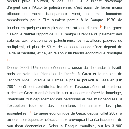
secteur privé. Pourtant, si dès 2006 l’UE a injecté davantage
d’argent dans l’Autorité palestinienne, c’est aussi de façon moins
efficace et moins transparente. Ainsi, les frais bancaires
occasionnés par le TIM auraient permis à la Banque HSBC de
9
toucher en quelques mois plus de trois millions d’euros
. Plus grave
: selon le dernier rapport de l’OIT, malgré la reprise du paiement des
salaires aux fonctionnaires palestiniens, les travailleurs pauvres se
multiplient, et plus de 80 % de la population de Gaza dépend de
l’aide alimentaire, et ce, en raison d’un blocus économique drastique
10
.
Depuis 2006, l’Union européenne n’a cessé de demander à Israël,
mais en vain, l’amélioration de l’accès à Gaza et le respect de
l’accord Rice. Lorsque le Hamas a pris le pouvoir à Gaza en juin
2007, Israël, qui contrôle les frontières, l’espace aérien et maritime,
a déclaré Gaza « entité hostile » et a encore renforcé le bouclage,
interdisant tout déplacement des personnes et des marchandises, à
l’exception toutefois des fournitures humanitaires les plus
11
essentielles
. Le siège économique de Gaza, depuis juillet 2007, a
eu des conséquences dévastatrices provoquant l’anéantissement de
son tissu économique. Selon la Banque mondiale, sur les 3 900