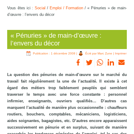
Vous êtes ici :
Social
/
Emploi / Formation
/
« Pénuries » de main-
d’œuvre : l’envers du décor
« Pénuries » de main-d’œuvre :
l’envers du décor
Publication : 1 décembre 2008
|
Écrit par Marc Zune
|
Imprimer
La question des pénuries de main-d’œuvre sur le marché du
travail fait régulièrement la une de l’actualité. Il existe à cet
égard des métiers trop faiblement peuplés qui semblent
traverser le temps avec une force constante : personnel
infirmier, enseignants, ouvriers qualifiés… D’autres cas
marquent l’actualité de manière plus occasionnelle : chauffeurs
routiers, bouchers, comptables, mécaniciens, logisticiens,
aides soignantes, bagagistes, etc. D’autres encore apparaissent
successivement en pénurie et en surplus, suivant de manière
exacerbée les tendances générales de l’emploi, tel le cas des