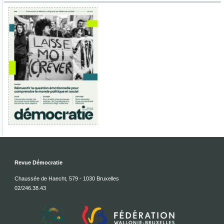
Revue Démocratie
Chaussée de Haecht, 579 - 1030 Bruxelles
02/246.38.43