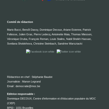
Comité de rédaction
Mario Bucci, Benoît Dassy, Dominique Decoux, Ariane Estenne, Patrick
Feltesse, Julien Gras, Pierre Ledecq, Antoinette Maia, Thomas Miessen,
Véronique Oruba, François Reman, Louis Stalins, Nabil Sheikh Hassan,
Svetlana Sholokhova, Christine Steinbach, Sandrine Warsztacki
Rédactrice en chef : Stéphanie Baudot
Journaliste : Manon Legrand
Email : democratie@moc.be
Editrice responsable :
Dominique DECOUX, Centre d'information et d'éducation populaire du MOC
(CIEP)
BP50 - 1031 Bruxelles