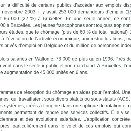
sur la difficulté de certains publics d’accéder aux emplois dis
n novembre 2003, il y avait 253 000 demandeurs d’emploi (
 et 86 000 (22 %) à Bruxelles. En une seule année, ce son
00 à Bruxelles. Les jeunes francophones sont toujours trop no
eurs études, que le chômage (plus de 60 % du total national).
à l’évolution de l’activité économique, aux restructurations ; m
urs privés d’emploi en Belgique et du million de personnes ind
plois salariés en Wallonie, 73 000 de plus qu’en 1996. Près d
ouvent dans le secteur public et non marchand. À Bruxelles, l’em
ne augmentation de 45 000 unités en 6 ans.
grammes de résorption du chômage en aides pour l’emploi. Une
es, qui travaillaient sous divers statuts ou sous-statuts (ACS
 systèmes, créés à l’origine dans une optique de rotation et qui
ents permettant de rendre des services collectifs. Elle vise
ienneté et des évolutions salariales. L’application concrèt
 près, particulièrement dans le volet de ces emplois qui con