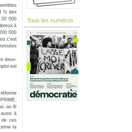
ponibles
18 % des
t 20 000
Tous les numéros
mbreux à
 200 000
ais c’est
emnisées
es deux-
ploi est
 réforme
, PRIME,
, au fil
 aussi à
e de ces
cerne la