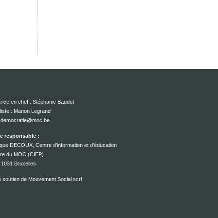
rice en chef : Stéphanie Baudot
liste : Manon Legrand
 : democratie@moc.be
ce responsable :
que DECOUX, Centre d'information et d'éducation
ire du MOC (CIEP)
 1031 Bruxelles
e soutien de Mouvement Social scrl