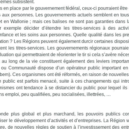
èmes subsistent.
Mis en place par le gouvernement fédéral, ceux-ci pourraient êtr
ins aux personnes. Les gouvernements actuels semblent en tous
et en Wallonie ; mais ces balises ne sont pas garanties dans l
r exemple décider d’étendre les titres-services à des activ
fance et les soins aux personnes. Quelle qualité dans les pre
lation ? Les Régions peuvent également durcir certaines disposi
tent les titres-services. Les gouvernements régionaux pourraie
tion qui permettraient de réorienter le tir si cela s’avère néce
 au long de la vie constituent également des leviers importan
 ou Communauté dispose d’un opérateur public important en
rbem). Ces organismes ont été réformés, en raison de nouvelle
ce public est parfois menacé, suite à ces changements qui intr
smes ont tendance à se distancier du public pour lequel ils 
s emploi, peu qualifiées, peu socialisées, illettrées, …
e plus global et plus marchand, les pouvoirs publics con
riser le développement d’activités et d’entreprises. La Région 
ture, de nouvelles règles de soutien à l’investissement des entr