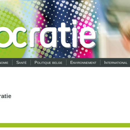
omie
Santé
Politique belge
Environnement
International
atie