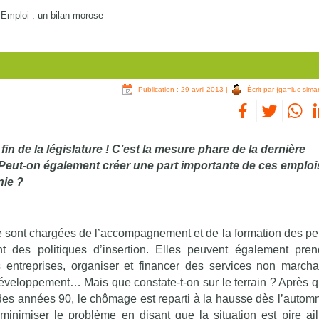
/
Emploi : un bilan morose
Publication : 29 avril 2013
|
Écrit par {ga=luc-simar
in de la législature ! C’est la mesure phare de la dernière
. Peut-on également créer une part importante de ces emploi
nie ?
e sont chargées de l’accompagnement et de la formation des p
 des politiques d’insertion. Elles peuvent également pre
 entreprises, organiser et financer des services non march
développement… Mais que constate-t-on sur le terrain ? Après 
des années 90, le chômage est reparti à la hausse dès l’autom
nimiser le problème en disant que la situation est pire ail