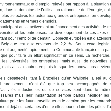
nvironnementaux et d’emploi relevés par rapport à la situation a
on, dans le domaine de l’utilisation rationnelle de l’énergie, n
e plus sélectives les aides aux grandes entreprises, en dévelo
engagements en termes d’emplois.
rticipent aussi activement au financement des activités de r
ersités et les entreprises. Le développement de ces axes et
rtant pour l’emploi de demain. L’objectif européen est d’atteind
Belgique est aux environs de 2,2 %. Sous cette législatu
e ont augmenté rapidement. La Communauté française n’a pa
que pour faire un effort significatif en ce sens. La recherche,
les universités, les entreprises, mais aussi de nouvelles ac
, mais aussi d’autres emplois lorsque les innovations devien
iels désaffectés, tant à Bruxelles qu’en Wallonie, a été au
lheureusement, n’ont été que trop peu accompagnés de 
’activités industrielles ou de services sont dans le mêm
saires mais leur implantation semble parfois négliger les
iture pour les futurs travailleurs et le camion pour les entrepr
ent déjà sur certaines d’entre elles pour en faire des pôles d’a