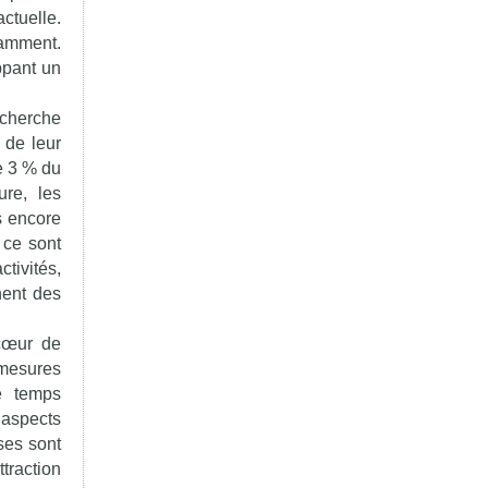
ctuelle.
otamment.
ppant un
echerche
 de leur
re 3 % du
re, les
s encore
 ce sont
tivités,
nent des
 cœur de
mesures
e temps
 aspects
ises sont
ttraction