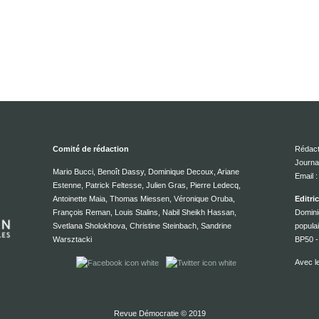
Comité de rédaction
Rédact
Journa
Mario Bucci, Benoît Dassy, Dominique Decoux, Ariane
Email
Estenne, Patrick Feltesse, Julien Gras, Pierre Ledecq,
Antoinette Maia, Thomas Miessen, Véronique Oruba,
Editri
François Reman, Louis Stalins, Nabil Sheikh Hassan,
Domini
Svetlana Sholokhova, Christine Steinbach, Sandrine
popula
Warsztacki
BP50 -
Avec l
Revue Démocratie © 2019