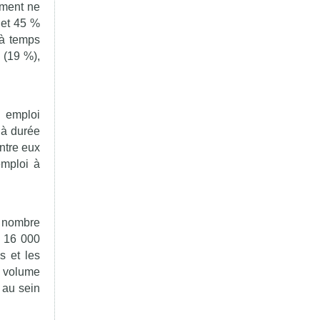
rment ne
 et 45 %
s à temps
 (19 %),
 emploi
 à durée
ntre eux
emploi à
e nombre
e 16 000
s et les
e volume
 au sein