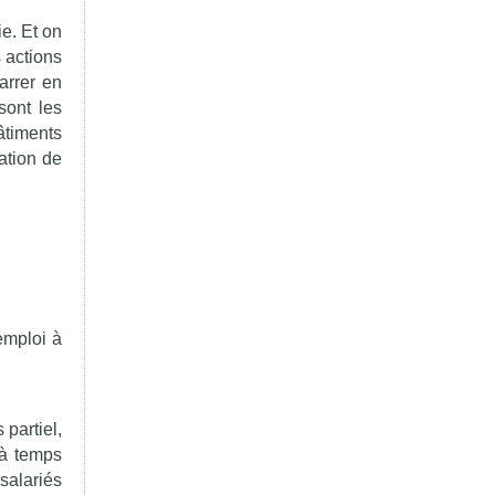
e. Et on
s actions
arrer en
sont les
âtiments
ation de
emploi à
 partiel,
 à temps
salariés