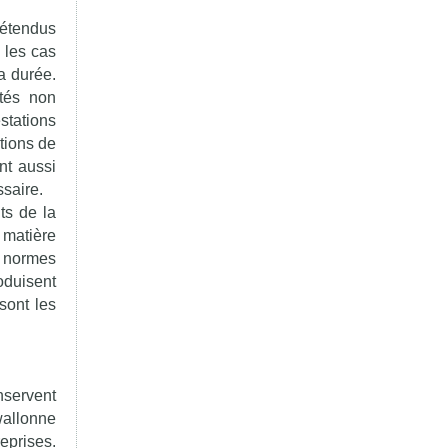
e étendus
 les cas
a durée.
ités non
stations
tions de
nt aussi
ssaire.
ts de la
 matière
s normes
oduisent
sont les
servent
wallonne
eprises.