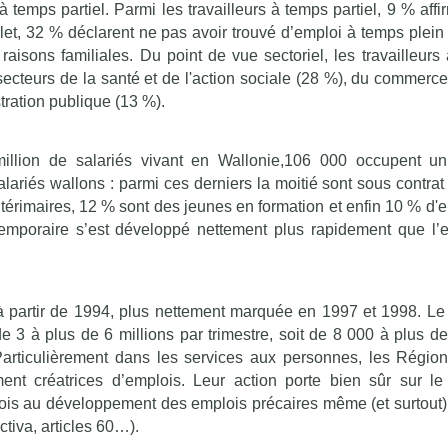
 temps partiel. Parmi les travailleurs à temps partiel, 9 % affi
let, 32 % déclarent ne pas avoir trouvé d’emploi à temps plein
s raisons familiales. Du point de vue sectoriel, les travailleur
 secteurs de la santé et de l'action sociale (28 %), du commerce
tration publique (13 %).
llion de salariés vivant en Wallonie,106 000 occupent un
lariés wallons : parmi ces derniers la moitié sont sous contrat
érimaires, 12 % sont des jeunes en formation et enfin 10 % d'e
temporaire s’est développé nettement plus rapidement que l’
 à partir de 1994, plus nettement marquée en 1997 et 1998. L
e 3 à plus de 6 millions par trimestre, soit de 8 000 à plus d
articulièrement dans les services aux personnes, les Région
nt créatrices d’emplois. Leur action porte bien sûr sur l
fois au développement des emplois précaires même (et surtout)
tiva, articles 60…).