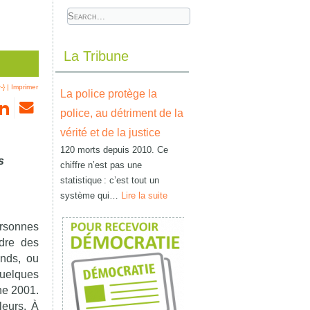
La Tribune
-}
|
Imprimer
La police protège la
police, au détriment de la
vérité et de la justice
120 morts depuis 2010. Ce
s
chiffre n’est pas une
statistique : c’est tout un
système qui…
Lire la suite
ersonnes
ndre des
ands, ou
quelques
ne 2001.
leurs. À