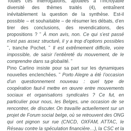
Toutes ces interrogations, ajoutées à l'incroyable
diversité des thèmes traités (4), entraînent
inévitablement la question de la synthèse. Est-il
possible – et souhaitable – de résumer les débats, d'en
tirer des conclusions, des revendications, des
propositions ? "
À mon avis, non. Ce qui s'est passé
n'est pas assez structuré, il y a trop d'options possibles
", tranche Pochet. "
Il est extrêmement difficile, voire
impossible, de saisir l'entièreté du mouvement, de le
comprendre dans sa globalité.
"
Pino Carlino insiste pour sa part sur les dynamiques
nouvelles enclenchées. "
Porto Alegre a été l'occasion
d'un questionnement nouveau : quel type de
coopération faut-il mettre en œuvre entre mouvements
sociaux et organisations syndicales ? Ce fut, en
particulier pour nous, les Belges, une occasion de se
rencontrer, de discuter. On travaille actuellement sur un
projet de Forum social belge, où se retrouvent des ONG
qui ont pignon sur rue (CNCD, OXFAM, ATTAC, le
Réseau contre la spéculation financière…), la CSC et la