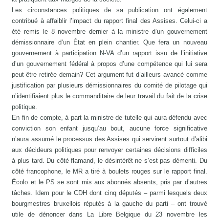
Les circonstances politiques de sa publication ont également
contribué à affaiblir l’impact du rapport final des Assises. Celui-ci a
été remis le 8 novembre dernier à la ministre d’un gouvernement
démissionnaire d’un État en plein chantier. Que fera un nouveau
gouvernement à participation N-VA d’un rapport issu de l’initiative
d’un gouvernement fédéral à propos d’une compétence qui lui sera
peut-être retirée demain? Cet argument fut d’ailleurs avancé comme
justification par plusieurs démissionnaires du comité de pilotage qui
n’identifiaient plus le commanditaire de leur travail du fait de la crise
politique.
En fin de compte, à part la ministre de tutelle qui aura défendu avec
conviction son enfant jusqu’au bout, aucune force significative
n’aura assumé le processus des Assises qui servirent surtout d’alibi
aux décideurs politiques pour renvoyer certaines décisions difficiles
à plus tard. Du côté flamand, le désintérêt ne s’est pas démenti. Du
côté francophone, le MR a tiré à boulets rouges sur le rapport final.
Écolo et le PS se sont mis aux abonnés absents, pris par d’autres
tâches. Idem pour le CDH dont cinq députés – parmi lesquels deux
bourgmestres bruxellois réputés à la gauche du parti – ont trouvé
utile de dénoncer dans La Libre Belgique du 23 novembre les