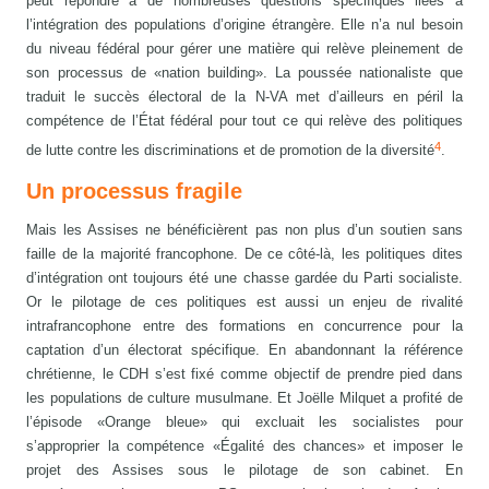
peut répondre à de nombreuses questions spécifiques liées à
l’intégration des populations d’origine étrangère. Elle n’a nul besoin
du niveau fédéral pour gérer une matière qui relève pleinement de
son processus de «nation building». La poussée nationaliste que
traduit le succès électoral de la N-VA met d’ailleurs en péril la
compétence de l’État fédéral pour tout ce qui relève des politiques
4
de lutte contre les discriminations et de promotion de la diversité
.
Un processus fragile
Mais les Assises ne bénéficièrent pas non plus d’un soutien sans
faille de la majorité francophone. De ce côté-là, les politiques dites
d’intégration ont toujours été une chasse gardée du Parti socialiste.
Or le pilotage de ces politiques est aussi un enjeu de rivalité
intrafrancophone entre des formations en concurrence pour la
captation d’un électorat spécifique. En abandonnant la référence
chrétienne, le CDH s’est fixé comme objectif de prendre pied dans
les populations de culture musulmane. Et Joëlle Milquet a profité de
l’épisode «Orange bleue» qui excluait les socialistes pour
s’approprier la compétence «Égalité des chances» et imposer le
projet des Assises sous le pilotage de son cabinet. En