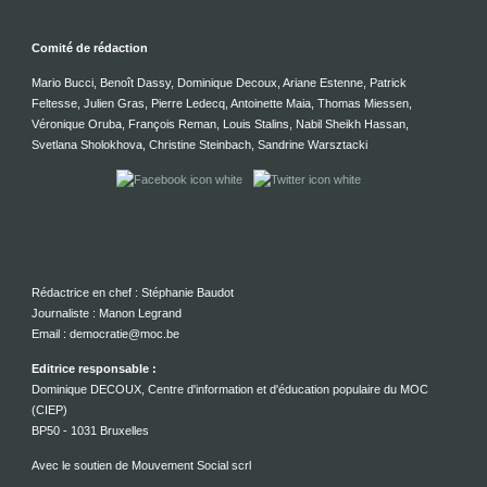
Comité de rédaction
Mario Bucci, Benoît Dassy, Dominique Decoux, Ariane Estenne, Patrick
Feltesse, Julien Gras, Pierre Ledecq, Antoinette Maia, Thomas Miessen,
Véronique Oruba, François Reman, Louis Stalins, Nabil Sheikh Hassan,
Svetlana Sholokhova, Christine Steinbach, Sandrine Warsztacki
Rédactrice en chef : Stéphanie Baudot
Journaliste : Manon Legrand
Email : democratie@moc.be
Editrice responsable :
Dominique DECOUX, Centre d'information et d'éducation populaire du MOC
(CIEP)
BP50 - 1031 Bruxelles
Avec le soutien de Mouvement Social scrl