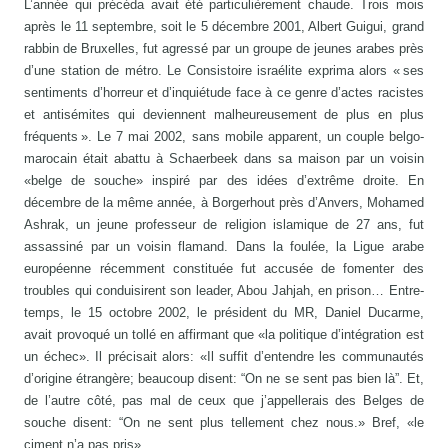
L’année qui précéda avait été particulièrement chaude. Trois mois
après le 11 septembre, soit le 5 décembre 2001, Albert Guigui, grand
rabbin de Bruxelles, fut agressé par un groupe de jeunes arabes près
d’une station de métro. Le Consistoire israélite exprima alors « ses
sentiments d’horreur et d’inquiétude face à ce genre d’actes racistes
et antisémites qui deviennent malheureusement de plus en plus
fréquents ». Le 7 mai 2002, sans mobile apparent, un couple belgo-
marocain était abattu à Schaerbeek dans sa maison par un voisin
«belge de souche» inspiré par des idées d’extrême droite. En
décembre de la même année, à Borgerhout près d’Anvers, Mohamed
Ashrak, un jeune professeur de religion islamique de 27 ans, fut
assassiné par un voisin flamand. Dans la foulée, la Ligue arabe
européenne récemment constituée fut accusée de fomenter des
troubles qui conduisirent son leader, Abou Jahjah, en prison… Entre-
temps, le 15 octobre 2002, le président du MR, Daniel Ducarme,
avait provoqué un tollé en affirmant que «la politique d’intégration est
un échec». Il précisait alors: «Il suffit d’entendre les communautés
d’origine étrangère; beaucoup disent: “On ne se sent pas bien là”. Et,
de l’autre côté, pas mal de ceux que j’appellerais des Belges de
souche disent: “On ne sent plus tellement chez nous.» Bref, «le
ciment n’a pas pris».