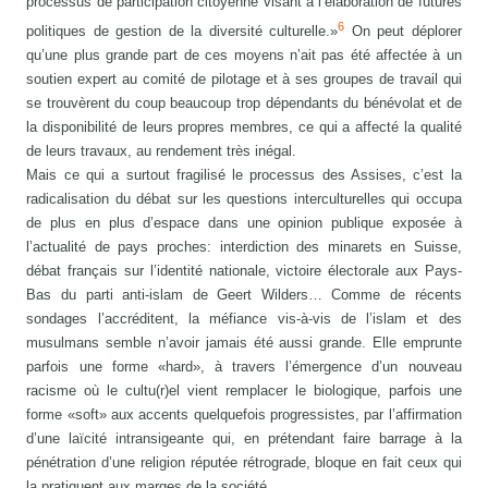
processus de participation citoyenne visant à l’élaboration de futures
6
politiques de gestion de la diversité culturelle.»
On peut déplorer
qu’une plus grande part de ces moyens n’ait pas été affectée à un
soutien expert au comité de pilotage et à ses groupes de travail qui
se trouvèrent du coup beaucoup trop dépendants du bénévolat et de
la disponibilité de leurs propres membres, ce qui a affecté la qualité
de leurs travaux, au rendement très inégal.
Mais ce qui a surtout fragilisé le processus des Assises, c’est la
radicalisation du débat sur les questions interculturelles qui occupa
de plus en plus d’espace dans une opinion publique exposée à
l’actualité de pays proches: interdiction des minarets en Suisse,
débat français sur l’identité nationale, victoire électorale aux Pays-
Bas du parti anti-islam de Geert Wilders… Comme de récents
sondages l’accréditent, la méfiance vis-à-vis de l’islam et des
musulmans semble n’avoir jamais été aussi grande. Elle emprunte
parfois une forme «hard», à travers l’émergence d’un nouveau
racisme où le cultu(r)el vient remplacer le biologique, parfois une
forme «soft» aux accents quelquefois progressistes, par l’affirmation
d’une laïcité intransigeante qui, en prétendant faire barrage à la
pénétration d’une religion réputée rétrograde, bloque en fait ceux qui
la pratiquent aux marges de la société.