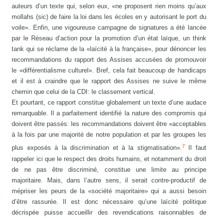
auteurs d’un texte qui, selon eux, «ne proposent rien moins qu’aux
mollahs (sic) de faire la loi dans les écoles en y autorisant le port du
voile». Enfin, une vigoureuse campagne de signatures a été lancée
par le Réseau d’action pour la promotion d’un état laïque, un think
tank qui se réclame de la «laïcité à la française», pour dénoncer les
recommandations du rapport des Assises accusées de promouvoir
le «différentialisme culturel». Bref, cela fait beaucoup de handicaps
et il est à craindre que le rapport des Assises ne suive le même
chemin que celui de la CDI: le classement vertical.
Et pourtant, ce rapport constitue globalement un texte d’une audace
remarquable. Il a parfaitement identifié la nature des compromis qui
doivent être passés: les recommandations doivent être «acceptables
à la fois par une majorité de notre population et par les groupes les
7
plus exposés à la discrimination et à la stigmatisation».
Il faut
rappeler ici que le respect des droits humains, et notamment du droit
de ne pas être discriminé, constitue une limite au principe
majoritaire. Mais, dans l’autre sens, il serait contre-productif de
mépriser les peurs de la «société majoritaire» qui a aussi besoin
d’être rassurée. Il est donc nécessaire qu’une laïcité politique
décrispée puisse accueillir des revendications raisonnables de