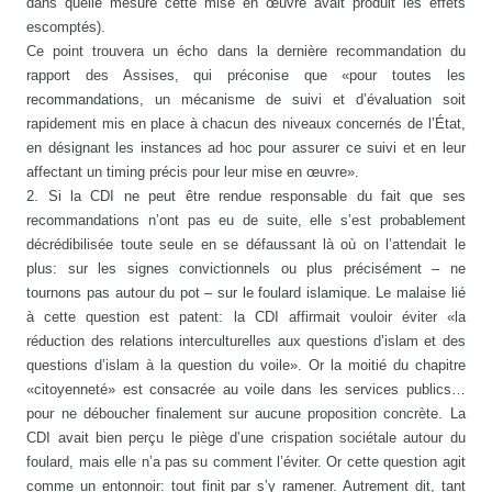
dans quelle mesure cette mise en œuvre avait produit les effets
escomptés).
Ce point trouvera un écho dans la dernière recommandation du
rapport des Assises, qui préconise que «pour toutes les
recommandations, un mécanisme de suivi et d’évaluation soit
rapidement mis en place à chacun des niveaux concernés de l’État,
en désignant les instances ad hoc pour assurer ce suivi et en leur
affectant un timing précis pour leur mise en œuvre».
2. Si la CDI ne peut être rendue responsable du fait que ses
recommandations n’ont pas eu de suite, elle s’est probablement
décrédibilisée toute seule en se défaussant là où on l’attendait le
plus: sur les signes convictionnels ou plus précisément – ne
tournons pas autour du pot – sur le foulard islamique. Le malaise lié
à cette question est patent: la CDI affirmait vouloir éviter «la
réduction des relations interculturelles aux questions d’islam et des
questions d’islam à la question du voile». Or la moitié du chapitre
«citoyenneté» est consacrée au voile dans les services publics…
pour ne déboucher finalement sur aucune proposition concrète. La
CDI avait bien perçu le piège d’une crispation sociétale autour du
foulard, mais elle n’a pas su comment l’éviter. Or cette question agit
comme un entonnoir: tout finit par s’y ramener. Autrement dit, tant