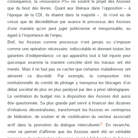
conséquence, la «mouvance PS» ne soutint le projet des Assises
que du bout des lèvres. Quant aux libéraux dans l’opposition – à
l’époque de la CDI, ils étaient dans la majorité – , ils n’ont eu de
cesse que de décrédibiliser par avance le processus des Assises
d’une manière qu’on peut juger politicienne et irresponsable, eu
égard à l’importance de l’enjeu.
Bref, les Assises comme processus n’ont jamais su s’imposer
comme une opération nécessaire, indiscutable et donnant toutes les
garanties d’indépendance; ce qui apparaîtra tout à fait injuste pour
quiconque examine la manière concrète dont les travaux ont été
menés. Mais il ne faut pas se cacher que certaines maladresses ont
alimenté ce discrédit. Par exemple, la composition très
institutionnelle du comité de pilotage y transposa les blocages d’un
débat sociétal de plus en plus paralysé par des a priori idéologiques.
La ventilation du budget mis à disposition des Assises doit aussi
être questionnée. Sa plus grande part servit à financer des dizaines
d’initiatives décentralisées, transformant les Assises en «entreprise
de fédération, de soutien et de visibilisation du secteur associatif
5
actif dans la promotion du dialogue interculturel»
. En revanche,
«rien ne permet d’affirmer que les Assises aient été un véritable