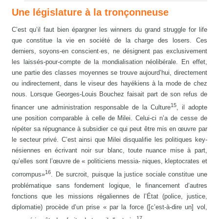
Une législature à la tronçonneuse
C’est qu’il faut bien épargner les winners du grand struggle for life
que constitue la vie en société de la charge des losers. Ces
derniers, soyons-en conscient·es, ne désignent pas exclusivement
les laissés-pour-compte de la mondialisation néolibérale. En effet,
une partie des classes moyennes se trouve aujourd’hui, directement
ou indirectement, dans le viseur des hayékiens à la mode de chez
nous. Lorsque Georges-Louis Bouchez faisait part de son refus de
15
financer une administration responsable de la Culture
, il adopte
une position comparable à celle de Milei. Celui-ci n’a de cesse de
répéter sa répugnance à subsidier ce qui peut être mis en œuvre par
le secteur privé. C’est ainsi que Milei disqualifie les politiques key-
nésiennes en écrivant noir sur blanc, toute nuance mise à part,
qu’elles sont l’œuvre de « politiciens messia- niques, kleptocrates et
16
corrompus»
. De surcroit, puisque la justice sociale constitue une
problématique sans fondement logique, le financement d’autres
fonctions que les missions régaliennes de l’État (police, justice,
diplomatie) procède d’un prise « par la force ([c’est-à-dire un] vol,
17.