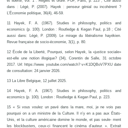
et liberté, vol. 1 : Règles et ordre. PUF, Paris, p. 223 ; Cité aussi
dans : Légé, P. (2007). Hayek : penseur génial ou incohérent ?
L’Économie politique, 36(4), 46-59.
11 Hayek, F. A. (1967). Studies in philosophy, politics and
economics (p. 100). London : Routledge & Kegan Paul, p.18 ; Cité
aussi dans: Légé, P. (2009). Le mirage du libéralisme hayékien.
Revue française de socio-économie, 3(1), p. 80.
12 École de la Liberté, Pourquoi, selon Hayek, la «justice sociale»
est-elle une notion illogique? (34), Corentin de Salle, 31 octobre
2017. Url: https://www. youtube.com/watch? v=K1DQBoV7PXU date
de consultation: 24 janvier 2026.
13 La Libre Belgique, 12 juillet 2025.
14 Hayek, F. A. (1967). Studies in philosophy, politics and
economics (p. 100). London : Routledge & Kegan Paul, p. 223.
15 « Si vous voulez un pavé dans la mare, moi, je ne vois pas
pourquoi on a un ministre de la Culture. Il n’y en a pas aux États-
Unis, et la culture américaine domine le monde, et pas seule- ment
les blockbusters, ceux-ci financent le cinéma d’auteur. ». Extrait