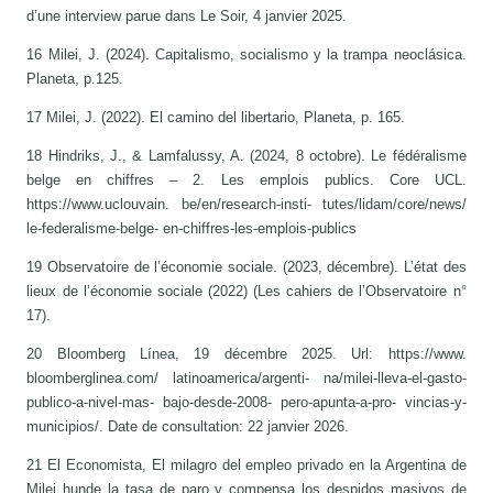
d’une interview parue dans Le Soir, 4 janvier 2025.
16 Milei, J. (2024). Capitalismo, socialismo y la trampa neoclásica.
Planeta, p.125.
17 Milei, J. (2022). El camino del libertario, Planeta, p. 165.
18 Hindriks, J., & Lamfalussy, A. (2024, 8 octobre). Le fédéralisme
belge en chiffres – 2. Les emplois publics. Core UCL.
https://www.uclouvain. be/en/research-insti- tutes/lidam/core/news/
le-federalisme-belge- en-chiffres-les-emplois-publics
19 Observatoire de l’économie sociale. (2023, décembre). L’état des
lieux de l’économie sociale (2022) (Les cahiers de l’Observatoire n°
17).
20 Bloomberg Línea, 19 décembre 2025. Url: https://www.
bloomberglinea.com/ latinoamerica/argenti- na/milei-lleva-el-gasto-
publico-a-nivel-mas- bajo-desde-2008- pero-apunta-a-pro- vincias-y-
municipios/. Date de consultation: 22 janvier 2026.
21 El Economista, El milagro del empleo privado en la Argentina de
Milei hunde la tasa de paro y compensa los despidos masivos de