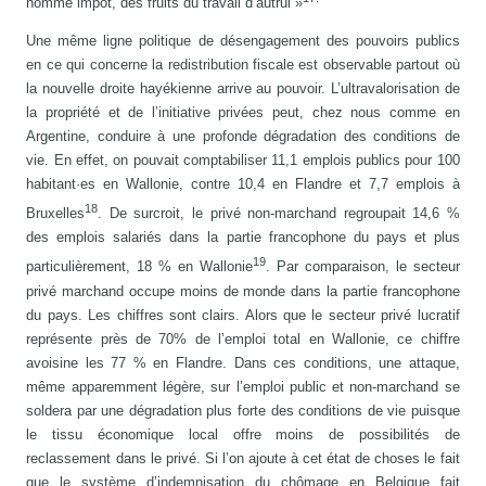
nommé impôt, des fruits du travail d’autrui »
Une même ligne politique de désengagement des pouvoirs publics
en ce qui concerne la redistribution fiscale est observable partout où
la nouvelle droite hayékienne arrive au pouvoir. L’ultravalorisation de
la propriété et de l’initiative privées peut, chez nous comme en
Argentine, conduire à une profonde dégradation des conditions de
vie. En effet, on pouvait comptabiliser 11,1 emplois publics pour 100
habitant·es en Wallonie, contre 10,4 en Flandre et 7,7 emplois à
18
Bruxelles
. De surcroit, le privé non-marchand regroupait 14,6 %
des emplois salariés dans la partie francophone du pays et plus
19
particulièrement, 18 % en Wallonie
. Par comparaison, le secteur
privé marchand occupe moins de monde dans la partie francophone
du pays. Les chiffres sont clairs. Alors que le secteur privé lucratif
représente près de 70% de l’emploi total en Wallonie, ce chiffre
avoisine les 77 % en Flandre. Dans ces conditions, une attaque,
même apparemment légère, sur l’emploi public et non-marchand se
soldera par une dégradation plus forte des conditions de vie puisque
le tissu économique local offre moins de possibilités de
reclassement dans le privé. Si l’on ajoute à cet état de choses le fait
que le système d’indemnisation du chômage en Belgique fait