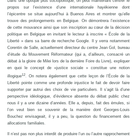
Dans une optique plus sociopolitique, on peut maintenant centrer le
propos sur l’existence d’une internationale hayékienne dont
l’épicentre se situe aujourd’hui à Buenos Aires et montrer qu’elle
trouve des prolongements en Belgique. On démontrera l’existence
de cette mouvance ainsi que son inscription au cœur de la décision
politique en Belgique en invitant le lecteur à inscrire « École de la
Liberté » dans sa barre de recherche Google. Il y verra notamment
Corentin de Salle, actuellement directeur du centre Jean Gol, bureau
d’étude du Mouvement Réformateur (qui a, d’ailleurs, consacré un
débat à la gloire de Milei lors de la dernière Foire du Livre), expliquer
en quoi le concept de «justice sociale » constitue une notion
12
illogique
. On notera également que cette leçon de l’École de la
Liberté pointe comme une profonde injustice le fait de devoir faire
supporter par autrui des choix de vie particuliers. Il s’agit là d’une
perspective idéologique, d’évidence absente du débat public chez
nous il y a une dizaine d’années. Elle a, depuis, fait des émules, si
l’on veut bien se souvenir de la manière dont Georges-Louis
Bouchez envisageait, il y a peu, la question du financement des
allocations familiales.
Il n’est pas non plus interdit de produire l’un ou l’autre rapprochement