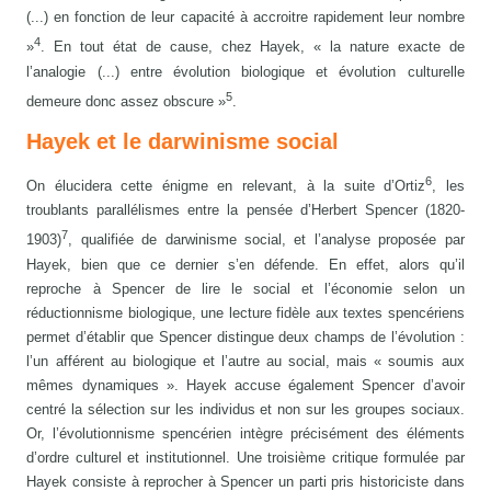
(...) en fonction de leur capacité à accroitre rapidement leur nombre
4
»
. En tout état de cause, chez Hayek, « la nature exacte de
l’analogie (...) entre évolution biologique et évolution culturelle
5
demeure donc assez obscure »
.
Hayek et le darwinisme social
6
On élucidera cette énigme en relevant, à la suite d’Ortiz
, les
troublants parallélismes entre la pensée d’Herbert Spencer (1820-
7
1903)
, qualifiée de darwinisme social, et l’analyse proposée par
Hayek, bien que ce dernier s’en défende. En effet, alors qu’il
reproche à Spencer de lire le social et l’économie selon un
réductionnisme biologique, une lecture fidèle aux textes spencériens
permet d’établir que Spencer distingue deux champs de l’évolution :
l’un afférent au biologique et l’autre au social, mais « soumis aux
mêmes dynamiques ». Hayek accuse également Spencer d’avoir
centré la sélection sur les individus et non sur les groupes sociaux.
Or, l’évolutionnisme spencérien intègre précisément des éléments
d’ordre culturel et institutionnel. Une troisième critique formulée par
Hayek consiste à reprocher à Spencer un parti pris historiciste dans