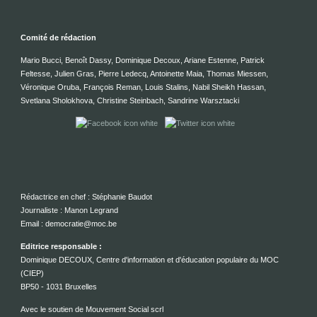
Comité de rédaction
Mario Bucci, Benoît Dassy, Dominique Decoux, Ariane Estenne, Patrick
Feltesse, Julien Gras, Pierre Ledecq, Antoinette Maia, Thomas Miessen,
Véronique Oruba, François Reman, Louis Stalins, Nabil Sheikh Hassan,
Svetlana Sholokhova, Christine Steinbach, Sandrine Warsztacki
Rédactrice en chef : Stéphanie Baudot
Journaliste : Manon Legrand
Email : democratie@moc.be
Editrice responsable :
Dominique DECOUX, Centre d'information et d'éducation populaire du MOC
(CIEP)
BP50 - 1031 Bruxelles
Avec le soutien de Mouvement Social scrl