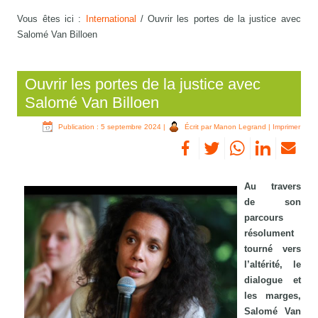
Vous êtes ici :
International
/
Ouvrir les portes de la justice avec
Salomé Van Billoen
Ouvrir les portes de la justice avec
Salomé Van Billoen
Publication : 5 septembre 2024
|
Écrit par Manon Legrand
|
Imprimer
Au travers
de son
parcours
résolument
tourné vers
l’altérité, le
dialogue et
les marges,
Salomé Van