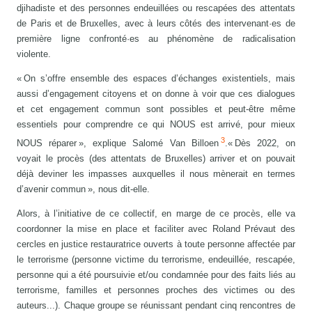
djihadiste et des personnes endeuillées ou rescapées des attentats
de Paris et de Bruxelles, avec à leurs côtés des intervenant·es de
première ligne confronté·es au phénomène de radicalisation
violente.
« On s’offre ensemble des espaces d’échanges existentiels, mais
aussi d’engagement citoyens et on donne à voir que ces dialogues
et cet engagement commun sont possibles et peut-être même
essentiels pour comprendre ce qui NOUS est arrivé, pour mieux
3
NOUS réparer », explique Salomé Van Billoen
.« Dès 2022, on
voyait le procès (des attentats de Bruxelles) arriver et on pouvait
déjà deviner les impasses auxquelles il nous mènerait en termes
d’avenir commun », nous dit-elle.
Alors, à l’initiative de ce collectif, en marge de ce procès, elle va
coordonner la mise en place et faciliter avec Roland Prévaut des
cercles en justice restauratrice ouverts à toute personne affectée par
le terrorisme (personne victime du terrorisme, endeuillée, rescapée,
personne qui a été poursuivie et/ou condamnée pour des faits liés au
terrorisme, familles et personnes proches des victimes ou des
auteurs...). Chaque groupe se réunissant pendant cinq rencontres de