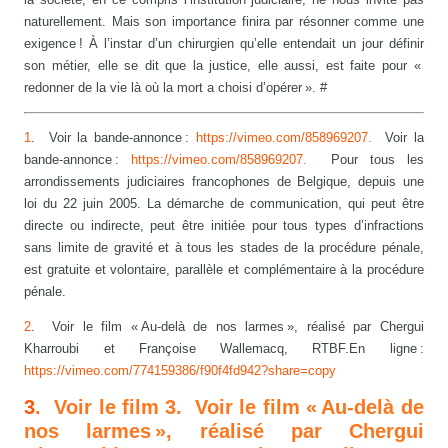
naturellement. Mais son importance finira par résonner comme une
exigence ! À l’instar d’un chirurgien qu’elle entendait un jour définir
son métier, elle se dit que la justice, elle aussi, est faite pour «
redonner de la vie là où la mort a choisi d’opérer ». #
1
. Voir la bande-annonce :
https://vimeo.com/858969207.
Voir la
bande-annonce :
https://vimeo.com/858969207.
Pour tous les
arrondissements judiciaires francophones de Belgique, depuis une
loi du 22 juin 2005. La démarche de communication, qui peut être
directe ou indirecte, peut être initiée pour tous types d’infractions
sans limite de gravité et à tous les stades de la procédure pénale,
est gratuite et volontaire, parallèle et complémentaire à la procédure
pénale.
2
. Voir le film « Au-delà de nos larmes », réalisé par Chergui
Kharroubi et Françoise Wallemacq, RTBF.En ligne :
https://vimeo.com/774159386/f90f4fd942?share=copy
3
. Voir le film 3. Voir le film « Au-delà de
nos larmes », réalisé par Chergui