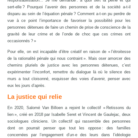
responsabilisation... Je me demande : à quoi sert la peine et qui
sert-elle ? Pourquoi l’avenir des personnes et de la société a-t-il
disparu au sein de l’équation pénale ? Comment a-t-on pu perdre de
vue à ce point l’importance de favoriser la possibilité pour les
personnes détenues de faire un chemin de prise de conscience de la
gravité de leur crime et de l’onde de choc que ces crimes ont
occasionnés ? »
Pour elle, on est incapable d’être créatif en raison de « l’étroitesse
de la rationalité pénale qui nous contraint ». Mais oser amorcer des
chemins pluriels de justice avec les personnes détenues, c’est
expérimenter l’inconfort, remettre du dialogue là où le silence des
murs a tout cloisonné, esquisser des voies d’avenir, penser avec
eux les jours d’après.
La justice qui relie
En 2020, Salomé Van Billoen a rejoint le collectif « Retissons du
lien », créé en 2018 par Isabelle Seret et Vincent de Gaulejac, deux
sociologues cliniciens. Un collectif qui rassemble des personnes
dont on pourrait penser que tout les oppose : des familles
concernées par l’engagement d’un·e des leurs dans l’idéologie