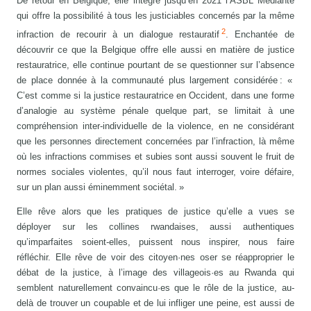
De retour en Belgique, elle intègre jusqu’en 2021 l’ASBL Médiante
qui offre la possibilité à tous les justiciables concernés par la même
2
infraction de recourir à un dialogue restauratif
. Enchantée de
découvrir ce que la Belgique offre elle aussi en matière de justice
restauratrice, elle continue pourtant de se questionner sur l’absence
de place donnée à la communauté plus largement considérée : «
C’est comme si la justice restauratrice en Occident, dans une forme
d’analogie au système pénale quelque part, se limitait à une
compréhension inter-individuelle de la violence, en ne considérant
que les personnes directement concernées par l’infraction, là même
où les infractions commises et subies sont aussi souvent le fruit de
normes sociales violentes, qu’il nous faut interroger, voire défaire,
sur un plan aussi éminemment sociétal. »
Elle rêve alors que les pratiques de justice qu’elle a vues se
déployer sur les collines rwandaises, aussi authentiques
qu’imparfaites soient-elles, puissent nous inspirer, nous faire
réfléchir. Elle rêve de voir des citoyen·nes oser se réapproprier le
débat de la justice, à l’image des villageois·es au Rwanda qui
semblent naturellement convaincu·es que le rôle de la justice, au-
delà de trouver un coupable et de lui infliger une peine, est aussi de