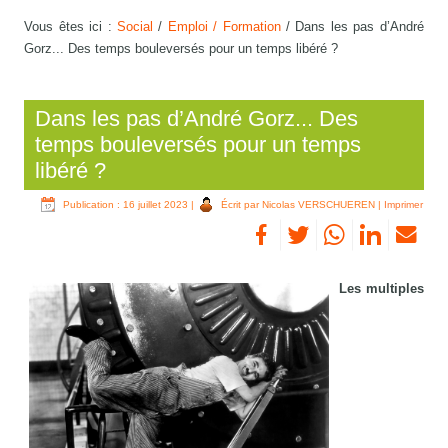
Vous êtes ici :
Social
/
Emploi / Formation
/
Dans les pas d’André
Gorz... Des temps bouleversés pour un temps libéré ?
Dans les pas d’André Gorz... Des
temps bouleversés pour un temps
libéré ?
Publication : 16 juillet 2023
|
Écrit par Nicolas VERSCHUEREN
|
Imprimer
Les multiples