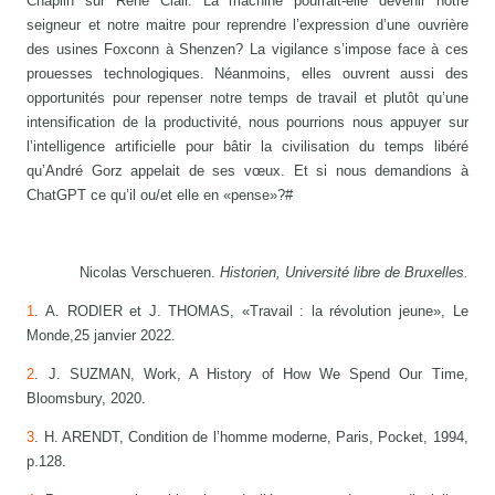
Chaplin sur René Clair. La machine pourrait-elle devenir notre
seigneur et notre maitre pour reprendre l’expression d’une ouvrière
des usines Foxconn à Shenzen? La vigilance s’impose face à ces
prouesses technologiques. Néanmoins, elles ouvrent aussi des
opportunités pour repenser notre temps de travail et plutôt qu’une
intensification de la productivité, nous pourrions nous appuyer sur
l’intelligence artificielle pour bâtir la civilisation du temps libéré
qu’André Gorz appelait de ses vœux. Et si nous demandions à
ChatGPT ce qu’il ou/et elle en «pense»?#
Nicolas Verschueren.
Historien, Université libre de Bruxelles.
1
. A. RODIER et J. THOMAS, «Travail : la révolution jeune», Le
Monde,25 janvier 2022.
2
. J. SUZMAN, Work, A History of How We Spend Our Time,
Bloomsbury, 2020.
3
. H. ARENDT, Condition de l’homme moderne, Paris, Pocket, 1994,
p.128.