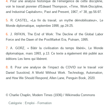
4
. Pour une analyse historique de l’émergence de cette discipline,
voir le travail pionnier d’Edward Thompson, «Time, Work-Discipline,
and Industrial Capitalism», Past and Present, 1967, n° 38, pp.56-97.
5
. R. CASTEL, «La fin du travail, un mythe démobilisateur», Le
Monde diplomatique, septembre 1998, pp.24-25.
6
. J. RIFKIN, The End of Work: The Decline of the Global Labor
Force and the Dawn of the PostMarket Era, Putnam, 1995.
7
. A. GORZ, « Bâtir la civilisation du temps libéré», Le Monde
diplomatique, mars 1993, p.13. Ce texte a également été publié aux
éditions Les liens qui libèrent.
8
. 8. Pour une analyse de l’impact du COVID sur le travail voir
Daniel Susskind, A World Without Work. Technology, Automation,
and How We Should Respond, Allen Lane, Penguin Book, 2020.
© Charlie Chaplin, Modern Times (1936) / Wikimedia Commons
Catégorie :
Emploi - Formation