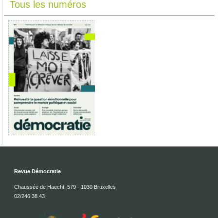
Tous les numéros
Revue Démocratie
Chaussée de Haecht, 579 - 1030 Bruxelles
02/246.38.43