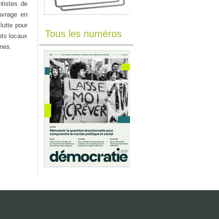
ntistes de
ouvrage en
lutte pour
Tous les numéros
nts locaux
ines.