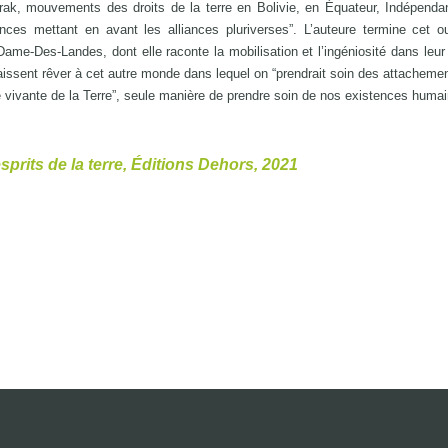
rak, mouvements des droits de la terre en Bolivie, en Équateur, Indépenda
ances mettant en avant les alliances pluriverses”. L’auteure termine cet 
ame-Des-Landes, dont elle raconte la mobilisation et l’ingéniosité dans leur 
laissent rêver à cet autre monde dans lequel on “prendrait soin des attacheme
e vivante de la Terre”, seule manière de prendre soin de nos existences huma
rits de la terre, Éditions Dehors, 2021