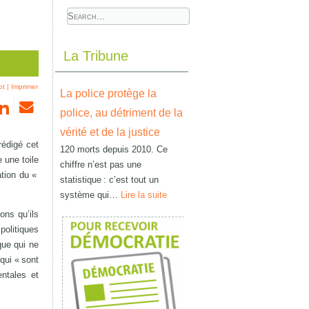
La Tribune
ot
|
Imprimer
La police protège la
police, au détriment de la
vérité et de la justice
rédigé cet
120 morts depuis 2010. Ce
 une toile
chiffre n’est pas une
ation du «
statistique : c’est tout un
système qui…
Lire la suite
ons qu’ils
politiques
que qui ne
 qui « sont
entales et