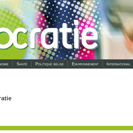
omie
Santé
Politique belge
Environnement
International
atie