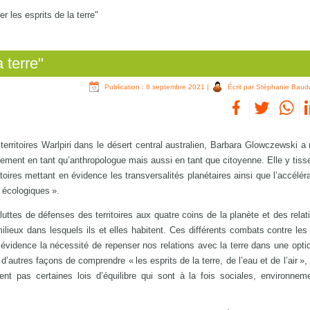
er les esprits de la terre"
a terre"
Publication : 8 septembre 2021
|
Écrit par Stéphanie Baud
rritoires Warlpiri dans le désert central australien, Barbara Glowczewski a 
ement en tant qu’anthropologue mais aussi en tant que citoyenne. Elle y tisse
itoires mettant en évidence les transversalités planétaires ainsi que l’accélér
 écologiques ».
ttes de défenses des territoires aux quatre coins de la planète et des relati
milieux dans lesquels ils et elles habitent. Ces différents combats contre les 
n évidence la nécessité de repenser nos relations avec la terre dans une opti
d’autres façons de comprendre « les esprits de la terre, de l’eau et de l’air »,
nt pas certaines lois d’équilibre qui sont à la fois sociales, environnem