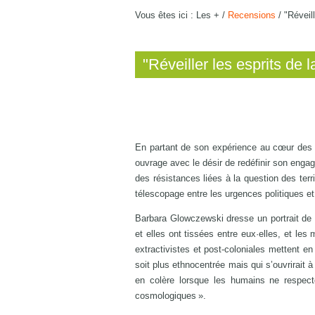
Vous êtes ici :
Les +
/
Recensions
/
"Réveill
"Réveiller les esprits de l
En partant de son expérience au cœur des te
ouvrage avec le désir de redéfinir son engag
des résistances liées à la question des terr
télescopage entre les urgences politiques et
Barbara Glowczewski dresse un portrait de lu
et elles ont tissées entre eux·elles, et les 
extractivistes et post-coloniales mettent e
soit plus ethnocentrée mais qui s’ouvrirait à 
en colère lorsque les humains ne respecte
cosmologiques ».