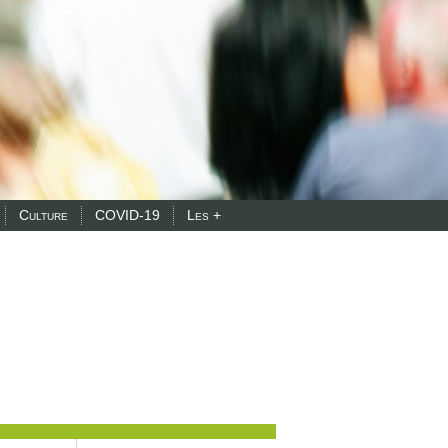
Culture
COVID-19
Les +