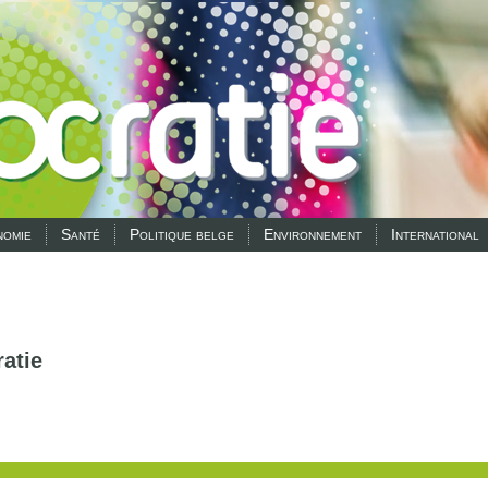
omie
Santé
Politique belge
Environnement
International
atie