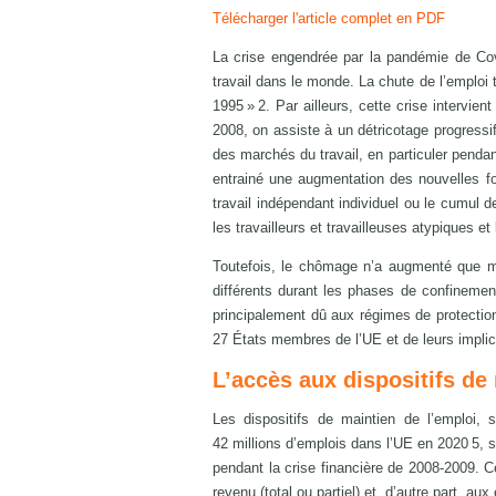
Télécharger l'article complet en PDF
La crise engendrée par la pandémie de Cov
travail dans le monde. La chute de l’emploi 
1995 » 2. Par ailleurs, cette crise intervi
2008, on assiste à un détricotage progressif 
des marchés du travail, en particuler penda
entrainé une augmentation des nouvelles for
travail indépendant individuel ou le cumul
les travailleurs et travailleuses atypiques e
Toutefois, le chômage n’a augmenté que 
différents durant les phases de confinemen
principalement dû aux régimes de protectio
27 États membres de l’UE et de leurs implic
L’accès aux dispositifs de
Les dispositifs de maintien de l’emploi,
42 millions d’emplois dans l’UE en 2020 5, s
pendant la crise financière de 2008-2009. Ce
revenu (total ou partiel) et, d’autre part, a