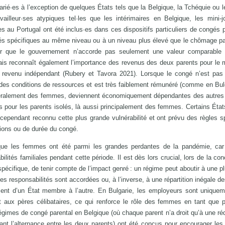
é·es à l’exception de quelques États tels que la Belgique, la Tchéquie ou l
availleur·ses atypiques tel·les que les intérimaires en Belgique, les mini-
s au Portugal ont été inclus·es dans ces dispositifs particuliers de congés 
spécifiques au même niveau ou à un niveau plus élevé que le chômage part
er que le gouvernement n’accorde pas seulement une valeur comparable a
mais reconnaît également l’importance des revenus des deux parents pour le
revenu indépendant (Rubery et Tavora 2021). Lorsque le congé n’est pas
es conditions de ressources et est très faiblement rémunéré (comme en Bulg
néralement des femmes, deviennent économiquement dépendantes des autre
 pour les parents isolés, là aussi principalement des femmes. Certains État
 cependant reconnu cette plus grande vulnérabilité et ont prévu des règles s
tions ou de durée du congé.
que les femmes ont été parmi les grandes perdantes de la pandémie, car 
lités familiales pendant cette période. Il est dès lors crucial, lors de la con
écifique, de tenir compte de l’impact genré : un régime peut aboutir à une p
des responsabilités sont accordées ou, à l’inverse, à une répartition inégale d
ement d’un État membre à l’autre. En Bulgarie, les employeurs sont unique
 aux pères célibataires, ce qui renforce le rôle des femmes en tant que p
gimes de congé parental en Belgique (où chaque parent n’a droit qu’à une ré
nant l’alternance entre les deux parents) ont été conçus pour encourager les