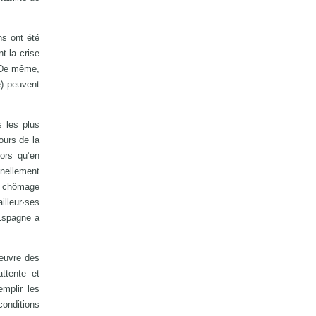
ns ont été
t la crise
. De même,
e) peuvent
s les plus
ours de la
lors qu’en
nnellement
de chômage
illeur·ses
’Espagne a
 œuvre des
attente et
emplir les
conditions