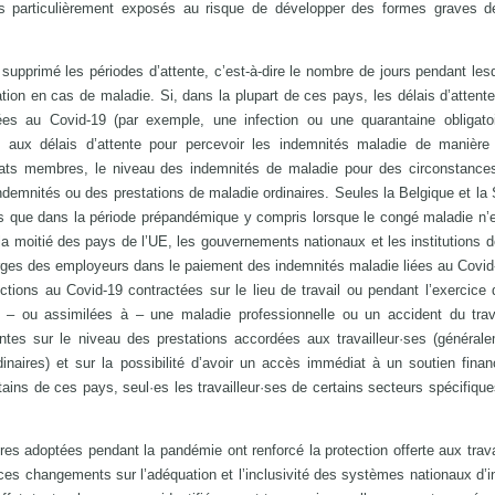
s particulièrement exposés au risque de développer des formes graves d
upprimé les périodes d’attente, c’est-à-dire le nombre de jours pendant lesq
tion en cas de maladie. Si, dans la plupart de ces pays, les délais d’attente
es au Covid-19 (par exemple, une infection ou une quarantaine obligatoi
 aux délais d’attente pour percevoir les indemnités maladie de manière 
ts membres, le niveau des indemnités de maladie pour des circonstances
ndemnités ou des prestations de maladie ordinaires. Seules la Belgique et la
s que dans la période prépandémique y compris lorsque le congé maladie n’e
 moitié des pays de l’UE, les gouvernements nationaux et les institutions d
arges des employeurs dans le paiement des indemnités maladie liées au Covid
ions au Covid-19 contractées sur le lieu de travail ou pendant l’exercice d
 – ou assimilées à – une maladie professionnelle ou un accident du trava
ntes sur le niveau des prestations accordées aux travailleur·ses (général
naires) et sur la possibilité d’avoir un accès immédiat à un soutien finan
tains de ces pays, seul·es les travailleur·ses de certains secteurs spécifiqu
es adoptées pendant la pandémie ont renforcé la protection offerte aux trava
ces changements sur l’adéquation et l’inclusivité des systèmes nationaux d’