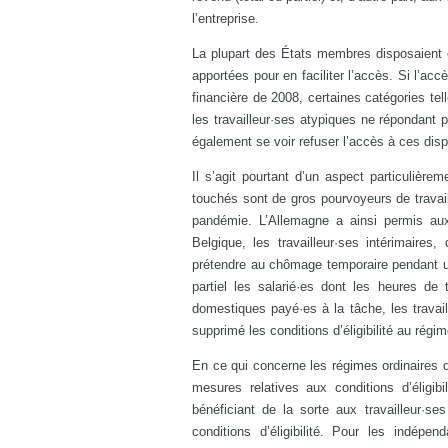
l’entreprise.
La plupart des États membres disposaient d
apportées pour en faciliter l’accès. Si l’acc
financière de 2008, certaines catégories te
les travailleur·ses atypiques ne répondant p
également se voir refuser l’accès à ces dispo
Il s’agit pourtant d’un aspect particulièr
touchés sont de gros pourvoyeurs de travai
pandémie. L’Allemagne a ainsi permis aux 
Belgique, les travailleur·ses intérimaire
prétendre au chômage temporaire pendant un
partiel les salarié·es dont les heures de 
domestiques payé·es à la tâche, les travail
supprimé les conditions d’éligibilité au rég
En ce qui concerne les régimes ordinaires
mesures relatives aux conditions d’éligib
bénéficiant de la sorte aux travailleur·se
conditions d’éligibilité. Pour les indépen