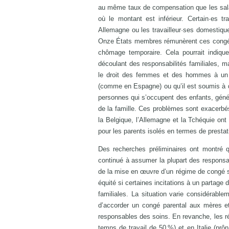
au même taux de compensation que les salari
où le montant est inférieur. Certain·es tr
Allemagne ou les travailleur·ses domestique
Onze États membres rémunèrent ces congés 
chômage temporaire. Cela pourrait indiqu
découlant des responsabilités familiales, 
le droit des femmes et des hommes à un 
(comme en Espagne) ou qu’il est soumis à d
personnes qui s’occupent des enfants, gé
de la famille. Ces problèmes sont exacerbés
la Belgique, l’Allemagne et la Tchéquie ont
pour les parents isolés en termes de presta
Des recherches préliminaires ont montré 
continué à assumer la plupart des responsabi
de la mise en œuvre d’un régime de congé sp
équité si certaines incitations à un partage 
familiales. La situation varie considérabl
d’accorder un congé parental aux mères et
responsables des soins. En revanche, les ré
temps de travail de 50 %) et en Italie (prô