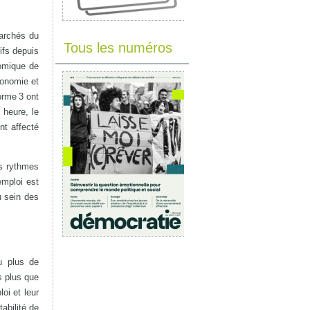
archés du
Tous les numéros
ifs depuis
nomique de
économie et
orme 3 ont
 heure, le
nt affecté
s rythmes
emploi est
u sein des
u plus de
s plus que
oi et leur
abilité de