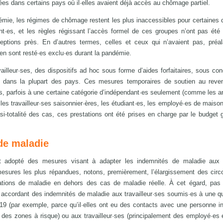
fiées dans certains pays où il·elles avaient déjà accès au chômage partiel.
ie, les régimes de chômage restent les plus inaccessibles pour certaines 
ant·es, et les règles régissant l’accès formel de ces groupes n’ont pas été
ptions près. En d’autres termes, celles et ceux qui n’avaient pas, préal
en sont resté·es exclu·es durant la pandémie.
ailleur·ses, des dispositifs ad hoc sous forme d’aides forfaitaires, sous con
s dans la plupart des pays. Ces mesures temporaires de soutien au reven
, parfois à une certaine catégorie d’indépendant·es seulement (comme les art
e les travailleur·ses saisonnier·ères, les étudiant·es, les employé·es de mais
asi-totalité des cas, ces prestations ont été prises en charge par le budget 
 de maladie
t adopté des mesures visant à adapter les indemnités de maladie aux 
esures les plus répandues, notons, premièrement, l’élargissement des cir
tations de maladie en dehors des cas de maladie réelle. À cet égard, pas
ccordant des indemnités de maladie aux travailleur·ses soumis·es à une q
-19 (par exemple, parce qu’il·elles ont eu des contacts avec une personne i
 des zones à risque) ou aux travailleur·ses (principalement des employé·es 