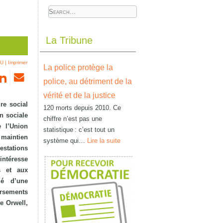
La Tribune
DU
|
Imprimer
La police protège la
police, au détriment de la
vérité et de la justice
re social
120 morts depuis 2010. Ce
n sociale
chiffre n’est pas une
 l’Union
statistique : c’est tout un
 maintien
système qui…
Lire la suite
estations
intéresse
es et aux
ié d’une
ersements
e Orwell,