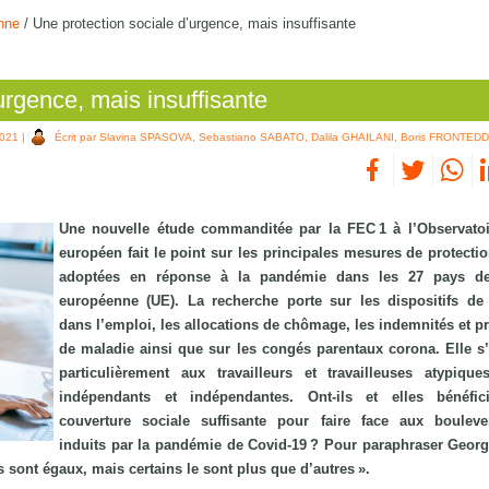
nne
/
Une protection sociale d’urgence, mais insuffisante
urgence, mais insuffisante
2021
|
Écrit par Slavina SPASOVA, Sebastiano SABATO, Dalila GHAILANI, Boris FRONTED
Une nouvelle étude commanditée par la FEC 1 à l’Observatoi
européen fait le point sur les principales mesures de protectio
adoptées en réponse à la pandémie dans les 27 pays de
européenne (UE). La recherche porte sur les dispositifs de
dans l’emploi, les allocations de chômage, les indemnités et pr
de maladie ainsi que sur les congés parentaux corona. Elle s’
particulièrement aux travailleurs et travailleuses atypiqu
indépendants et indépendantes. Ont-ils et elles bénéfic
couverture sociale suffisante pour faire face aux boulev
induits par la pandémie de Covid-19 ? Pour paraphraser Georg
rs sont égaux, mais certains le sont plus que d’autres ».