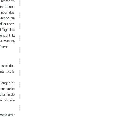
 rester en
constances
 pour des
ection de
illeur·ses
ligibilité
endant la
une mesure
ésent.
hes et des
nts actifs
Hongrie et
Leur durée
 la fin de
es ont été
ment droit