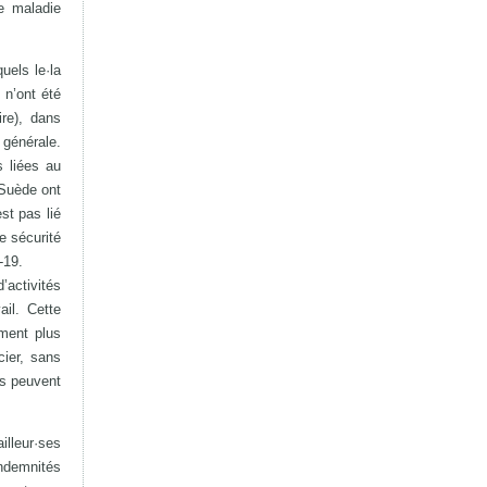
e maladie
uels le·la
 n’ont été
re), dans
générale.
 liées au
 Suède ont
st pas lié
e sécurité
-19.
’activités
il. Cette
ement plus
cier, sans
es peuvent
illeur·ses
indemnités