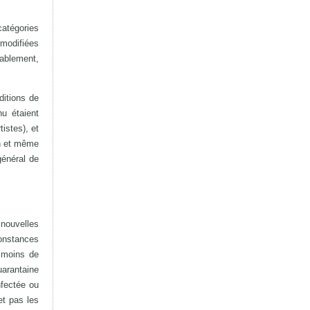
catégories
 modifiées
ablement,
ditions de
u étaient
istes), et
on et même
général de
nouvelles
constances
 moins de
uarantaine
nfectée ou
et pas les