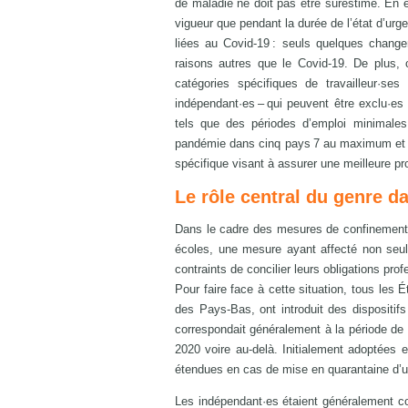
de maladie ne doit pas être surestimé. En e
vigueur que pendant la durée de l’état d’ur
liées au Covid-19 : seuls quelques chang
raisons autres que le Covid-19. De plus,
catégories spécifiques de travailleur·ses
indépendant·es – qui peuvent être exclu·es d
tels que des périodes d’emploi minimales
pandémie dans cinq pays 7 au maximum et u
spécifique visant à assurer une meilleure pr
Le rôle central du genre 
Dans le cadre des mesures de confinement,
écoles, une mesure ayant affecté non seule
contraints de concilier leurs obligations pro
Pour faire face à cette situation, tous les É
des Pays-Bas, ont introduit des dispositif
correspondait généralement à la période de 
2020 voire au-delà. Initialement adoptées 
étendues en cas de mise en quarantaine d’u
Les indépendant·es étaient généralement couv