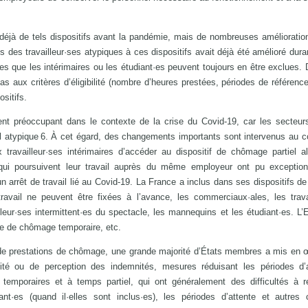
éjà de tels dispositifs avant la pandémie, mais de nombreuses amélioratio
ès des travailleur·ses atypiques à ces dispositifs avait déjà été amélioré duran
lles que les intérimaires ou les étudiant·es peuvent toujours en être exclues
as aux critères d’éligibilité (nombre d’heures prestées, périodes de référenc
sitifs.
ement préoccupant dans le contexte de la crise du Covid-19, car les secteur
l atypique 6. À cet égard, des changements importants sont intervenus au c
travailleur·ses intérimaires d’accéder au dispositif de chômage partiel a
s, qui poursuivent leur travail auprès du même employeur ont pu exceptio
 arrêt de travail lié au Covid-19. La France a inclus dans ses dispositifs 
travail ne peuvent être fixées à l’avance, les commerciaux·ales, les trava
leur·ses intermittent·es du spectacle, les mannequins et les étudiant·es. L
ime de chômage temporaire, etc.
 de prestations de chômage, une grande majorité d’États membres a mis en
ilité ou de perception des indemnités, mesures réduisant les périodes d’
s temporaires et à temps partiel, qui ont généralement des difficultés à r
dant·es (quand il·elles sont inclus·es), les périodes d’attente et autres 