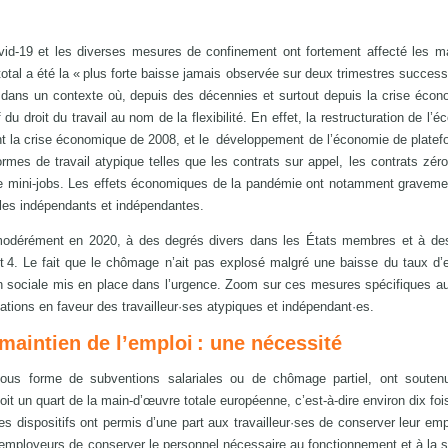
id-19 et les diverses mesures de confinement ont fortement affecté les m
total a été la « plus forte baisse jamais observée sur deux trimestres success
ent dans un contexte où, depuis des décennies et surtout depuis la crise éco
du droit du travail au nom de la flexibilité. En effet, la restructuration de l’
nt la crise économique de 2008, et le développement de l’économie de platef
mes de travail atypique telles que les contrats sur appel, les contrats zéro
 de mini-jobs. Les effets économiques de la pandémie ont notamment graveme
t les indépendants et indépendantes.
modérément en 2020, à des degrés divers dans les États membres et à de
t 4. Le fait que le chômage n’ait pas explosé malgré une baisse du taux d’
n sociale mis en place dans l’urgence. Zoom sur ces mesures spécifiques a
ations en faveur des travailleur·ses atypiques et indépendant·es.
 maintien de l’emploi : une nécessité
 sous forme de subventions salariales ou de chômage partiel, ont souten
oit un quart de la main-d’œuvre totale européenne, c’est-à-dire environ dix foi
s dispositifs ont permis d’une part aux travailleur·ses de conserver leur empl
ux employeurs de conserver le personnel nécessaire au fonctionnement et à la st