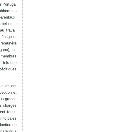
e Portugal
jobbers en
parentaux.
iel ou le
u travail
 ménage et
 rémunéré
arie), les
s membres
s tels que
pécifiques
elles ont
ception et
lus grande
es charges
ment tenus
rincipales
duction du
 parents à