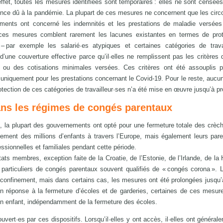
ffet, toutes les mesures identifiées sont temporaires : elles ne sont censées
gence dû à la pandémie. La plupart de ces mesures ne concernent que les cir
ements ont concerné les indemnités et les prestations de maladie versées
 ces mesures comblent rarement les lacunes existantes en termes de prot
 – par exemple les salarié·es atypiques et certaines catégories de trava
’une couverture effective parce qu’il·elles ne remplissent pas les critères d’é
 ou des cotisations minimales versées. Ces critères ont été assouplis p
niquement pour les prestations concernant le Covid-19. Pour le reste, auc
otection de ces catégories de travailleur·ses n’a été mise en œuvre jusqu’à pr
dans les régimes de congés parentaux
 la plupart des gouvernements ont opté pour une fermeture totale des crèc
ment des millions d’enfants à travers l’Europe, mais également leurs pare
fessionnelles et familiales pendant cette période.
tats membres, exception faite de la Croatie, de l’Estonie, de l’Irlande, de la 
s particuliers de congés parentaux souvent qualifiés de « congés corona ». 
confinement, mais dans certains cas, les mesures ont été prolongées jusqu’à
en réponse à la fermeture d’écoles et de garderies, certaines de ces mesur
n enfant, indépendamment de la fermeture des écoles.
ert·es par ces dispositifs. Lorsqu’il·elles y ont accès, il·elles ont générale