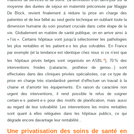
moyenne des durées de séjour en maternité préconisée par Maggie
De Block, revient finalement à réduire la prise en charge des
patientes et de leur bébé au seul geste technique en oubliant toute la
dimension humaine du soin pourtant cruciale dans cette étape de la
vie. Globalement en matière de santé publique, on en arrive ainsi à
« l’os ». Certains hôpitaux vont jusqu’à sélectionner les pathologies
les plus rentables et les patient·e·s les plus solvables. En France
par exemple (et la tendance est identique chez nous si ce n’est que
4
les hôpitaux privés belges sont organisés en ASBL
), 70 % des
interventions froides (cataracte, prothèse de genou...) sont
effectuées dans des cliniques privées spécialisées, car ce type de
prise en charge très standardisé permet d’effectuer un travail à la
chaine et d’amortir les équipements. En raison du caractère non
urgent des interventions, il rend possible le refus de soigner
certain·e·s patient·e·s pour des motifs de planification, mais aussi
au regard de leur solvabilité. Les interventions les moins rentables
sont quant à elles reléguées dans les hôpitaux publics, ce qui
dégrade encore davantage leur rentabilité...
Une privatisation des soins de santé en