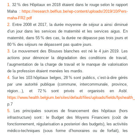
1
. 32 % des Hôpitaux en 2018 étaient dans le rouge selon le rapport
Maha :
https://research.belfius.be/wp-content/uploads/2019/10/Pers-
maha-FR2.pdf
2
. Entre 2008 et 2017, la durée moyenne de séjour a ainsi diminué
d’un jour dans les services de maternité et les services aigus. En
maternité, dans 55 % des cas, la durée ne dépasse pas trois jours et
80 % des séjours ne dépassent pas quatre jours.
3
. Le mouvement des Blouses blanches est né le 4 juin 2019. Les
actions pour dénoncer la dégradation des conditions de travail,
l’augmentation de la charge de travail et le manque de valorisation
de la profession étaient menées les mardis.
4
. Sur les 103 hôpitaux belges, 28 % sont publics, c’est-à-dire gérés
par une autorité publique (commune, intercommunale, province,
région…), et 72 % sont privés et organisés en Asbl.
https://www.health.belgium.be/sites/default/files/uploads/fields/fpshe
p.7
5
. Les principales sources de financement des hôpitaux (hors
infrastructure) sont : le Budget des Moyens Financiers (coût de
fonctionnement, régularisation a posteriori des budgets), les activités
médico-techniques (sous forme d’honoraires ou de forfait), les