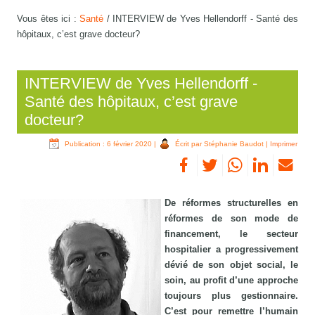
Vous êtes ici :
Santé
/
INTERVIEW de Yves Hellendorff - Santé des
hôpitaux, c’est grave docteur?
INTERVIEW de Yves Hellendorff -
Santé des hôpitaux, c’est grave
docteur?
Publication : 6 février 2020
|
Écrit par Stéphanie Baudot
|
Imprimer
De réformes structurelles en
réformes de son mode de
financement, le secteur
hospitalier a progressivement
dévié de son objet social, le
soin, au profit d’une approche
toujours plus gestionnaire.
C’est pour remettre l’humain