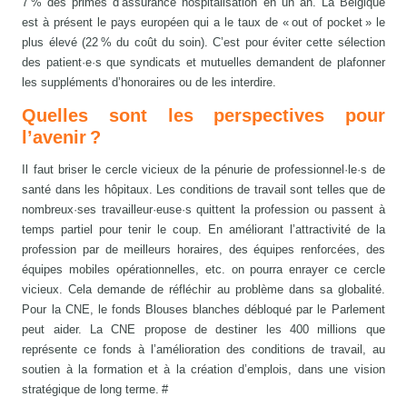
7 % des primes d’assurance hospitalisation en un an. La Belgique
est à présent le pays européen qui a le taux de « out of pocket » le
plus élevé (22 % du coût du soin). C’est pour éviter cette sélection
des patient·e·s que syndicats et mutuelles demandent de plafonner
les suppléments d’honoraires ou de les interdire.
Quelles sont les perspectives pour
l’avenir ?
Il faut briser le cercle vicieux de la pénurie de professionnel·le·s de
santé dans les hôpitaux. Les conditions de travail sont telles que de
nombreux·ses travailleur·euse·s quittent la profession ou passent à
temps partiel pour tenir le coup. En améliorant l’attractivité de la
profession par de meilleurs horaires, des équipes renforcées, des
équipes mobiles opérationnelles, etc. on pourra enrayer ce cercle
vicieux. Cela demande de réfléchir au problème dans sa globalité.
Pour la CNE, le fonds Blouses blanches débloqué par le Parlement
peut aider. La CNE propose de destiner les 400 millions que
représente ce fonds à l’amélioration des conditions de travail, au
soutien à la formation et à la création d’emplois, dans une vision
stratégique de long terme. #