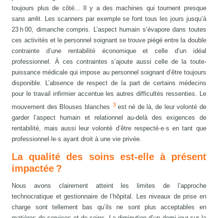
toujours plus de côté... Il y a des machines qui tournent presque
sans arrêt. Les scanners par exemple se font tous les jours jusqu’à
23 h 00, dimanche compris. L’aspect humain s’évapore dans toutes
ces activités et le personnel soignant se trouve piégé entre la double
contrainte d’une rentabilité économique et celle d’un idéal
professionnel. À ces contraintes s’ajoute aussi celle de la toute-
puissance médicale qui impose au personnel soignant d’être toujours
disponible. L’absence de respect de la part de certains médecins
pour le travail infirmier accentue les autres difficultés ressenties. Le
3
mouvement des Blouses blanches
est né de là, de leur volonté de
garder l’aspect humain et relationnel au-delà des exigences de
rentabilité, mais aussi leur volonté d’être respecté·e·s en tant que
professionnel·le·s ayant droit à une vie privée.
La qualité des soins est-elle à présent
impactée ?
Nous avons clairement atteint les limites de l’approche
technocratique et gestionnaire de l’hôpital. Les niveaux de prise en
charge sont tellement bas qu’ils ne sont plus acceptables en
matières de services et de soins. La diminution d’un demi-jour sur la