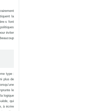
rairement
tiquent la
ère·s font
olitiques
our éviter
t beaucoup
ême type :
ni plus de
lorsqu’une
mprunte le
la logique
Suède, qui
, à écrire