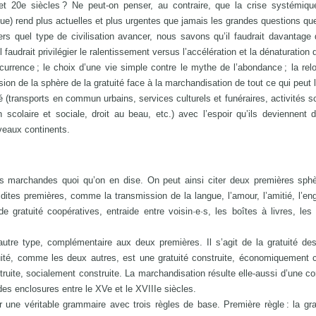
t 20e siècles ? Ne peut-on penser, au contraire, que la crise systémique
ique) rend plus actuelles et plus urgentes que jamais les grandes questions qu
 quel type de civilisation avancer, nous savons qu’il faudrait davantage 
l faudrait privilégier le ralentissement versus l’accélération et la dénaturation
ncurrence ; le choix d’une vie simple contre le mythe de l’abondance ; la relo
nsion de la sphère de la gratuité face à la marchandisation de tout ce qui peut l
ité (transports en commun urbains, services culturels et funéraires, activités s
on scolaire et sociale, droit au beau, etc.) avec l’espoir qu’ils deviennent
veaux continents.
és marchandes quoi qu’on en dise. On peut ainsi citer deux premières sph
s dites premières, comme la transmission de la langue, l’amour, l’amitié, l’e
gratuité coopératives, entraide entre voisin·e·s, les boîtes à livres, le
 autre type, complémentaire aux deux premières. Il s’agit de la gratuité de
ité, comme les deux autres, est une gratuité construite, économiquement c
truite, socialement construite. La marchandisation résulte elle-aussi d’une co
es enclosures entre le XVe et le XVIIIe siècles.
r une véritable grammaire avec trois règles de base. Première règle : la gra