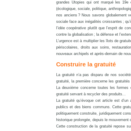
grandes Utopies qui ont marqué les 19e e
(écologique, sociale, politique, anthropolog
nos anciens ? Nous savons globalement vers
sociale face aux inégalités croissantes ; qu’i
l’idée coopérative plutôt que l’esprit de co
contre la globalisation ; la défense et l’exte
L’urgence est à multiplier les îlots de gratu
périscolaires, droits aux soins, restaurati
nouveaux archipels et après-demain de nou
Construire la gratuité
La gratuité n’a pas disparu de nos sociét
gratuité, la première concerne les gratuité
La deuxième concerne toutes les formes de 
gratuité servant à recycler des produits...
La gratuité qu’évoque cet article est d’un
publics et des biens communs. Cette gratu
politiquement construite, juridiquement cons
historique prolongée, depuis le mouvement d
Cette construction de la gratuité repose su