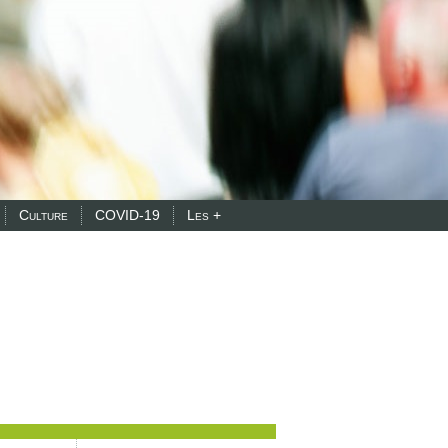
Culture
COVID-19
Les +