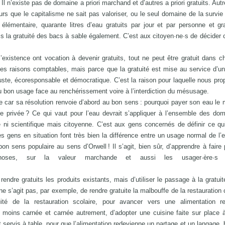
l n’existe pas de domaine a priori marchand et d’autres a priori gratuits. Autr
urs que le capitalisme ne sait pas valoriser, ou le seul domaine de la survie
 élémentaire, quarante litres d’eau gratuits par jour et par personne et gr
s la gratuité des bacs à sable également. C’est aux citoyen·ne·s de décider c
’existence ont vocation à devenir gratuits, tout ne peut être gratuit dans 
s raisons comptables, mais parce que la gratuité est mise au service d’un
s juste, écoresponsable et démocratique. C’est la raison pour laquelle nous pr
 bon usage face au renchérissement voire à l’interdiction du mésusage.
 car sa résolution renvoie d’abord au bon sens : pourquoi payer son eau le
e privée ? Ce qui vaut pour l’eau devrait s’appliquer à l’ensemble des do
 ni scientifique mais citoyenne. C’est aux gens concernés de définir ce qui
Les gens en situation font très bien la différence entre un usage normal de l’
on sens populaire au sens d’Orwell ! Il s’agit, bien sûr, d’apprendre à faire 
s choses, sur la valeur marchande et aussi les usager·ère·s
 rendre gratuits les produits existants, mais d’utiliser le passage à la gratuit
e s’agit pas, par exemple, de rendre gratuite la malbouffe de la restauration c
té de la restauration scolaire, pour avancer vers une alimentation rel
moins carnée et carnée autrement, d’adopter une cuisine faite sur place à
 servis à table, pour que l’alimentation redevienne un partage et un langage, b