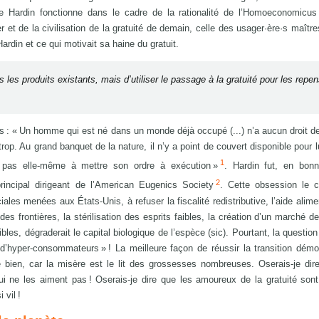
e Hardin fonctionne dans le cadre de la rationalité de l’Homoeconomicus 
et de la civilisation de la gratuité de demain, celle des usager·ère·s maître
ardin et ce qui motivait sa haine du gratuit.
ts les produits existants, mais d’utiliser le passage à la gratuité pour les repe
hus : « Un homme qui est né dans un monde déjà occupé (...) n’a aucun droit d
 trop. Au grand banquet de la nature, il n’y a point de couvert disponible pour lui
1
ra pas elle-même à mettre son ordre à exécution »
. Hardin fut, en bonn
2
incipal dirigeant de l’American Eugenics Society
. Cette obsession le c
es menées aux États-Unis, à refuser la fiscalité redistributive, l’aide alime
es frontières, la stérilisation des esprits faibles, la création d’un marché de
ibles, dégraderait le capital biologique de l’espèce (sic). Pourtant, la questio
 d’hyper-consommateurs » ! La meilleure façon de réussir la transition dém
e bien, car la misère est le lit des grossesses nombreuses. Oserais-je dire
i ne les aiment pas ! Oserais-je dire que les amoureux de la gratuité sont 
 vil !