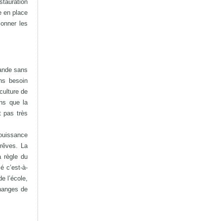
stauration
e en place
ionner les
hande sans
ons besoin
culture de
ons que la
t pas très
jouissance
 rêves. La
a règle du
 c’est-à-
e l’école,
changes de