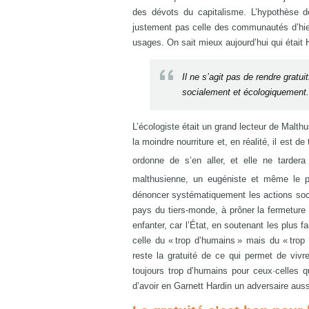
des dévots du capitalisme. L’hypothèse d
justement pas celle des communautés d’hier 
usages. On sait mieux aujourd’hui qui était H
Il ne s’agit pas de rendre gratui
socialement et écologiquement.
L’écologiste était un grand lecteur de Malt
la moindre nourriture et, en réalité, il est de
ordonne de s’en aller, et elle ne tarde
malthusienne, un eugéniste et même le pr
dénoncer systématiquement les actions social
pays du tiers-monde, à prôner la fermeture d
enfanter, car l’État, en soutenant les plus fa
celle du « trop d’humains » mais du « trop
reste la gratuité de ce qui permet de vivr
toujours trop d’humains pour ceux·celles qu
d’avoir en Garnett Hardin un adversaire aussi