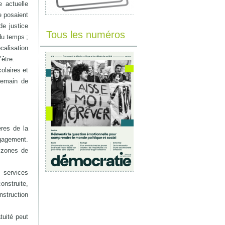
 actuelle
e posaient
de justice
Tous les numéros
 du temps ;
calisation
’être.
colaires et
 demain de
ères de la
ngagement.
s zones de
s services
onstruite,
nstruction
tuité peut