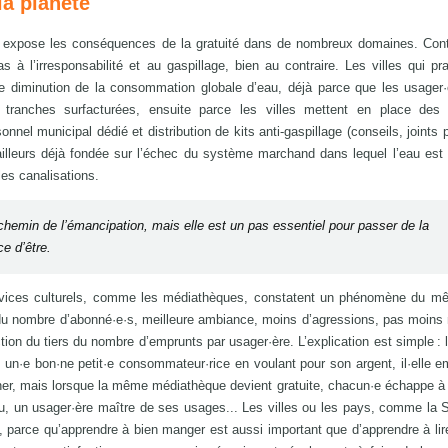
la planète
expose les conséquences de la gratuité dans de nombreux domaines. Cont
 à l’irresponsabilité et au gaspillage, bien au contraire. Les villes qui pra
ne diminution de la consommation globale d’eau, déjà parce que les usager·
tranches surfacturées, ensuite parce les villes mettent en place des p
 municipal dédié et distribution de kits anti-gaspillage (conseils, joints p
 d’ailleurs déjà fondée sur l’échec du système marchand dans lequel l’eau es
les canalisations.
 chemin de l’émancipation, mais elle est un pas essentiel pour passer de la
ce d’être.
 services culturels, comme les médiathèques, constatent un phénomène du m
u nombre d’abonné·e·s, meilleure ambiance, moins d’agressions, pas moins 
tion du tiers du nombre d’emprunts par usager·ère. L’explication est simple : 
un·e bon·ne petit·e consommateur·rice en voulant pour son argent, il·elle e
ner, mais lorsque la même médiathèque devient gratuite, chacun·e échappe à 
u, un usager·ère maître de ses usages... Les villes ou les pays, comme la 
s, parce qu’apprendre à bien manger est aussi important que d’apprendre à lire