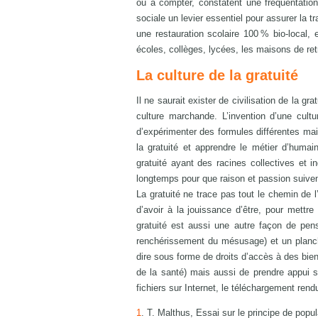
ou à compter, constatent une fréquentation
sociale un levier essentiel pour assurer la 
une restauration scolaire 100 % bio-local,
écoles, collèges, lycées, les maisons de retr
La culture de la gratuité
Il ne saurait exister de civilisation de la g
culture marchande. L’invention d’une cult
d’expérimenter des formules différentes mai
la gratuité et apprendre le métier d’humai
gratuité ayant des racines collectives et i
longtemps pour que raison et passion suiven
La gratuité ne trace pas tout le chemin de 
d’avoir à la jouissance d’être, pour mettr
gratuité est aussi une autre façon de pens
renchérissement du mésusage) et un planch
dire sous forme de droits d’accès à des biens
de la santé) mais aussi de prendre appui s
fichiers sur Internet, le téléchargement rendu
1
. T. Malthus, Essai sur le principe de popu