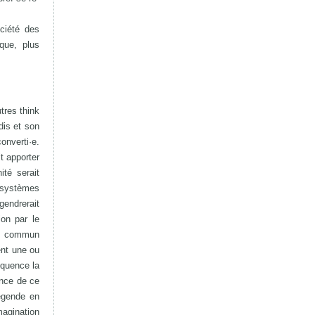
ciété des
que, plus
tres think
dis et son
onverti·e.
t apporter
té serait
s systèmes
gendrerait
ion par le
ge commun
ent une ou
équence la
ance de ce
légende en
magination