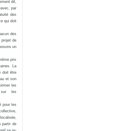
ement dit,
 avec, par
atuité des
e qui doit
chacun des
 projet de
oposons un
 même prix
maines. La
 doit être
eau et son
primer les
 sur les
é pour les
ollective,
ocalisée,
 partir de
ref se re-