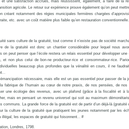
 et une satisfaction accrues, mais réussissent, également, à faire de la re
transition agricole. Le retour sur expérience prouve également qu’on peut mettr
 en créant notamment des régies municipales fermières chargées d’approvis
aite, etc. avec un coût matière plus faible qu’en restauration conventionnelle.
ratuité sans culture de la gratuité, tout comme il n’existe pas de société marc
ure de la gratuité est donc un chantier considérable pour lequel nous av
s on peut penser que l’école restera un relais essentiel pour développer une 
n, et non plus celui de bon·ne producteur·rice et consommateur·rice. Pari
ndividuelles beaucoup plus profondes que la vénalité en cours, il ne faudrai
t...
l’émancipation nécessaire, mais elle est un pas essentiel pour passer de la 
e la fabrique de l’humain au cœur de notre praxis, de nos pensées, de nos
er une écologie des revenus, avec un plafond (grâce à la fiscalité et à l
er, mais en pensant un revenu universel qui soit au maximum démonétarisé
 communs. La grande force de la gratuité est de partir d’un déjà-là (gratuité d
ur la culture de la gratuité que pratiquent les jeunes notamment par les é
 illégal, les espaces de gratuité qui foisonnent... #
lation, Londres, 1798.