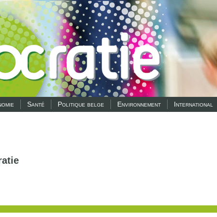
omie
Santé
Politique belge
Environnement
International
atie