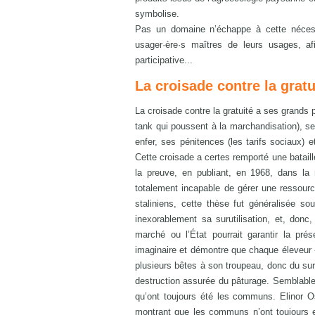
symbolise.
Pas un domaine n’échappe à cette nécessi
usager·ère·s maîtres de leurs usages, afi
participative...
La croisade contre la gratu
La croisade contre la gratuité a ses grands 
tank qui poussent à la marchandisation), se
enfer, ses pénitences (les tarifs sociaux) 
Cette croisade a certes remporté une bataill
la preuve, en publiant, en 1968, dans la
totalement incapable de gérer une ressour
staliniens, cette thèse fut généralisée so
inexorablement sa surutilisation, et, donc,
marché ou l’État pourrait garantir la pr
imaginaire et démontre que chaque éleveur «
plusieurs bêtes à son troupeau, donc du su
destruction assurée du pâturage. Semblable
qu’ont toujours été les communs. Elinor O
montrant que les communs n’ont toujours ex