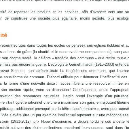
té de repenser les produits et les services, afin d’avancer vers une so
n de construire une société plus égalitaire, moins sexiste, plus écologi
ité
prêtres (recrutés dans toutes les écoles de pensée), ses églises (lobbies et au
s actions de grâce (la charité et le conservatisme compassionnel), son para
et son dogme sacré, la célèbre « tragédie des communs » que récite tout·e c
e mais pas encore la guerre. L’écologiste Garnett Hardin (1915-2003) entendai
 revue Science, son célèbre texte La tragédie des communs, que l’humani
ce sous forme de commun. D’abord utilisée pour dénoncer l’inefficacité de
us la forme d’une nouvelle doxa : l’accès libre à une ressource limitée en
 son érosion rapide, voire sa disparition ! Conséquence : seule l’appropriat
éservation des ressources naturelles. Hardin prend l’exemple d’un pâtura
 en tant qu’être rationnel cherche à maximiser son gain, en rajoutant librem
rpâturage additionnel provoqué par la bête supplémentaire », avec pour cons
 idée s’avère être un pur exercice intellectuel reposant sur une méconnaiss
strom (1933-2012), prix Nobel d’économie, a depuis tordu le cou à cette 
isté qu’avec des règles collectives encadrant leurs usages, sauf dans l’i