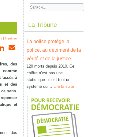
La Tribune
ès
|
Imprimer
La police protège la
police, au détriment de la
vérité et de la justice
ires, des
120 morts depuis 2010. Ce
ée comme
chiffre n’est pas une
 d’accès à
statistique : c’est tout un
es et des
système qui…
Lire la suite
 ce sens.
à repenser
atique et
ement des