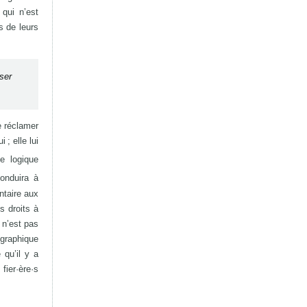
qui n’est
s de leurs
nser
e réclamer
 ; elle lui
e logique
onduira à
ntaire aux
s droits à
n n’est pas
ographique
 qu’il y a
fier·ère·s