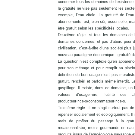
concerner tous les domaines de l’existence. I
la gratuité ne vise pas seulement les secte
exemple, l’eau vitale. La gratuité de l’eau
abonnements, est, bien sûr, essentielle, mai
être gratuit selon les spécificités locales.
Deuxième règle : si tous les domaines de l
domaines concernés, et pas d’abord pour de
civilisation, c’est-à-dire d’une société plu
nouveau paradigme économique : gratuité du
La question n’est complexe qu’en apparence
pour son ménage et pour remplir sa piscin
définition du bon usage n’est pas moraliste
gratuit, renchéri et parfois même interdit. 
gaspillage. Il existe, dans ce domaine, un b
valeurs d’usager·ère, l’utilité de
producteur·rice·s/consommateur·rice·s.
Troisième règle : il ne s’agit surtout pas de
repenser socialement et écologiquement. Il n
mais de profiter du passage à la gratui
resaisonnalisée, moins gourmande en eau, 
produits issus de l’agroécologie paysanne et