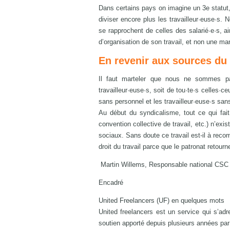
Dans certains pays on imagine un 3e statut, 
diviser encore plus les travailleur·euse·s. 
se rapprochent de celles des salarié·e·s, ai
d’organisation de son travail, et non une ma
En revenir aux sources du
Il faut marteler que nous ne sommes pas 
travailleur·euse·s, soit de tou·te·s celles·c
sans personnel et les travailleur·euse·s sans
Au début du syndicalisme, tout ce qui fait a
convention collective de travail, etc.) n’exi
sociaux. Sans doute ce travail est-il à rec
droit du travail parce que le patronat retourn
Martin Willems, Responsable national CSC 
Encadré
United Freelancers (UF) en quelques mots
United freelancers est un service qui s’ad
soutien apporté depuis plusieurs années par 