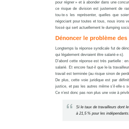
pour régner » et à abonder dans une concurr
ce risque de division est justement de rass
tou·te·s les représenter, quelles que soie
négociant pour toutes et tous, nous irons v
fossé qui sert actuellement le dumping socia
Dénoncer le problème des 
Longtemps la réponse syndicale fut de déno
qui légalement devraient être salarié·e·s).
D’abord cette réponse est très partielle : en 
salarié. Et encore faut-il que le·la travaille
travail est terminée (au risque sinon de perdr
De plus, cette voie juridique est par défin
justice, et pas les autres même s’il·elle·s
Ce n’est donc pas non plus une voie à privilé
Si le taux de travailleurs dont 
à 21,5 % pour les indépendants