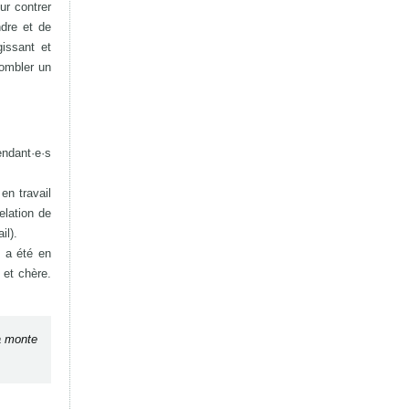
ur contrer
ndre et de
gissant et
combler un
endant·e·s
 en travail
relation de
il).
i a été en
 et chère.
la monte