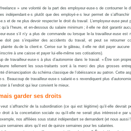
« freelance » une volonté de la part des employeur·euse·s de contourner le dr
c des indépendant·e·s plutôt que des employé·e·s leur permet de s’affranchir
use.s et de ne plus devoir respecter le droit du travail. L’employeur·euse peut 
t qu’à l’heure, et en-dessous du salaire minimum ; il·elle ne doit garantir au
vailleur·euse s’il n’y a plus de commande ou lorsque le·la travailleur·euse est
ne doit pas s’inquiéter des accidents du travail, et peut se retourner co
ainte du·de la client·e. Cerise sur le gâteau, il·elle ne doit payer aucune 
 s’inscrire à une caisse et payer lui·elle-même ses cotisations).
p de travailleur·euse·s à plus d’autonomie dans le travail. « Être son propre
eurre tellement les sous-traitants sont à la merci des plus grosses entre
olonté d’émancipation du schéma classique de l’obéissance au patron. Cette asp
e·s. Beaucoup de travailleur·euse·s salarié·e·s revendiquent plus d’autonomie
ter à l’endroit qui leur convient le mieux.
 mais garder ses droits
eut s’affranchir de la subordination (ce qui est légitime) qu’il·elle devrait p
le droit à la concertation sociale ou qu’il·elle ne serait plus intéressé·e par
 d’exemple, nos affiliées sous statut indépendant se demandent (et nous aussi !
ze semaines alors qu’il est de quinze semaines pour les salariées.