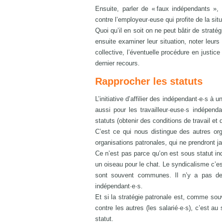
Ensuite, parler de « faux indépendants »,
contre l’employeur·euse qui profite de la situ
Quoi qu’il en soit on ne peut bâtir de stratég
ensuite examiner leur situation, noter leurs 
collective, l’éventuelle procédure en justice
dernier recours.
Rapprocher les statuts
L’initiative d’affilier des indépendant·e·s à u
aussi pour les travailleur·euse·s indépenda
statuts (obtenir des conditions de travail e
C’est ce qui nous distingue des autres or
organisations patronales, qui ne prendront ja
Ce n’est pas parce qu’on est sous statut ind
un oiseau pour le chat. Le syndicalisme c’es
sont souvent communes. Il n’y a pas de r
indépendant·e·s.
Et si la stratégie patronale est, comme souv
contre les autres (les salarié·e·s), c’est a
statut.