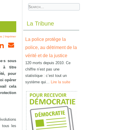
La Tribune
ms
|
Imprimer
La police protège la
police, au détriment de la
vérité et de la justice
se·s sous
120 morts depuis 2010. Ce
 à titre
chiffre n’est pas une
té, pour
statistique : c’est tout un
oi opérer
système qui…
Lire la suite
ail cela
rotection
volutions
s tous les