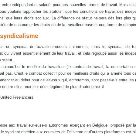
entre indépendant et salarié, pour ces nouvelles formes de travail. Mais cela
Nous voulons rapprocher les statuts : que les conditions de travail des indép
nsi que leurs droits sociaux. La différence de statut ne sera dès lors plus q
nière de contourner les droits du·de la travailleur·euse et une forme de dumpin
 syndicalisme
un syndicat de travailleur·euse·s salarié·e·s, mais le syndicat de tou
eux qui vivent essentiellement de leur travail, et cela regroupe aussi les indép
 statut.
ujourd’hui le modèle du travailleur (le contrat de travail, la concertation s
stait pas. C’est le combat collectif pour de meilleurs droits qui a amené tous c
ommencer au début pour celles·ceux qui, entretemps, sont passé·e·s entre les 
e contre elles· eux leur désir légitime de plus d’autonomie. #
United Freelancers
resse aux travailleur·euse·s autonomes exerçant en Belgique, proposé par 
le syndicat chrétien aux coursiers de Deliveroo et d’autres plateformes est b