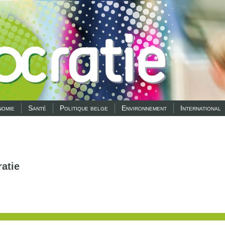
omie
Santé
Politique belge
Environnement
International
atie