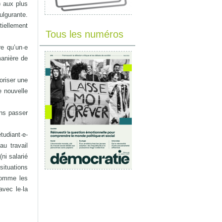
) aux plus
ulgurante.
tiellement
Tous les numéros
re qu’un·e
manière de
oriser une
e nouvelle
ans passer
udiant·e-
au travail
ni salarié
situations
(comme les
avec le·la