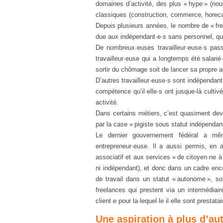
domaines d’activité, des plus « hype » (nou
classiques (construction, commerce, horeca,
Depuis plusieurs années, le nombre de « fr
due aux indépendant·e·s sans personnel, qu
De nombreux·euses travailleur·euse·s passen
travailleur·euse qui a longtemps été salari
sortir du chômage soit de lancer sa propre ac
D’autres travailleur·euse·s sont indépendant
compétence qu’il·elle·s ont jusque-là culti
activité.
Dans certains métiers, c’est quasiment dev
par la case « pigiste sous statut indépendan
Le dernier gouvernement fédéral a même
entrepreneur·euse. Il a aussi permis, en a
associatif et aux services « de citoyen·ne à 
ni indépendant), et donc dans un cadre encor
de travail dans un statut « autonome », so
freelances qui prestent via un intermédiai
client·e pour la·lequel·le il·elle sont prestat
Une aspiration à plus d’a