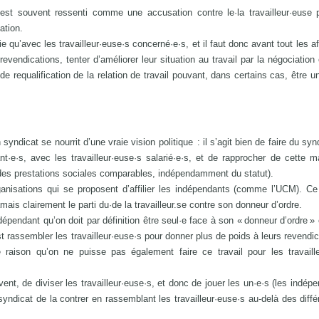
 est souvent ressenti comme une accusation contre le·la travailleur·euse 
ation.
ie qu’avec les travailleur·euse·s concerné·e·s, et il faut donc avant tout les aff
revendications, tenter d’améliorer leur situation au travail par la négociation 
 de requalification de la relation de travail pouvant, dans certains cas, être u
n syndicat se nourrit d’une vraie vision politique : il s’agit bien de faire du sy
nt·e·s, avec les travailleur·euse·s salarié·e·s, et de rapprocher de cette m
t des prestations sociales comparables, indépendamment du statut).
ganisations qui se proposent d’affilier les indépendants (comme l’UCM). C
mais clairement le parti du·de la travailleur.se contre son donneur d’ordre.
épendant qu’on doit par définition être seul·e face à son « donneur d’ordre » 
t rassembler les travailleur·euse·s pour donner plus de poids à leurs revendic
aison qu’on ne puisse pas également faire ce travail pour les travaille
ent, de diviser les travailleur·euse·s, et donc de jouer les un·e·s (les indépe
u syndicat de la contrer en rassemblant les travailleur·euse·s au-delà des diff