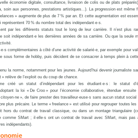
velle économie digitale, consultance, livraison de colis ou de plats préparés
 soin aux personnes, prestations artistiques...). La progression est même f
eelances » augmente de plus de 7 % par an. Et cette augmentation est essen
i représentent 70 % du nombre total des indépendant·e·s.
t par les différents statuts tout le long de leur carrière. Il n’est plus ra
é·e soit indépendant·e les dernières années de sa carrière. Ou que la seule 
tivité.
·e·s complémentaires à côté d’une activité de salarié·e, par exemple pour val
vée sous forme de hobby, puis décident de se consacrer à temps plein à cett
enu la norme, notamment pour les jeunes. Aujourd’hui devenir journaliste s
t » relève de l’exploit ou du coup de chance.
 créé un statut d’indépendant pour les étudiant·e·s : le statut d’ét
doptant la loi « De Croo » pour l’économie collaborative, étendue ensuite 
citoyen·ne », de faire prester des travailleur·euse·s sans aucun statut social (
e plus précaire. Le terme « freelance » est utilisé pour regrouper toutes les 
it hors du contrat de travail classique, ou dans un montage triangulaire 
re comme SMart ; il·elle·s ont un contrat de travail avec SMart, mais pas 
aires indépendants).
utonomie