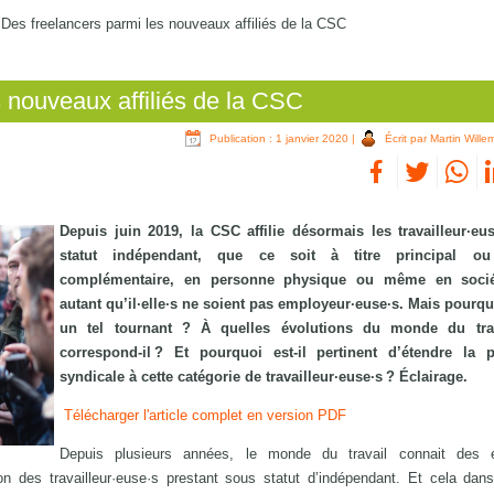
/
Des freelancers parmi les nouveaux affiliés de la CSC
s nouveaux affiliés de la CSC
Publication : 1 janvier 2020
|
Écrit par Martin Wille
Depuis juin 2019, la CSC affilie désormais les travailleur·eu
statut indépendant, que ce soit à titre principal ou
complémentaire, en personne physique ou même en socié
autant qu’il·elle·s ne soient pas employeur·euse·s. Mais pourqu
un tel tournant ? À quelles évolutions du monde du trav
correspond-il ? Et pourquoi est-il pertinent d’étendre la p
syndicale à cette catégorie de travailleur·euse·s ? Éclairage.
Télécharger l'article complet en version PDF
Depuis plusieurs années, le monde du travail connait des é
on des travailleur·euse·s prestant sous statut d’indépendant. Et cela dan