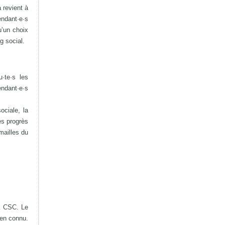
 revient à
endant·e·s
u’un choix
g social.
·te·s les
endant·e·s
ociale, la
es progrès
mailles du
la CSC. Le
ien connu.