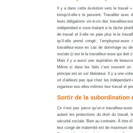
Il y a dans cette évolution vers le travail 
lorsqu’il·elle·s le peuvent. Travailler ave
leurs obligations vis-à-vis des travailleur.e
indépendant·e sous-traitant à la tâche plutô
de travail et il·elle ne paie plus le·la tra
qu’il·elle prend congé ; l’employeur·euse 
travailleur·euse en cas de dommage ou de pl
sociale (c’est le·la travailleur·euse qui doit
Mais il y a aussi une aspiration de beaucou
Même si dans les faits c’est souvent un l
principe est en soi libérateur. Il y a une v
vit d’ailleurs pas que chez les indépendant·
organiser eux·elles-mêmes leur travail et pres
Sortir de la subordination
Ce n’est pas parce qu’un·e travailleur·euse v
autant les protections du droit du travail, 
sécurité sociale. Bien au contraire. À titre
leur congé de maternité est de maximum dou