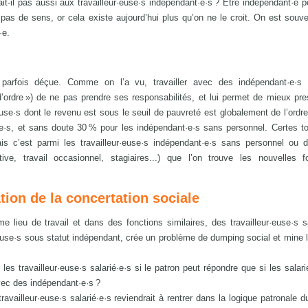
it-il pas aussi aux travailleur·euse·s indépendant·e·s ? Être indépendant·e 
as de sens, or cela existe aujourd’hui plus qu’on ne le croit. On est souve
·e.
 parfois déçue. Comme on l’a vu, travailler avec des indépendant·e·s
’ordre ») de ne pas prendre ses responsabilités, et lui permet de mieux pre
r·euse·s dont le revenu est sous le seuil de pauvreté est globalement de l’ordr
·s, et sans doute 30 % pour les indépendant·e·s sans personnel. Certes to
s c’est parmi les travailleur·euse·s indépendant·e·s sans personnel ou d
ive, travail occasionnel, stagiaires...) que l’on trouve les nouvelles 
tion de la concertation sociale
 lieu de travail et dans des fonctions similaires, des travailleur·euse·s sa
ur·euse·s sous statut indépendant, crée un problème de dumping social et mine l
s travailleur·euse·s salarié·e·s si le patron peut répondre que si les salari
 avec des indépendant·e·s ?
availleur·euse·s salarié·e·s reviendrait à rentrer dans la logique patronale du