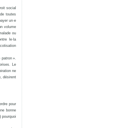
oit social
 de toutes
payer un·e
cun volume
 malade ou
ntre le·la
cotisation
 patron ».
prises. Le
iration ne
, désirent
erdre pour
 une bonne
) pourquoi