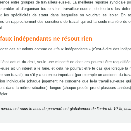
ence entre groupes de travailleur·euse·s. La meilleure réponse syndicale po
embler et d’organiser tou·te·s les travailleur·euse·s, de tou·te·s les défe
nt les spécificités de statut dans lesquelles on voudrait les isoler. En a
ers un rapprochement des conditions de travail qui est la seule manière de 
l.
faux indépendants ne résout rien
ncer ces situations comme de « faux indépendants » (c’est-à-dire des indép
l’état actuel du droit, seule une minorité de dossiers pourrait être requalifiée
ur·euse ait un intérêt à le faire, et cela ne pourrait être le cas que lorsque la 
e son travail), ou s’il y a un enjeu important (par exemple un accident du trava
ition individuelle (chaque jugement ne concerne que le·la travailleur·euse qu
 sont dans la même situation), longue (chaque procès prend plusieurs années)
gier.
le revenu est sous le seuil de pauvreté est globalement de l’ordre de 10 %, ce
.