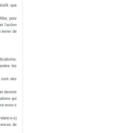
plutôt que
ilier, pour
et l’action
n levier de
ndicalisme,
anière les
e sont des
et devenir
ations qui
ur·euse·s
ndant·e·s)
érences de