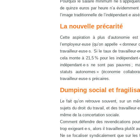
Pourquoi le salaire minimum ne s’appliquera
de quinze euros par heure n’a évidemment p
l’image traditionnelle de l’indépendant·e aisé
La nouvelle précarité
Cette aspiration à plus d’autonomie est
l’employeur·euse (qu’on appelle « donneur d
travailleur·euse·s. Si le taux de travailleu
cela monte à 21,5 % pour les indépendant·e
indépendant·e·s ne sont pas pauvres ; mai
statuts autonomes » (économie collaborat
travailleur·euse·s précaires.
Dumping social et fragilisa
Le fait qu’on retrouve souvent, sur un même
sujets du droit du travail, et des travaille
même de la concertation sociale.
Comment défendre des revendications pour le
trop exigeant·e·s, alors il travaillera plutôt
Ne se focaliser syndicalement que sur les tr