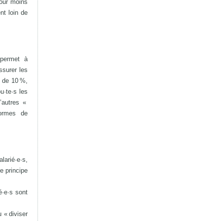
pour moins
nt loin de
 permet à
ssurer les
e de 10 %,
u·te·s les
’autres «
formes de
larié·e·s,
e principe
é·e·s sont
 « diviser