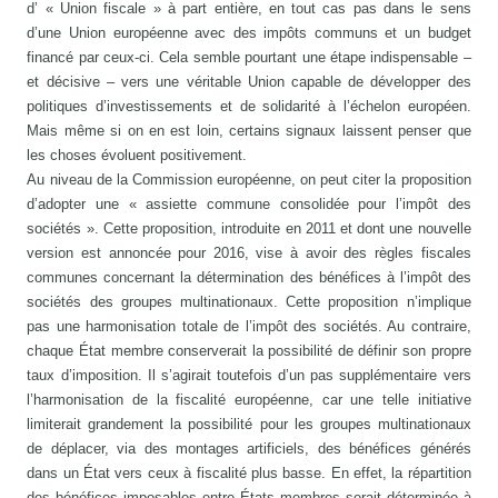
d’ « Union fiscale » à part entière, en tout cas pas dans le sens
d’une Union européenne avec des impôts communs et un budget
financé par ceux-ci. Cela semble pourtant une étape indispensable –
et décisive – vers une véritable Union capable de développer des
politiques d’investissements et de solidarité à l’échelon européen.
Mais même si on en est loin, certains signaux laissent penser que
les choses évoluent positivement.
Au niveau de la Commission européenne, on peut citer la proposition
d’adopter une « assiette commune consolidée pour l’impôt des
sociétés ». Cette proposition, introduite en 2011 et dont une nouvelle
version est annoncée pour 2016, vise à avoir des règles fiscales
communes concernant la détermination des bénéfices à l’impôt des
sociétés des groupes multinationaux. Cette proposition n’implique
pas une harmonisation totale de l’impôt des sociétés. Au contraire,
chaque État membre conserverait la possibilité de définir son propre
taux d’imposition. Il s’agirait toutefois d’un pas supplémentaire vers
l’harmonisation de la fiscalité européenne, car une telle initiative
limiterait grandement la possibilité pour les groupes multinationaux
de déplacer, via des montages artificiels, des bénéfices générés
dans un État vers ceux à fiscalité plus basse. En effet, la répartition
des bénéfices imposables entre États membres serait déterminée à