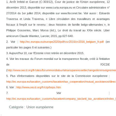
1. Arrêt Imfeld et Garcet (C-303/12), Cour de justice de l’Union européenne, 12
décembre 2013, disponible sur www.curia.europa.eu et Circulaire administrative n°
27/2014 du 1er juillet 2014, disponible sur www.fisconet. be. Voir aussi : Edoardo
Traversa et Linda Traversa, « Libre circulation des travailleurs et avantages
fiscaux à l’impôt sur le revenu : deux histoires de famille belgo-allemandes », in
Philippe Gosseries, Marc Morsa (éd.), Le droit du travail au XXIe siècle. Liber
amicorum Claude Wantiez, Larcier, 2015, pp.627-640.
2. Voir :
http://ec.europa.eu/europe2020/pdf/csr2016/cr2016_belgium_fr.pdf
(en
particulier les pages 6 et suivantes.)
3. Aujourd’hui 10, car l’Estonie s’est retirée en décembre 2015.
4. Voir les travaux du Forum mondial sur la transparence fiscale, créé à l’initiative
de l’OCDE
(
http://www.oecd.org/fr/sites/forummondialsurlatransparenceetlechangederenseignemen
5. Plus d’informations disponibles sur le site de la Commission européenne :
http://ec.europa.eu/taxation_customs/taxation/tax_cooperation/mutual_assistance/direct
6. Voir :
http://www.oecd.org/fr/ctp/beps.htm
7. Voir :
http://ec.europa.eu/taxation_customs/taxation/company_tax/anti_tax_avoidance/index_
Catégorie :
Union européenne