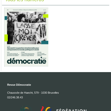
Revue Démocratie
Chaussée de Haecht, 579 - 1030 Bruxelles
02/246.38.43