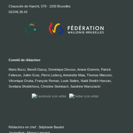
Chaussée de Haecht, 579 - 1030 Bruxelles
02/246.38.43
Comité de rédaction
Mario Bucci, Benoît Dassy, Dominique Decoux, Ariane Estenne, Patrick
Feltesse, Julien Gras, Pierre Ledecq, Antoinette Maia, Thomas Miessen,
Véronique Oruba, François Reman, Louis Stalins, Nabil Sheikh Hassan,
Svetlana Sholokhova, Christine Steinbach, Sandrine Warsztacki
Rédactrice en chef : Stéphanie Baudot
Journaliste : Manon Legrand