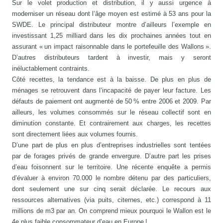
Sur le volet production et distribution, il y aussi urgence à
moderniser un réseau dont l’âge moyen est estimé à 53 ans pour la
SWDE. Le principal distributeur montre d’ailleurs l’exemple en
investissant 1,25 milliard dans les dix prochaines années tout en
assurant « un impact raisonnable dans le portefeuille des Wallons ».
D’autres distributeurs tardent à investir, mais y seront
inéluctablement contraints.
Côté recettes, la tendance est à la baisse. De plus en plus de
ménages se retrouvent dans l’incapacité de payer leur facture. Les
défauts de paiement ont augmenté de 50 % entre 2006 et 2009. Par
ailleurs, les volumes consommés sur le réseau collectif sont en
diminution constante. Et contrairement aux charges, les recettes
sont directement liées aux volumes fournis.
D’une part de plus en plus d’entreprises industrielles sont tentées
par de forages privés de grande envergure. D’autre part les prises
d’eau foisonnent sur le territoire. Une récente enquête a permis
d’évaluer à environ 70.000 le nombre détenu par des particuliers,
dont seulement une sur cinq serait déclarée. Le recours aux
ressources alternatives (via puits, citernes, etc.) correspond à 11
millions de m3 par an. On comprend mieux pourquoi le Wallon est le
4e plus faible consommateur d’eau en Europe !