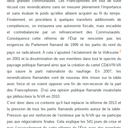
deux grandes communautés. Les Francophones ont tout de suite
récusé ces revendications sans en mesurer pleinement l’importance
et sans évaluer le poids qu’elles allaient acquérir au fil du temps.
Finalement, on procédera à quelques transferts additionnels de
compétences, on instaurera une autonomie fiscale, mais encadrée
et contrebalancée par un refinancement des Communautés.
Conséquence : cette réforme de l’État ne rencontre pas les
exigences du Parlement flamand de 1999 et les partis du nord du
2
pays se radicalisent. A cela s’ajoutent l’éclatement de la Volksunie
en 2001 et la dissémination de ses membres dans tout le spectre du
paysage politique flamand ainsi que la création du cartel CD&V/N-VA
qui sauve le parti nationaliste du naufrage. En 2007, les
revendications flamandes vont de nouveau être mises sur la table
avec force et se voient opposer une fin de non-recevoir de la part
des Francophones. D’où une opinion publique flamande insatisfaite
qui plébiscitera la N-VA en 2010.
C’est donc dans ce contexte qu’il faut replacer la réforme de 2013 et
la pression de tous les partis flamands présents autour de la table.
Pression qui est renforcée de l’extérieur par la N-VA qui ne participe
pas aux négociations finales. Cela explique les 541 jours de crise et
puis l’accouchement de cette réforme de l’État avec des transferts