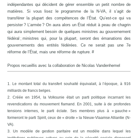
indépendantes qui décident de gérer ensemble un petit nombre de
matières. Si vous lisez le programme de la N-VA, il s’agit de
transférer la plupart des compétences de l’État. Qu’est-ce qui va
persister ? L’armée ? On aura alors un État réduit à peau de chagrin
qui aura simplement besoin de quelques ministres au gouvernement
fédéral ; ministres qui, pour la plupart, seront des émanations des
gouvernements des entités fédérées. Ce ne serait pas une 7e
réforme de l’État, mais une réforme de rupture. #
Propos recueillis avec la collaboration de Nicolas Vandenhemel
1. Le montant total du transfert souhaité équivalait, à l’époque, à 916
milliards de francs belges.
2. Créée en 1954, la Volksunie était un parti politique incarnant les
revendications du mouvement flamand. En 2001, suite à de profondes
tensions internes, le parti éclate. Ses membres plus à « gauche »
formeront le parti Spirit, ceux de « droite » la Nieuw-Vlaamse Alliantie (N-
VA).
3. Un modèle de gestion paritaire est un modèle dans lequel les