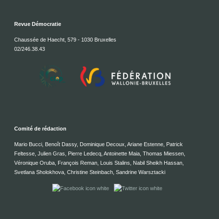
Revue Démocratie
Chaussée de Haecht, 579 - 1030 Bruxelles
02/246.38.43
Comité de rédaction
Mario Bucci, Benoît Dassy, Dominique Decoux, Ariane Estenne, Patrick
Feltesse, Julien Gras, Pierre Ledecq, Antoinette Maia, Thomas Miessen,
Véronique Oruba, François Reman, Louis Stalins, Nabil Sheikh Hassan,
Svetlana Sholokhova, Christine Steinbach, Sandrine Warsztacki