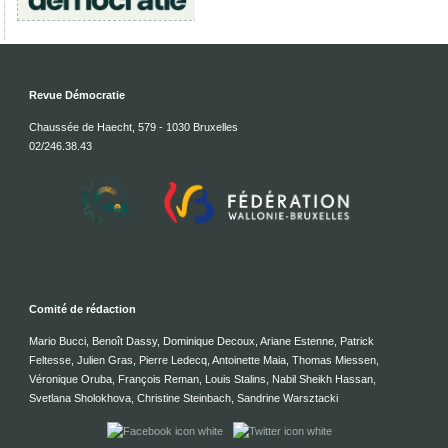
Revue Démocratie
Chaussée de Haecht, 579 - 1030 Bruxelles
02/246.38.43
Comité de rédaction
Mario Bucci, Benoît Dassy, Dominique Decoux, Ariane Estenne, Patrick
Feltesse, Julien Gras, Pierre Ledecq, Antoinette Maia, Thomas Miessen,
Véronique Oruba, François Reman, Louis Stalins, Nabil Sheikh Hassan,
Svetlana Sholokhova, Christine Steinbach, Sandrine Warsztacki