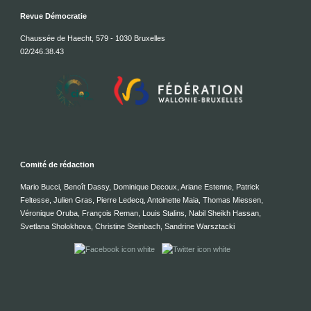
Revue Démocratie
Chaussée de Haecht, 579 - 1030 Bruxelles
02/246.38.43
Comité de rédaction
Mario Bucci, Benoît Dassy, Dominique Decoux, Ariane Estenne, Patrick
Feltesse, Julien Gras, Pierre Ledecq, Antoinette Maia, Thomas Miessen,
Véronique Oruba, François Reman, Louis Stalins, Nabil Sheikh Hassan,
Svetlana Sholokhova, Christine Steinbach, Sandrine Warsztacki