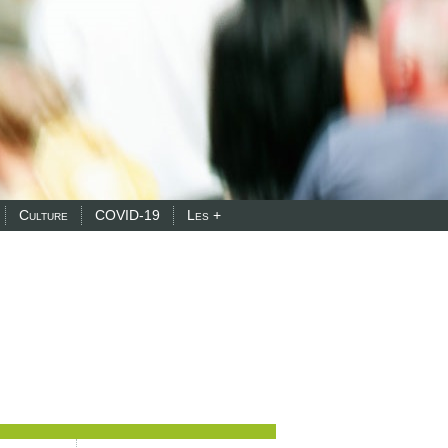
Culture
COVID-19
Les +