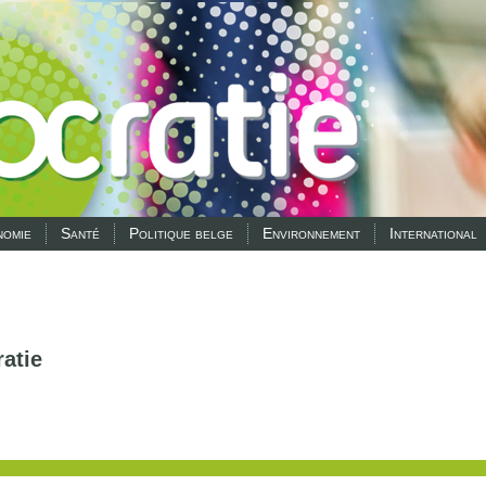
omie
Santé
Politique belge
Environnement
International
atie