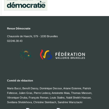
Revue Démocratie
Chaussée de Haecht, 579 - 1030 Bruxelles
02/246.38.43
Comité de rédaction
Mario Bucci, Benoît Dassy, Dominique Decoux, Ariane Estenne, Patrick
Feltesse, Julien Gras, Pierre Ledecq, Antoinette Maia, Thomas Miessen,
Véronique Oruba, François Reman, Louis Stalins, Nabil Sheikh Hassan,
Svetlana Sholokhova, Christine Steinbach, Sandrine Warsztacki