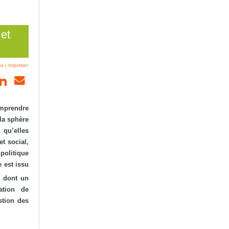
 et
ps
|
Imprimer
omprendre
 la sphère
 qu’elles
t social,
politique
e est issu
, dont un
ation de
stion des