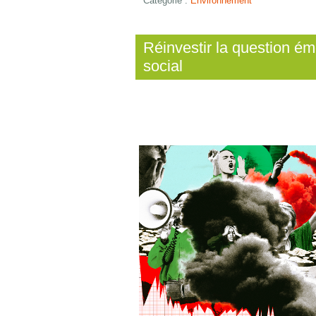
Catégorie :
Environnement
Réinvestir la question ém
social