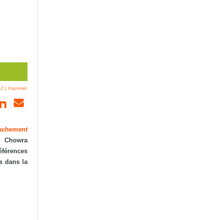
AZ
|
Imprimer
tachement
, Chowra
éférences
s dans la