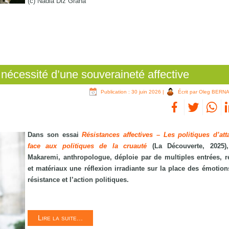
(c) Nadia Diz Grana
nécessité d’une souveraineté affective
Publication : 30 juin 2026
|
Écrit par Oleg BERN
Dans son essai
Résistances affectives – Les politiques d’at
face aux politiques de la cruauté
(La Découverte, 2025)
Makaremi, anthropologue, déploie par de multiples entrées, r
et matériaux une réflexion irradiante sur la place des émotion
résistance et l’action politiques.
Lire la suite...