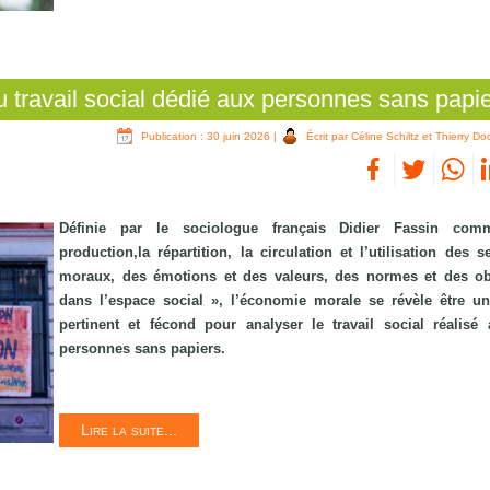
 travail social dédié aux personnes sans papi
Publication : 30 juin 2026
|
Écrit par Céline Schiltz et Thierry Do
Définie par le sociologue français Didier Fassin co
production,la répartition, la circulation et l’utilisation des 
moraux, des émotions et des valeurs, des normes et des ob
dans l’espace social », l’économie morale se révèle être u
pertinent et fécond pour analyser le travail social réalisé
personnes sans papiers.
Lire la suite...