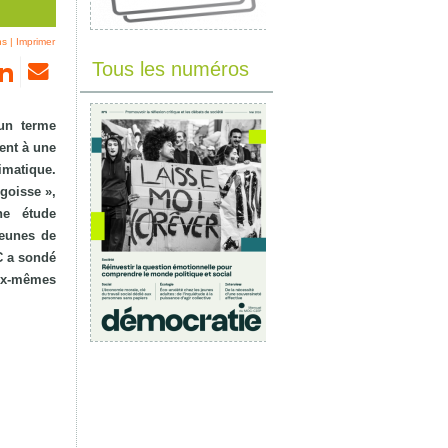
ns
|
Imprimer
Tous les numéros
un terme
ent à une
imatique.
ngoisse »,
ne étude
jeunes de
C a sondé
ux‑mêmes