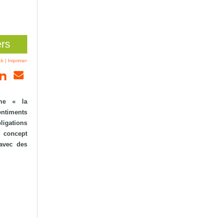
ers
ck
|
Imprimer
mme « la
sentiments
ligations
n concept
 avec des