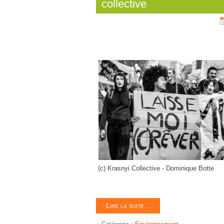
collective
(c) Krasnyi Collective - Dominique Botte
Lire la suite...