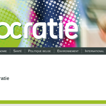
omie
Santé
Politique belge
Environnement
International
atie