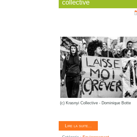
collective
(c) Krasnyi Collective - Dominique Botte
Lire la suite...