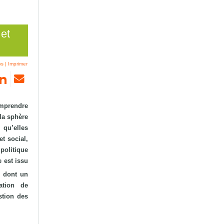
 et
ps
|
Imprimer
omprendre
 la sphère
 qu’elles
t social,
politique
e est issu
, dont un
ation de
stion des