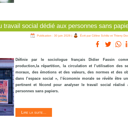
 travail social dédié aux personnes sans papi
Publication : 30 juin 2026
|
Écrit par Céline Schiltz et Thierry Do
Définie par le sociologue français Didier Fassin co
production,la répartition, la circulation et l’utilisation des 
moraux, des émotions et des valeurs, des normes et des ob
dans l’espace social », l’économie morale se révèle être u
pertinent et fécond pour analyser le travail social réalisé
personnes sans papiers.
Lire la suite...