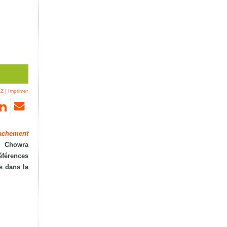
AZ
|
Imprimer
tachement
, Chowra
éférences
s dans la