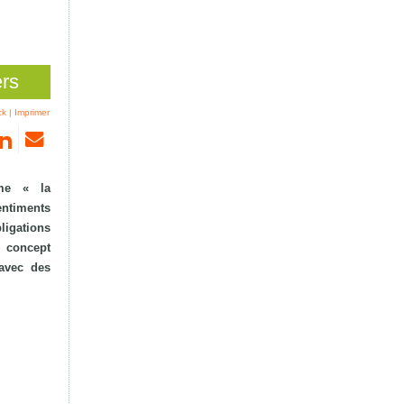
ers
ck
|
Imprimer
mme « la
sentiments
ligations
n concept
 avec des