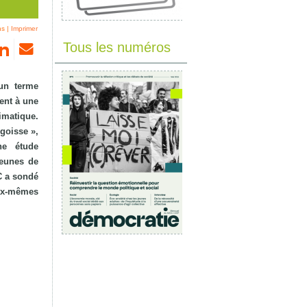
ns
|
Imprimer
Tous les numéros
un terme
ent à une
imatique.
ngoisse »,
ne étude
jeunes de
C a sondé
ux‑mêmes