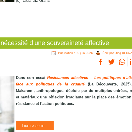
(c) Nadia Diz Grana
nécessité d’une souveraineté affective
Publication : 30 juin 2026
|
Écrit par Oleg BERN
Dans son essai
Résistances affectives – Les politiques d’at
face aux politiques de la cruauté
(La Découverte, 2025)
Makaremi, anthropologue, déploie par de multiples entrées, r
et matériaux une réflexion irradiante sur la place des émotion
résistance et l’action politiques.
Lire la suite...