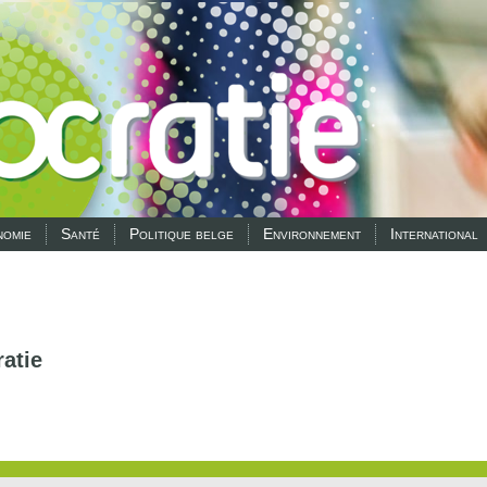
omie
Santé
Politique belge
Environnement
International
atie