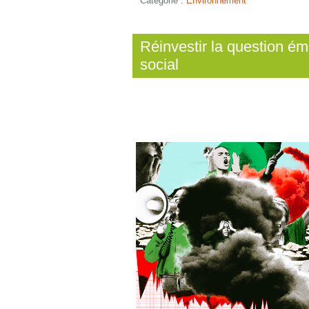
Catégorie :
Environnement
Réinvestir la question ém
social