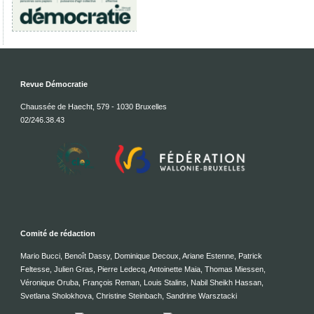
Revue Démocratie
Chaussée de Haecht, 579 - 1030 Bruxelles
02/246.38.43
Comité de rédaction
Mario Bucci, Benoît Dassy, Dominique Decoux, Ariane Estenne, Patrick
Feltesse, Julien Gras, Pierre Ledecq, Antoinette Maia, Thomas Miessen,
Véronique Oruba, François Reman, Louis Stalins, Nabil Sheikh Hassan,
Svetlana Sholokhova, Christine Steinbach, Sandrine Warsztacki