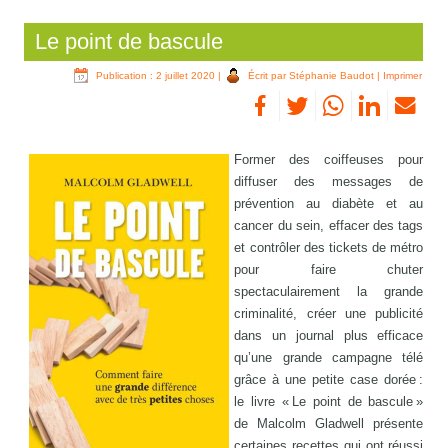
Le point de bascule
Publication : 2 juillet 2020
|
Écrit par Stéphanie Baudot
|
Imprimer
Former des coiffeuses pour
diffuser des messages de
prévention au diabète et au
cancer du sein, effacer des tags
et contrôler des tickets de métro
pour faire chuter
spectaculairement la grande
criminalité, créer une publicité
dans un journal plus efficace
qu’une grande campagne télé
grâce à une petite case dorée :
le livre « Le point de bascule »
de Malcolm Gladwell présente
certaines recettes qui ont réussi