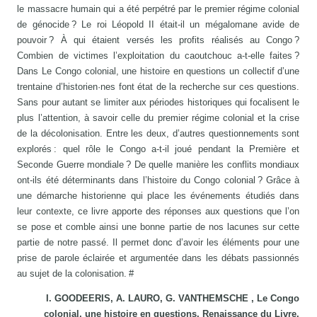
le massacre humain qui a été perpétré par le premier régime colonial
de génocide ? Le roi Léopold II était-il un mégalomane avide de
pouvoir ? À qui étaient versés les profits réalisés au Congo ?
Combien de victimes l’exploitation du caoutchouc a-t-elle faites ?
Dans Le Congo colonial, une histoire en questions un collectif d’une
trentaine d’historien·nes font état de la recherche sur ces questions.
Sans pour autant se limiter aux périodes historiques qui focalisent le
plus l’attention, à savoir celle du premier régime colonial et la crise
de la décolonisation. Entre les deux, d’autres questionnements sont
explorés : quel rôle le Congo a-t-il joué pendant la Première et
Seconde Guerre mondiale ? De quelle manière les conflits mondiaux
ont-ils été déterminants dans l’histoire du Congo colonial ? Grâce à
une démarche historienne qui place les événements étudiés dans
leur contexte, ce livre apporte des réponses aux questions que l’on
se pose et comble ainsi une bonne partie de nos lacunes sur cette
partie de notre passé. Il permet donc d’avoir les éléments pour une
prise de parole éclairée et argumentée dans les débats passionnés
au sujet de la colonisation. #
I. GOODEERIS, A. LAURO, G. VANTHEMSCHE , Le Congo
colonial, une histoire en questions, Renaissance du Livre,