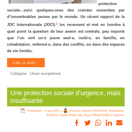
protection
sociale...voici quelques-unes des craintes ressenties par
d’innombrables jeunes par le monde. Un récent rapport de la
1
JOC Internationale (JOCI)
les recensent et met en lumière à
quel point la question de leur avenir est centrale, peu importe
que l’on soit un·e jeune seul·e, isolé·e, en famille, en
cohabitation, enfermé·e, dans des conflits, ou dans des espaces
de vie limités.
Lire la suite...
Catégorie :
Union européenne
Une protection sociale d’urgence, mais
insuffisante
Publication : 6 mai 2021
|
Écrit par Slavina SPASOVA, Sebastiano
SABATO, Dalila GHAILANI, Boris FRONTEDDU
|
Imprimer