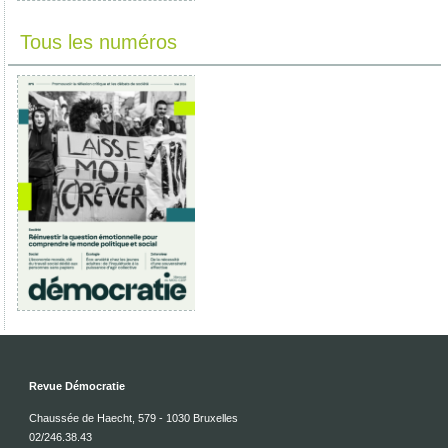
Tous les numéros
Revue Démocratie
Chaussée de Haecht, 579 - 1030 Bruxelles
02/246.38.43