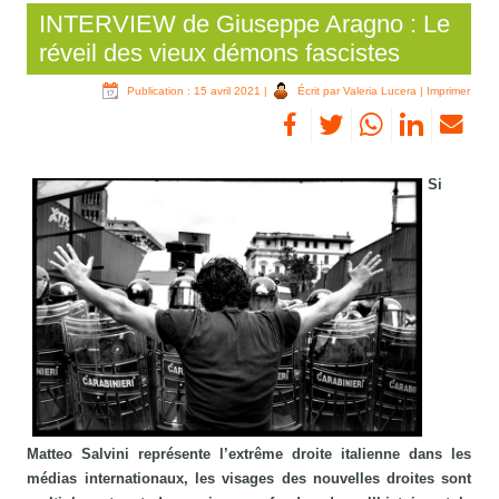
INTERVIEW de Giuseppe Aragno : Le
réveil des vieux démons fascistes
Publication : 15 avril 2021
|
Écrit par Valeria Lucera
|
Imprimer
Si
Matteo Salvini représente l’extrême droite italienne dans les
médias internationaux, les visages des nouvelles droites sont