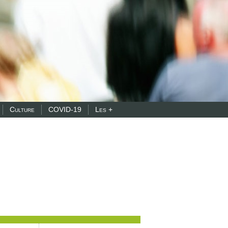
Culture
COVID-19
Les +