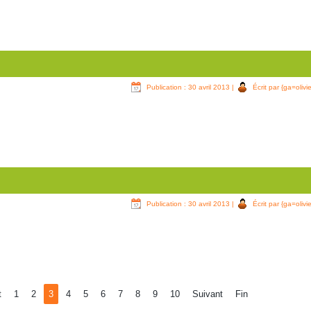
Publication : 30 avril 2013
|
Écrit par {ga=olivie
Publication : 30 avril 2013
|
Écrit par {ga=olivie
t
1
2
3
4
5
6
7
8
9
10
Suivant
Fin