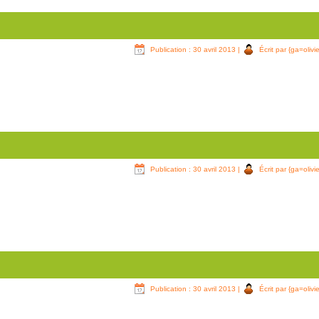
Publication : 30 avril 2013
|
Écrit par {ga=olivie
Publication : 30 avril 2013
|
Écrit par {ga=olivie
Publication : 30 avril 2013
|
Écrit par {ga=olivie