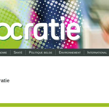
omie
Santé
Politique belge
Environnement
International
atie