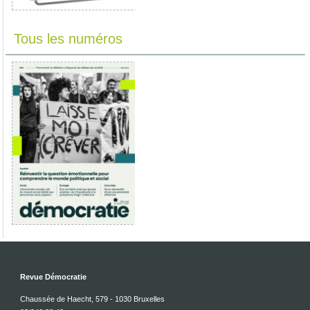
Tous les numéros
Revue Démocratie
Chaussée de Haecht, 579 - 1030 Bruxelles