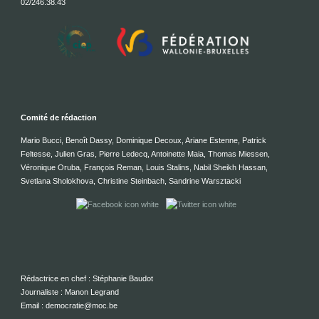
02/246.38.43
Comité de rédaction
Mario Bucci, Benoît Dassy, Dominique Decoux, Ariane Estenne, Patrick
Feltesse, Julien Gras, Pierre Ledecq, Antoinette Maia, Thomas Miessen,
Véronique Oruba, François Reman, Louis Stalins, Nabil Sheikh Hassan,
Svetlana Sholokhova, Christine Steinbach, Sandrine Warsztacki
Rédactrice en chef : Stéphanie Baudot
Journaliste : Manon Legrand
Email : democratie@moc.be