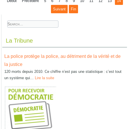
Début
Précédent
5
6
7
8
9
10
11
12
13
14
Suivant
Fin
La Tribune
La police protège la police, au détriment de la vérité et de
la justice
120 morts depuis 2010. Ce chiffre n’est pas une statistique : c’est tout
un système qui…
Lire la suite