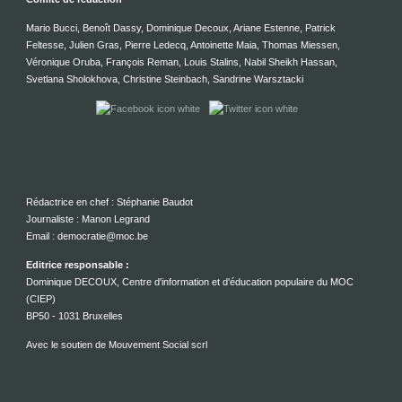
Mario Bucci, Benoît Dassy, Dominique Decoux, Ariane Estenne, Patrick
Feltesse, Julien Gras, Pierre Ledecq, Antoinette Maia, Thomas Miessen,
Véronique Oruba, François Reman, Louis Stalins, Nabil Sheikh Hassan,
Svetlana Sholokhova, Christine Steinbach, Sandrine Warsztacki
Rédactrice en chef : Stéphanie Baudot
Journaliste : Manon Legrand
Email : democratie@moc.be
Editrice responsable :
Dominique DECOUX, Centre d'information et d'éducation populaire du MOC
(CIEP)
BP50 - 1031 Bruxelles
Avec le soutien de Mouvement Social scrl