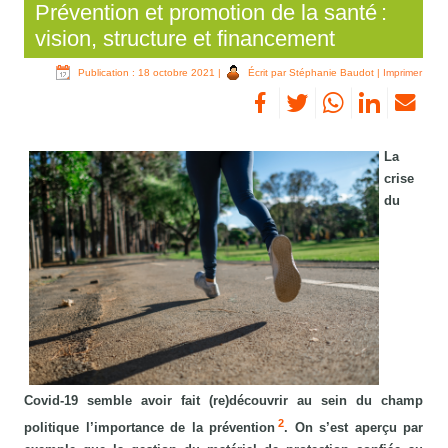
Prévention et promotion de la santé :
vision, structure et financement
Publication : 18 octobre 2021
|
Écrit par Stéphanie Baudot
|
Imprimer
La
crise
du
Covid-19 semble avoir fait (re)découvrir au sein du champ
2
politique l’importance de la prévention
. On s’est aperçu par