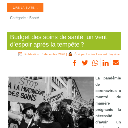
Lire la suite...
Catégorie :
Santé
Budget des soins de santé, un vent
d’espoir après la tempête ?
Publication : 3 décembre 2020
|
Écrit par Louise Lambert
|
Imprimer
La pandémie
de
coronavirus a
montré de
manière
prégnante la
nécessité
d’avoir un