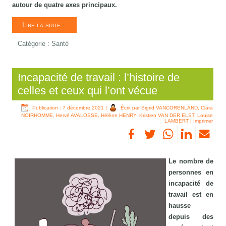
autour de quatre axes principaux.
Lire la suite...
Catégorie :
Santé
Incapacité de travail : l’histoire de
celles et ceux qui l’ont vécue
Publication : 7 décembre 2021
|
Écrit par Sigrid VANCORENLAND, Clara
NOIRHOMME, Hervé AVALOSSE, Hélène HENRY, Kristien VAN DER ELST, Louise
LAMBERT
|
Imprimer
Le nombre de
personnes en
incapacité de
travail est en
hausse
depuis des