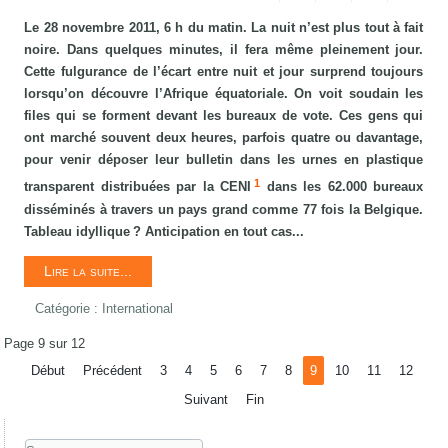
Le 28 novembre 2011, 6 h du matin. La nuit n’est plus tout à fait
noire. Dans quelques minutes, il fera même pleinement jour.
Cette fulgurance de l’écart entre nuit et jour surprend toujours
lorsqu’on découvre l’Afrique équatoriale. On voit soudain les
files qui se forment devant les bureaux de vote. Ces gens qui
ont marché souvent deux heures, parfois quatre ou davantage,
pour venir déposer leur bulletin dans les urnes en plastique
1
transparent distribuées par la CENI
dans les 62.000 bureaux
disséminés à travers un pays grand comme 77 fois la Belgique.
Tableau idyllique ? Anticipation en tout cas...
Lire la suite...
Catégorie :
International
Page 9 sur 12
Début
Précédent
3
4
5
6
7
8
9
10
11
12
Suivant
Fin