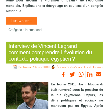
route pour devenir le « premier dirigeant » de l’économie
mondiale. Explications et décryptage en coulisse d’un congrès
historique.
Lire la suite...
Catégorie :
International
Interview de Vincent Legrand :
comment comprendre l’évolution du
contexte politique égyptien ?
Publication : 1 février 2013
|
Écrit par Nicolas Vandenhemel
|
Imprimer
En février 2011, Hosni Moubarak
était renversé sous la pression de
la rue égyptienne. Depuis, les
défis politiques et sociaux ne
manquent pas en Égypte. Après