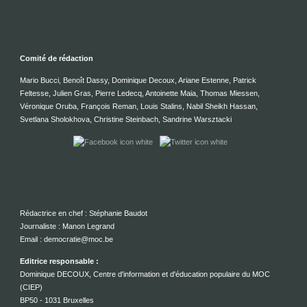
Comité de rédaction
Mario Bucci, Benoît Dassy, Dominique Decoux, Ariane Estenne, Patrick
Feltesse, Julien Gras, Pierre Ledecq, Antoinette Maia, Thomas Miessen,
Véronique Oruba, François Reman, Louis Stalins, Nabil Sheikh Hassan,
Svetlana Sholokhova, Christine Steinbach, Sandrine Warsztacki
Rédactrice en chef : Stéphanie Baudot
Journaliste : Manon Legrand
Email : democratie@moc.be
Editrice responsable :
Dominique DECOUX, Centre d'information et d'éducation populaire du MOC
(CIEP)
BP50 - 1031 Bruxelles