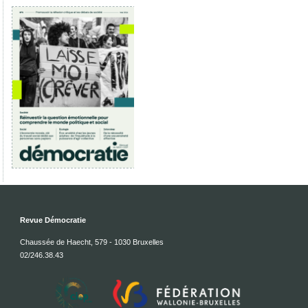
Revue Démocratie
Chaussée de Haecht, 579 - 1030 Bruxelles
02/246.38.43