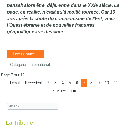
pensait alors être, déjà, entré dans le XXIe siècle. La
page, en réalité, n’était qu’à moitié tournée. Car 10
ans après la chute du communisme de l’Est, voici
l’Ouest ébranlé et de nouvelles fractures
géopolitiques se dessiner.
Lire la suite...
Catégorie :
International
Page 7 sur 12
Début
Précédent
2
3
4
5
6
7
8
9
10
11
Suivant
Fin
La Tribune