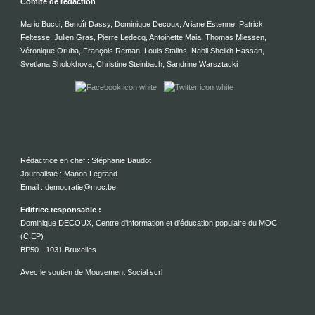
Comité de rédaction
Mario Bucci, Benoît Dassy, Dominique Decoux, Ariane Estenne, Patrick
Feltesse, Julien Gras, Pierre Ledecq, Antoinette Maia, Thomas Miessen,
Véronique Oruba, François Reman, Louis Stalins, Nabil Sheikh Hassan,
Svetlana Sholokhova, Christine Steinbach, Sandrine Warsztacki
Rédactrice en chef : Stéphanie Baudot
Journaliste : Manon Legrand
Email : democratie@moc.be
Editrice responsable :
Dominique DECOUX, Centre d'information et d'éducation populaire du MOC
(CIEP)
BP50 - 1031 Bruxelles
Avec le soutien de Mouvement Social scrl