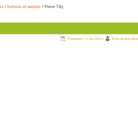
rs
/
Autrices et auteurs
/
Pierre Tilly
Publication : 2 mai 2013
|
Écrit par {ga=olivie