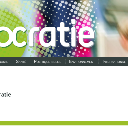
omie
Santé
Politique belge
Environnement
International
atie