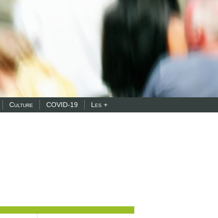
Culture
COVID-19
Les +