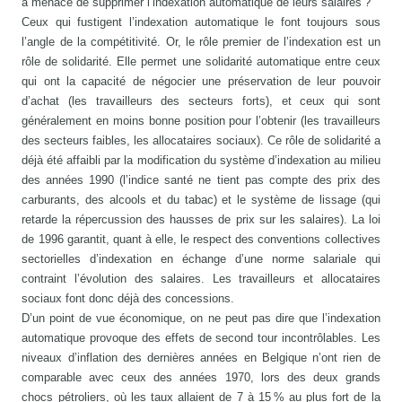
a menacé de supprimer l’indexation automatique de leurs salaires ?
Ceux qui fustigent l’indexation automatique le font toujours sous
l’angle de la compétitivité. Or, le rôle premier de l’indexation est un
rôle de solidarité. Elle permet une solidarité automatique entre ceux
qui ont la capacité de négocier une préservation de leur pouvoir
d’achat (les travailleurs des secteurs forts), et ceux qui sont
généralement en moins bonne position pour l’obtenir (les travailleurs
des secteurs faibles, les allocataires sociaux). Ce rôle de solidarité a
déjà été affaibli par la modification du système d’indexation au milieu
des années 1990 (l’indice santé ne tient pas compte des prix des
carburants, des alcools et du tabac) et le système de lissage (qui
retarde la répercussion des hausses de prix sur les salaires). La loi
de 1996 garantit, quant à elle, le respect des conventions collectives
sectorielles d’indexation en échange d’une norme salariale qui
contraint l’évolution des salaires. Les travailleurs et allocataires
sociaux font donc déjà des concessions.
D’un point de vue économique, on ne peut pas dire que l’indexation
automatique provoque des effets de second tour incontrôlables. Les
niveaux d’inflation des dernières années en Belgique n’ont rien de
comparable avec ceux des années 1970, lors des deux grands
chocs pétroliers, où les taux allaient de 7 à 15 % au plus fort de la