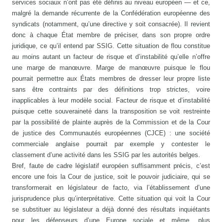
services sociaux n’ont pas été définis au niveau européen — et ce,
malgré la demande récurrente de la Confédération européenne des
syndicats (notamment, qu’une directive y soit consacrée). Il revient
donc à chaque État membre de préciser, dans son propre ordre
juridique, ce qu’il entend par SSIG. Cette situation de flou constitue
au moins autant un facteur de risque et d’instabilité qu’elle n’offre
une marge de manœuvre. Marge de manœuvre puisque le flou
pourrait permettre aux États membres de dresser leur propre liste
sans être contraints par des définitions trop strictes, voire
inapplicables à leur modèle social. Facteur de risque et d’instabilité
puisque cette souveraineté dans la transposition se voit restreinte
par la possibilité de plainte auprès de la Commission et de la Cour
de justice des Communautés européennes (CJCE) : une société
commerciale anglaise pourrait par exemple y contester le
classement d’une activité dans les SSIG par les autorités belges.
Bref, faute de cadre législatif européen suffisamment précis, c’est
encore une fois la Cour de justice, soit le pouvoir judiciaire, qui se
transformerait en législateur de facto, via l’établissement d’une
jurisprudence plus qu’interprétative. Cette situation qui voit la Cour
se substituer au législateur a déjà donné des résultats inquiétants
pour les défenseurs d’une Europe sociale et même, plus