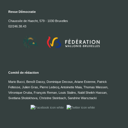
Revue Démocratie
Chaussée de Haecht, 579 - 1030 Bruxelles
02/246.38.43
Comité de rédaction
Mario Bucci, Benoît Dassy, Dominique Decoux, Ariane Estenne, Patrick
Feltesse, Julien Gras, Pierre Ledecq, Antoinette Maia, Thomas Miessen,
Véronique Oruba, François Reman, Louis Stalins, Nabil Sheikh Hassan,
Svetlana Sholokhova, Christine Steinbach, Sandrine Warsztacki