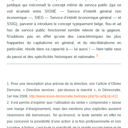
juridique qui méconnaît le concept même de service public (qui se
voit écartelé entre SIGNE — Service d’intérêt général non
économique —, SIEG — Service d’intérêt économique général — et
SSIG), parvenir à introduire le concept typiquement belge, flou et ad
hoc de service public fonctionnel semble relever de la gageure.
N’oublions pas en effet qu’une des caractéristiques les plus
frappantes du capitalisme en général, et du néo-libéralisme en
particulier, réside dans sa capacité à — lui aussi ! — faire table rase
3
du passé et des spécificités historiques et nationales
.
1. Pour une description plus précise de la directive, voir l’article d’Olivier
Derruine, « Directive services : par-dessus le marché », in Démocratie,
1er mai 2006,
http://www.revue-democratie.be/index.php?p=art&;id=411
2. Il est permis d’espérer que l’utilisation du verbe « comprendre » laisse
une marge d’élargissement, mais des mentions plus explicites auraient
néanmoins été bienvenues. Tel qu’énoncé, le texte semble en effet ne
pas concevoir la possibilité d’une action à la fois professionnelle et non
lucrative. A fortiori, c’est toute la spécificité de la réalité sociale belge et de