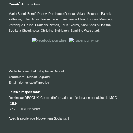
Comité de rédaction
Mario Bucci, Benoît Dassy, Dominique Decoux, Ariane Estenne, Patrick
Feltesse, Julien Gras, Pierre Ledecq, Antoinette Maia, Thomas Miessen,
Véronique Oruba, François Reman, Louis Stalins, Nabil Sheikh Hassan,
Svetlana Sholokhova, Christine Steinbach, Sandrine Warsztacki
Rédactrice en chef : Stéphanie Baudot
Journaliste : Manon Legrand
Email : democratie@moc.be
Editrice responsable :
Dominique DECOUX, Centre d'information et d'éducation populaire du MOC
(CIEP)
BP50 - 1031 Bruxelles
Avec le soutien de Mouvement Social scrl