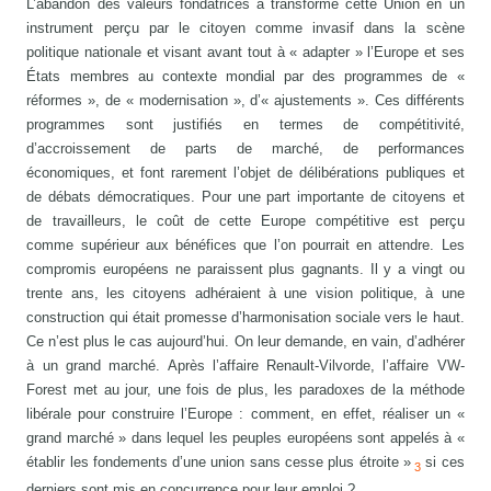
L’abandon des valeurs fondatrices a transformé cette Union en un
instrument perçu par le citoyen comme invasif dans la scène
politique nationale et visant avant tout à « adapter » l’Europe et ses
États membres au contexte mondial par des programmes de «
réformes », de « modernisation », d’« ajustements ». Ces différents
programmes sont justifiés en termes de compétitivité,
d’accroissement de parts de marché, de performances
économiques, et font rarement l’objet de délibérations publiques et
de débats démocratiques. Pour une part importante de citoyens et
de travailleurs, le coût de cette Europe compétitive est perçu
comme supérieur aux bénéfices que l’on pourrait en attendre. Les
compromis européens ne paraissent plus gagnants. Il y a vingt ou
trente ans, les citoyens adhéraient à une vision politique, à une
construction qui était promesse d’harmonisation sociale vers le haut.
Ce n’est plus le cas aujourd’hui. On leur demande, en vain, d’adhérer
à un grand marché. Après l’affaire Renault-Vilvorde, l’affaire VW-
Forest met au jour, une fois de plus, les paradoxes de la méthode
libérale pour construire l’Europe : comment, en effet, réaliser un «
grand marché » dans lequel les peuples européens sont appelés à «
établir les fondements d’une union sans cesse plus étroite »
si ces
3
derniers sont mis en concurrence pour leur emploi ?