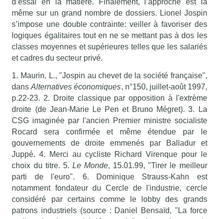
d’essai en la matière. Finalement, l’approche est la
même sur un grand nombre de dossiers. Lionel Jospin
s’impose une double contrainte: veiller à favoriser des
logiques égalitaires tout en ne se mettant pas à dos les
classes moyennes et supérieures telles que les salariés
et cadres du secteur privé.
1. Maurin, L., "Jospin au chevet de la société française",
dans
Alternatives économiques
, n°150, juillet-août 1997,
p.22-23. 2. Droite classique par opposition à l'extrème
droite (de Jean-Marie Le Pen et Bruno Mégret). 3. La
CSG imaginée par l'ancien Premier ministre socialiste
Rocard sera confirmée et même étendue par le
gouvernements de droite emmenés par Balladur et
Juppé. 4. Merci au cycliste Richard Virenque pour le
choix du titre. 5.
Le Monde
, 15.01.99, "Tirer le meilleur
parti de l'euro". 6. Dominique Strauss-Kahn est
notamment fondateur du Cercle de l'industrie, cercle
considéré par certains comme le lobby des grands
patrons industriels (source : Daniel Bensaïd, "La force