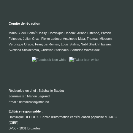
Comité de rédaction
Mario Bucci, Benoît Dassy, Dominique Decoux, Ariane Estenne, Patrick
Feltesse, Julien Gras, Pierre Ledecq, Antoinette Maia, Thomas Miessen,
Véronique Oruba, François Reman, Louis Stalins, Nabil Sheikh Hassan,
Svetlana Sholokhova, Christine Steinbach, Sandrine Warsztacki
Rédactrice en chef : Stéphanie Baudot
Journaliste : Manon Legrand
Email : democratie@moc.be
Editrice responsable :
Dominique DECOUX, Centre d'information et d'éducation populaire du MOC
(CIEP)
BP50 - 1031 Bruxelles