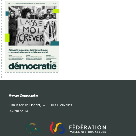
Revue Démocratie
Chaussée de Haecht, 579 - 1030 Bruxelles
02/246.38.43