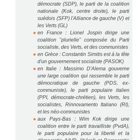
démocrate (SDP), le parti de la coalition
nationale (Kok, centre droite), le parti
suédois (SFP) l'Alliance de gauche (V) et
les Verts (GL)
en France : Lionel Jospin dirige une
coalition "plurielle" composée du Parti
socialiste, des Verts, et des communistes
en Grèce : Constantin Simitis est à la tête
d'un gouvernement socialiste (PASOK)
en Italie : Massimo D'Alema gouverne
une large coalition qui rassemble le parti
démocratique de gauche (PDS, ex-
communiste), le parti populaire italien
(PPI, démocrate-chrétien), les Verts, les
socialistes, Rinnovamento Italiano (RI),
et les néo-communistes
aux Pays-Bas : Wim Kok dirige une
coalition entre le parti travailliste (PvdA),
le parti populaire pour la liberté et la