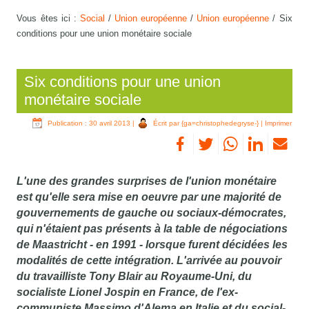
Vous êtes ici :
Social
/
Union européenne
/
Union européenne
/
Six
conditions pour une union monétaire sociale
Six conditions pour une union
monétaire sociale
Publication : 30 avril 2013
|
Écrit par {ga=christophedegryse-}
|
Imprimer
L'une des grandes surprises de l'union monétaire
est qu'elle sera mise en oeuvre par une majorité de
gouvernements de gauche ou sociaux-démocrates,
qui n'étaient pas présents à la table de négociations
de Maastricht - en 1991 - lorsque furent décidées les
modalités de cette intégration. L'arrivée au pouvoir
du travailliste Tony Blair au Royaume-Uni, du
socialiste Lionel Jospin en France, de l'ex-
communiste Massimo d'Alema en Italie et du social-