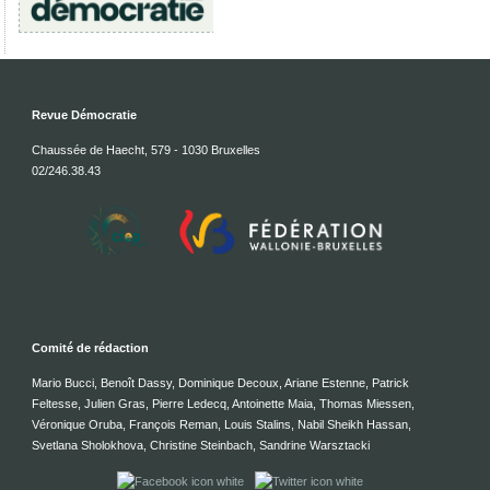
Revue Démocratie
Chaussée de Haecht, 579 - 1030 Bruxelles
02/246.38.43
Comité de rédaction
Mario Bucci, Benoît Dassy, Dominique Decoux, Ariane Estenne, Patrick
Feltesse, Julien Gras, Pierre Ledecq, Antoinette Maia, Thomas Miessen,
Véronique Oruba, François Reman, Louis Stalins, Nabil Sheikh Hassan,
Svetlana Sholokhova, Christine Steinbach, Sandrine Warsztacki