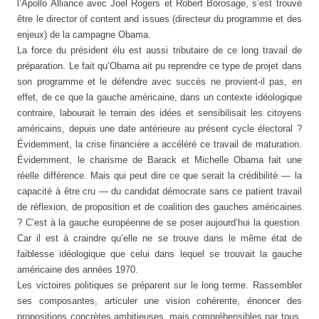
l’Apollo Alliance avec Joel Rogers et Robert Borosage, s’est trouvé
être le director of content and issues (directeur du programme et des
enjeux) de la campagne Obama.
La force du président élu est aussi tributaire de ce long travail de
préparation. Le fait qu’Obama ait pu reprendre ce type de projet dans
son programme et le défendre avec succès ne provient-il pas, en
effet, de ce que la gauche américaine, dans un contexte idéologique
contraire, labourait le terrain des idées et sensibilisait les citoyens
américains, depuis une date antérieure au présent cycle électoral ?
Évidemment, la crise financière a accéléré ce travail de maturation.
Évidemment, le charisme de Barack et Michelle Obama fait une
réelle différence. Mais qui peut dire ce que serait la crédibilité — la
capacité à être cru — du candidat démocrate sans ce patient travail
de réflexion, de proposition et de coalition des gauches américaines
? C’est à la gauche européenne de se poser aujourd’hui la question.
Car il est à craindre qu’elle ne se trouve dans le même état de
faiblesse idéologique que celui dans lequel se trouvait la gauche
américaine des années 1970.
Les victoires politiques se préparent sur le long terme. Rassembler
ses composantes, articuler une vision cohérente, énoncer des
propositions concrètes ambitieuses, mais compréhensibles par tous,