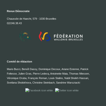
Revue Démocratie
Chaussée de Haecht, 579 - 1030 Bruxelles
02/246.38.43
Comité de rédaction
Mario Bucci, Benoît Dassy, Dominique Decoux, Ariane Estenne, Patrick
Feltesse, Julien Gras, Pierre Ledecq, Antoinette Maia, Thomas Miessen,
Véronique Oruba, François Reman, Louis Stalins, Nabil Sheikh Hassan,
Svetlana Sholokhova, Christine Steinbach, Sandrine Warsztacki