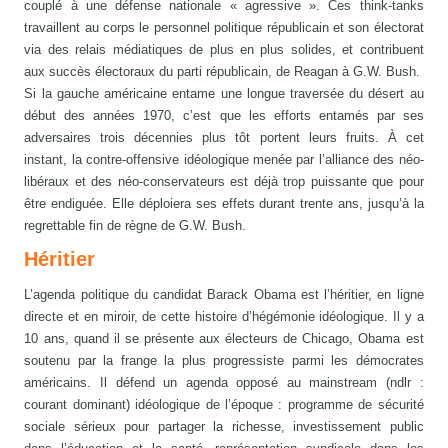
couplé à une défense nationale « agressive ». Ces think-tanks
travaillent au corps le personnel politique républicain et son électorat
via des relais médiatiques de plus en plus solides, et contribuent
aux succès électoraux du parti républicain, de Reagan à G.W. Bush.
Si la gauche américaine entame une longue traversée du désert au
début des années 1970, c’est que les efforts entamés par ses
adversaires trois décennies plus tôt portent leurs fruits. À cet
instant, la contre-offensive idéologique menée par l’alliance des néo-
libéraux et des néo-conservateurs est déjà trop puissante que pour
être endiguée. Elle déploiera ses effets durant trente ans, jusqu’à la
regrettable fin de règne de G.W. Bush.
Héritier
L’agenda politique du candidat Barack Obama est l’héritier, en ligne
directe et en miroir, de cette histoire d’hégémonie idéologique. Il y a
10 ans, quand il se présente aux électeurs de Chicago, Obama est
soutenu par la frange la plus progressiste parmi les démocrates
américains. Il défend un agenda opposé au mainstream (ndlr :
courant dominant) idéologique de l’époque : programme de sécurité
sociale sérieux pour partager la richesse, investissement public