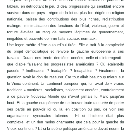
tableau en détricotant le peu d’idéal progressiste qui semblait encore
survivre dans ce pays : règne de la loi du plus fort érigée en religion
nationale, baisse des contributions des plus riches, redistribution
malingre, minimalisation des fonctions de l’État, violence, guerre et
torture élevées au rang de moyens légitimes de gouvernement,
inégalités et pauvreté comme faits sociaux normaux.
Une leçon mérite d’être aujourd’hui tirée. Elle a trait à la complexité
du projet démocratique et renvoie la gauche européenne à ses
travaux. Durant ces trente dernières années, celle-ci s’interrogeait :
que diable faisaient les progressistes américains ? Où étaient-ils
passés ? Inefficaces ? Inadaptés ? Incapables ? Finalement, la
question avait le don de rassurer. Car tout allait beaucoup mieux sur
le Vieux continent. Un continent européen qui, lui, avait de « vraies
traditions » ouvrières, socialistes, solidement ancrées, contrairement
à ce pauvre Nouveau Monde qui n’avait jamais lu Marx jusqu’au
bout. Et la gauche européenne de se trouver toute rassurée de porter
ses partis au pouvoir ici ou là, en coalition ou pas, de voir ses
organisations syndicales tolérées... Et si l’histoire était plus
complexe, et un rien moins charmante que cela pour la gauche du
Vieux continent ? Et si la scène politique américaine devait nourrir la