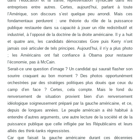
dans l’éducation et la santé, représentation syndicale dans les
entreprises entre autres. Certes, aujourd’hui, parlant à toute
l’Amérique, son discours s’est quelque peu arrondi. Mais ces
fondamentaux perdurent : une théorie du rôle de la puissance
publique restaurée dans sa capacité à jouer un rôle redistributif et
industriel, à l’opposé de la doctrine de la droite américaine. Il y a huit
et quatre ans, les candidats démocrates Gore puis Kerry n’ont
jamais osé articuler de tels principes. Aujourd’hui, il n’y a plus photo
; les Américains ont fait confiance à Obama pour restaurer
l’économie, pas à McCain.
Serait-ce une question d’image ? Un candidat qui saurait flasher son
sourire craquant au bon moment ? Des photos opportunément
orchestrées par des stratèges politiques plus doués que ceux du
camp d’en face ? Certes, cela compte. Mais le fond du
renversement de situation provient bien d’un renversement
idéologique soigneusement préparé par la gauche américaine, et ce,
depuis de longues années. Le peuple américain a été habitué à
entendre d’autres arguments, une autre lecture de la société et de la
puissance publique que celle infligée par les Républicains et leurs
alliés des think-tanks régressistes.
Car que faisait la gauche américaine durant ces décennies